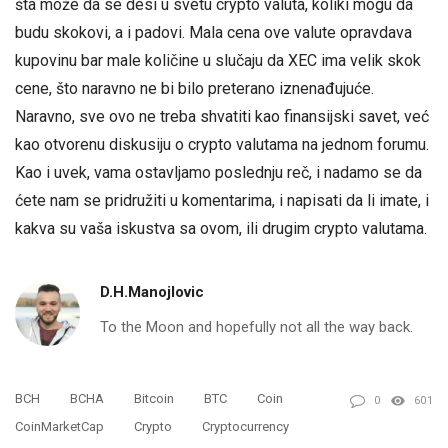
šta može da se desi u svetu crypto valuta, koliki mogu da
budu skokovi, a i padovi. Mala cena ove valute opravdava
kupovinu bar male količine u slučaju da XEC ima velik skok
cene, što naravno ne bi bilo preterano iznenađujuće.
Naravno, sve ovo ne treba shvatiti kao finansijski savet, već
kao otvorenu diskusiju o crypto valutama na jednom forumu.
Kao i uvek, vama ostavljamo poslednju reč, i nadamo se da
ćete nam se pridružiti u komentarima, i napisati da li imate, i
kakva su vaša iskustva sa ovom, ili drugim crypto valutama.
D.H.Manojlovic
To the Moon and hopefully not all the way back.
BCH
BCHA
Bitcoin
BTC
Coin
0
601
CoinMarketCap
Crypto
Cryptocurrency