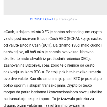
XECUSDT Chart
by TradingView
eCash, u daljem tekstu XEC je nastao rebranding-om crypto
valute pod nazivom Bitcoin Cash ABC (BCHA), koji je nastao
od valute Bitcoin Cash (BCH). Da, znamo zvuči malo čudno i
neshvatljivo, ali baš tako je nastala ova valuta. Naravno,
ukoliko to niste shvatili iz prethodnih rečenica XEC je
zasnovan na Bitcoin-u, i baš zbog te činjenice ga često
nazivanju unukom BTC-a. Postoji ipak bitnih razlika između
ove dve valute. Kao što smo i ranije pisali BTC je poznat po
bolno sporim, i skupim transakcijama. Crypto bi teško
mogao da parira bankama i konvencionalnom novcu, ukoliko
su transakcije skupe i spore. To je izazvalo potrebu za
drugim, bržim valutama, i za jeftinijim provizijama.