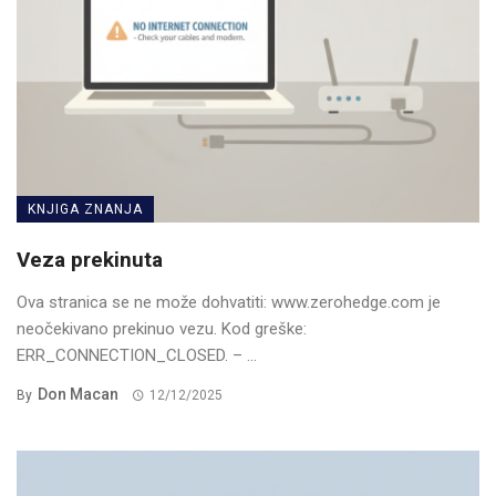
KNJIGA ZNANJA
Veza prekinuta
Ova stranica se ne može dohvatiti: www.zerohedge.com je
neočekivano prekinuo vezu. Kod greške:
ERR_CONNECTION_CLOSED. – ...
Don Macan
By
12/12/2025