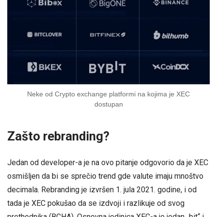
Neke od Crypto exchange platformi na kojima je XEC
dostupan
Zašto rebranding?
Jedan od developer-a je na ovo pitanje odgovorio da je XEC
osmišljen da bi se sprečio trend gde valute imaju mnoštvo
decimala. Rebranding je izvršen 1. jula 2021. godine, i od
tada je XEC pokušao da se izdvoji i razlikuje od svog
prethodnika (BCHA). Osnovna jedinica XEC-a je jedan „bit“ i