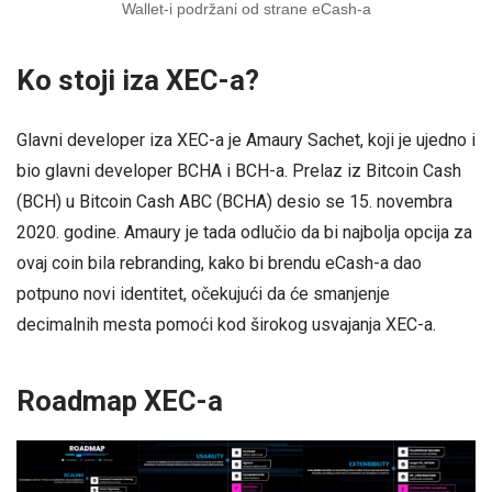
Wallet-i podržani od strane eCash-a
Ko stoji iza XEC-a?
Glavni developer iza XEC-a je Amaury Sachet, koji je ujedno i
bio glavni developer BCHA i BCH-a. Prelaz iz Bitcoin Cash
(BCH) u Bitcoin Cash ABC (BCHA) desio se 15. novembra
2020. godine. Amaury je tada odlučio da bi najbolja opcija za
ovaj coin bila rebranding, kako bi brendu eCash-a dao
potpuno novi identitet, očekujući da će smanjenje
decimalnih mesta pomoći kod širokog usvajanja XEC-a.
Roadmap XEC-a