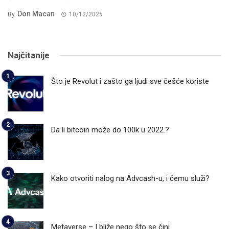
Don Macan
By
10/12/2025
Najčitanije
Što je Revolut i zašto ga ljudi sve češće koriste
Da li bitcoin može do 100k u 2022.?
Kako otvoriti nalog na Advcash-u, i čemu služi?
Metaverse – I bliže nego što se čini