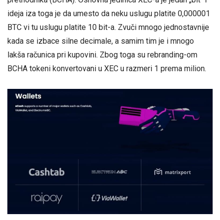
ideja iza toga je da umesto da neku uslugu platite 0,000001
BTC vi tu uslugu platite 10 bit-a. Zvuči mnogo jednostavnije
kada se izbace silne decimale, a samim tim je i mnogo
lakša računica pri kupovini. Zbog toga su rebranding-om
BCHA tokeni konvertovani u XEC u razmeri 1 prema milion.