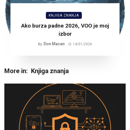
KNJIGA ZNANJA
Ako burza padne 2026, VOO je moj
izbor
Don Macan
By
14/01/2026
More in:
Knjiga znanja