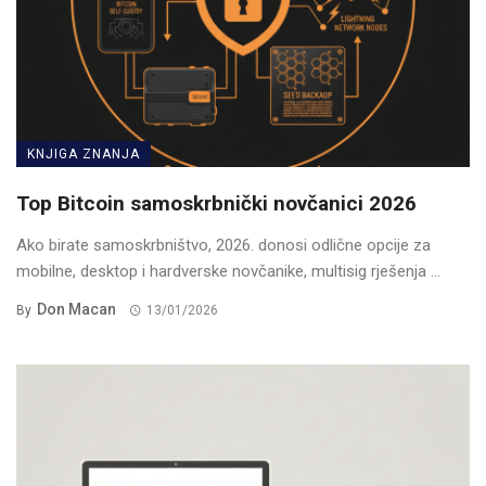
KNJIGA ZNANJA
Top Bitcoin samoskrbnički novčanici 2026
Ako birate samoskrbništvo, 2026. donosi odlične opcije za
mobilne, desktop i hardverske novčanike, multisig rješenja ...
Don Macan
By
13/01/2026