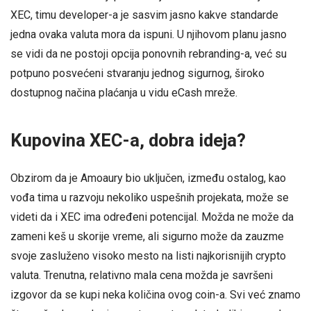
XEC, timu developer-a je sasvim jasno kakve standarde
jedna ovaka valuta mora da ispuni. U njihovom planu jasno
se vidi da ne postoji opcija ponovnih rebranding-a, već su
potpuno posvećeni stvaranju jednog sigurnog, široko
dostupnog načina plaćanja u vidu eCash mreže.
Kupovina XEC-a, dobra ideja?
Obzirom da je Amoaury bio uključen, između ostalog, kao
vođa tima u razvoju nekoliko uspešnih projekata, može se
videti da i XEC ima određeni potencijal. Možda ne može da
zameni keš u skorije vreme, ali sigurno može da zauzme
svoje zasluženo visoko mesto na listi najkorisnijih crypto
valuta. Trenutna, relativno mala cena možda je savršeni
izgovor da se kupi neka količina ovog coin-a. Svi već znamo