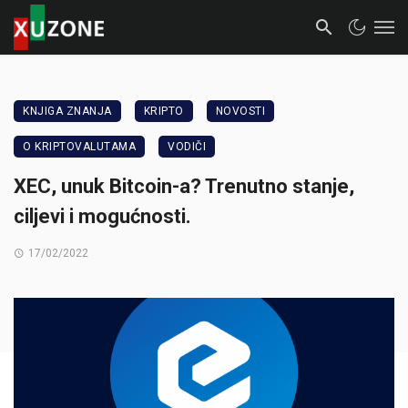
KNJIGA ZNANJA
KRIPTO
NOVOSTI
O KRIPTOVALUTAMA
VODIČI
XEC, unuk Bitcoin-a? Trenutno stanje,
ciljevi i mogućnosti.
17/02/2022