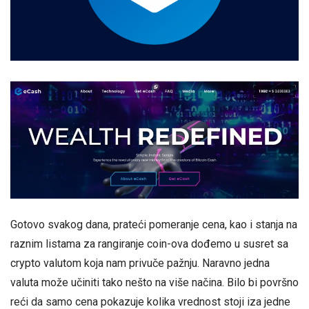
Gotovo svakog dana, prateći pomeranje cena, kao i stanja na
raznim listama za rangiranje coin-ova dođemo u susret sa
crypto valutom koja nam privuče pažnju. Naravno jedna
valuta može učiniti tako nešto na više načina. Bilo bi površno
reći da samo cena pokazuje kolika vrednost stoji iza jedne