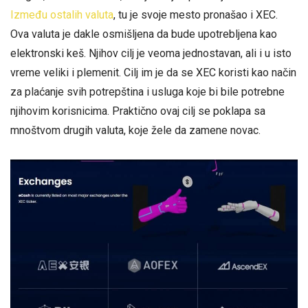
Između ostalih valuta
, tu je svoje mesto pronašao i XEC.
Ova valuta je dakle osmišljena da bude upotrebljena kao
elektronski keš. Njihov cilj je veoma jednostavan, ali i u isto
vreme veliki i plemenit. Cilj im je da se XEC koristi kao način
za plaćanje svih potrepština i usluga koje bi bile potrebne
njihovim korisnicima. Praktično ovaj cilj se poklapa sa
mnoštvom drugih valuta, koje žele da zamene novac.