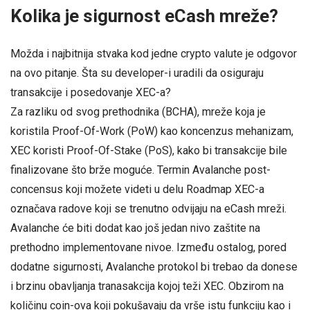
Kolika je sigurnost eCash mreže?
Možda i najbitnija stvaka kod jedne crypto valute je odgovor
na ovo pitanje. Šta su developer-i uradili da osiguraju
transakcije i posedovanje XEC-a?
Za razliku od svog prethodnika (BCHA), mreže koja je
koristila Proof-Of-Work (PoW) kao koncenzus mehanizam,
XEC koristi Proof-Of-Stake (PoS), kako bi transakcije bile
finalizovane što brže moguće. Termin Avalanche post-
concensus koji možete videti u delu Roadmap XEC-a
označava radove koji se trenutno odvijaju na eCash mreži.
Avalanche će biti dodat kao još jedan nivo zaštite na
prethodno implementovane nivoe. Između ostalog, pored
dodatne sigurnosti, Avalanche protokol bi trebao da donese
i brzinu obavljanja tranasakcija kojoj teži XEC. Obzirom na
količinu coin-ova koji pokušavaju da vrše istu funkciju kao i