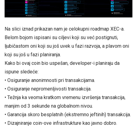
Na slici iznad prikazan nam je celokupni roadmap XEC-a.
Belom bojom ispisani su ciljevi koji su već postignuti,
ljubičastom oni koji su još uvek u fazi razvoja, a plavom oni
koji su još u fazi planiranja.
Kako bi ovaj coin bio uspešan, developer-i planiraju da
ispune sledeće:
• Osiguranje anonimnosti pri transakcijama.
• Osiguranje nepromenljivosti transakcija.
• Težnja ka veoma kratkom vremenu izvršenja transakcija,
manjim od 3 sekunde na globalnom nivou.
• Garancija skoro besplatnih (ekstremno jeftinih) transakcija.
• Dizajniranje coin-ove infrastrukture kao javno dobro.