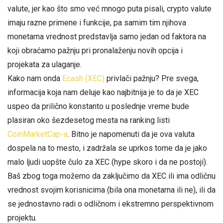
valute, jer kao što smo već mnogo puta pisali, crypto valute
imaju razne primene i funkcije, pa samim tim njihova
monetarna vrednost predstavlja samo jedan od faktora na
koji obraćamo pažnju pri pronalaženju novih opcija i
projekata za ulaganje.
Kako nam onda
Ecash (XEC)
privlači pažnju? Pre svega,
informacija koja nam deluje kao najbitnija je to da je XEC
uspeo da prilično konstanto u poslednje vreme bude
plasiran oko šezdesetog mesta na ranking listi
CoinMarketCap-a
. Bitno je napomenuti da je ova valuta
dospela na to mesto, i zadržala se uprkos tome da je jako
malo ljudi uopšte čulo za XEC (hype skoro i da ne postoji).
Baš zbog toga možemo da zaključimo da XEC ili ima odličnu
vrednost svojim korisnicima (bila ona monetarna ili ne), ili da
se jednostavno radi o odličnom i ekstremno perspektivnom
projektu.