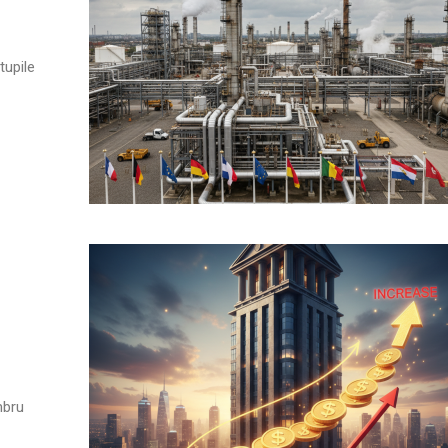
tupile
mbru