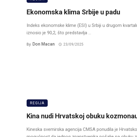
Ekonomska klima Srbije u padu
Indeks ekonomske klime (ESI) u Srbiji u drugom kvartal
iznosio je 90,2, što predstavlja ...
Don Macan
By
23/09/2025
REGIJA
Kina nudi Hrvatskoj obuku kozmona
Kineska svemirska agencija CMSA ponudila je Hrvatsko
mogućnost da jednog znanstvenika pošalje na obuku za