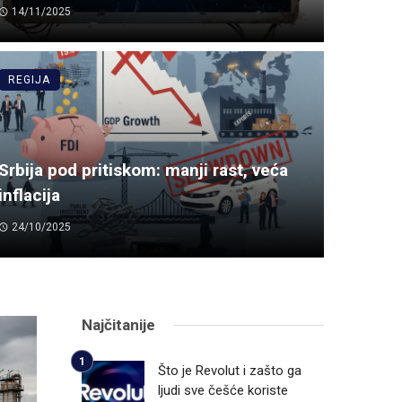
14/11/2025
REGIJA
Srbija pod pritiskom: manji rast, veća
inflacija
24/10/2025
Najčitanije
Što je Revolut i zašto ga
ljudi sve češće koriste