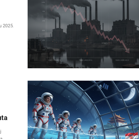
u 2025.
uta
j
 ...