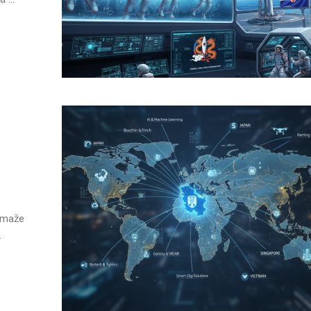
omaže
.