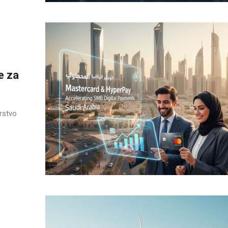
e za
erstvo