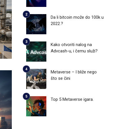
Da li bitcoin može do 100k u
2022.?
Kako otvoriti nalog na
Advcash-u, i čemu služi?
Metaverse – I bliže nego
što se čini
Top 5 Metaverse igara.