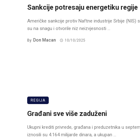
Sankcije potresaju energetiku regije
Američke sankcije protiv Naftne industrije Srbije (NIS) s
su na snagu i otvorile niz neizvjesnosti ...
Don Macan
By
10/10/2025
REGIJA
Građani sve više zaduženi
Ukupni krediti privrede, građana i preduzetnika u septe
iznosili su 4.164 milijarde dinara, a ukupan ...