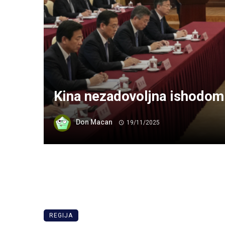
Kina nezadovoljna ishodom
Don Macan
19/11/2025
REGIJA