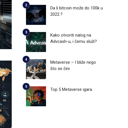
Da li bitcoin može do 100k u
2022.?
Kako otvoriti nalog na
Advcash-u, i čemu služi?
Metaverse – I bliže nego
što se čini
Top 5 Metaverse igara.