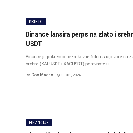
KRIPTO
Binance lansira perps na zlato i sreb
USDT
Binance je pokrenuo bezrokovne futures ugovore na zla
srebro (XAUUSDT i XAGUSDT) poravnate u ...
Don Macan
By
08/01/2026
FINANCIJE