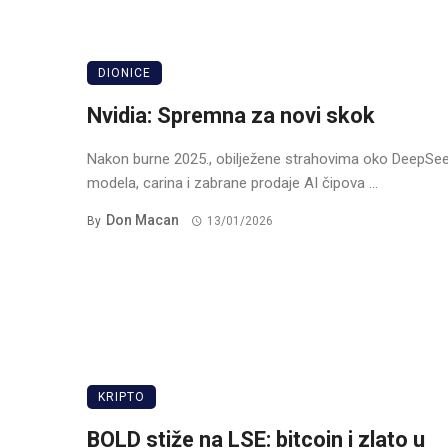
DIONICE
Nvidia: Spremna za novi skok
Nakon burne 2025., obilježene strahovima oko DeepSe
modela, carina i zabrane prodaje AI čipova ...
Don Macan
By
13/01/2026
KRIPTO
BOLD stiže na LSE: bitcoin i zlato u