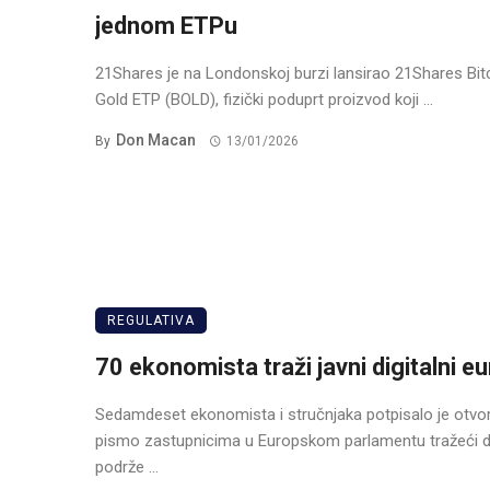
jednom ETPu
21Shares je na Londonskoj burzi lansirao 21Shares Bit
Gold ETP (BOLD), fizički poduprt proizvod koji ...
Don Macan
By
13/01/2026
REGULATIVA
70 ekonomista traži javni digitalni eu
Sedamdeset ekonomista i stručnjaka potpisalo je otvo
pismo zastupnicima u Europskom parlamentu tražeći 
podrže ...