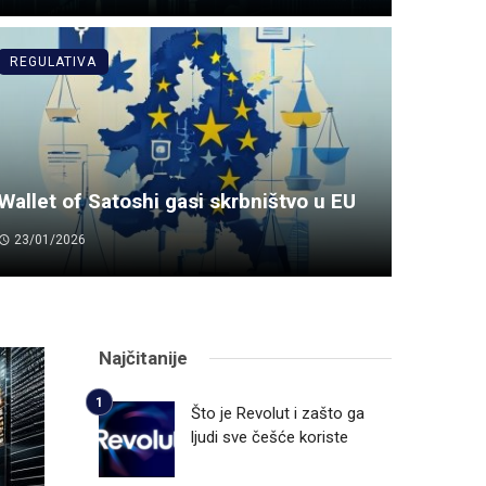
REGULATIVA
Wallet of Satoshi gasi skrbništvo u EU
23/01/2026
Najčitanije
Što je Revolut i zašto ga
ljudi sve češće koriste