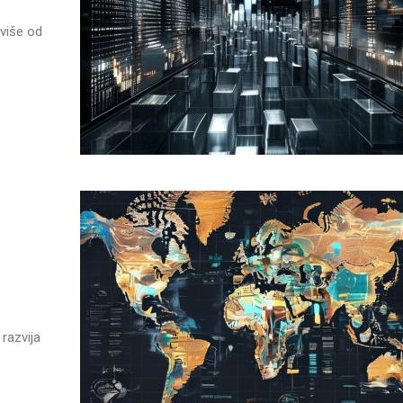
 više od
 razvija