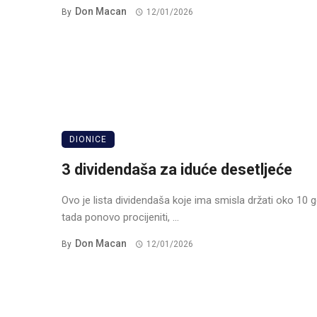
Don Macan
By
12/01/2026
DIONICE
3 dividendaša za iduće desetljeće
Ovo je lista dividendaša koje ima smisla držati oko 10 g
tada ponovo procijeniti, ...
Don Macan
By
12/01/2026