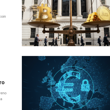
coin
ro
reno
da