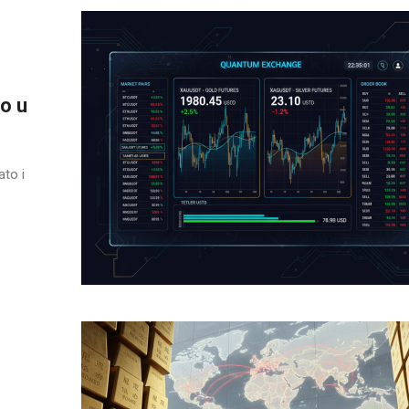
ro u
to i