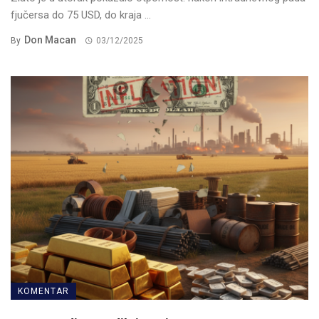
fjučersa do 75 USD, do kraja ...
Don Macan
By
03/12/2025
KOMENTAR