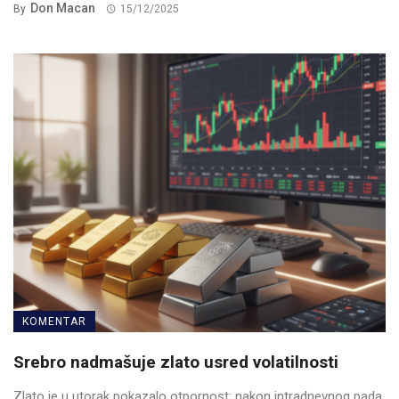
Don Macan
By
15/12/2025
KOMENTAR
Srebro nadmašuje zlato usred volatilnosti
Zlato je u utorak pokazalo otpornost: nakon intradnevnog pada