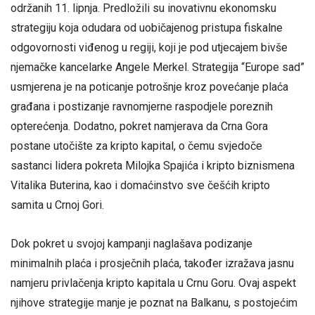
održanih 11. lipnja. Predložili su inovativnu ekonomsku
strategiju koja odudara od uobičajenog pristupa fiskalne
odgovornosti viđenog u regiji, koji je pod utjecajem bivše
njemačke kancelarke Angele Merkel. Strategija “Europe sad”
usmjerena je na poticanje potrošnje kroz povećanje plaća
građana i postizanje ravnomjerne raspodjele poreznih
opterećenja. Dodatno, pokret namjerava da Crna Gora
postane utočište za kripto kapital, o čemu svjedoče
sastanci lidera pokreta Milojka Spajića i kripto biznismena
Vitalika Buterina, kao i domaćinstvo sve češćih kripto
samita u Crnoj Gori.
Dok pokret u svojoj kampanji naglašava podizanje
minimalnih plaća i prosječnih plaća, također izražava jasnu
namjeru privlačenja kripto kapitala u Crnu Goru. Ovaj aspekt
njihove strategije manje je poznat na Balkanu, s postojećim