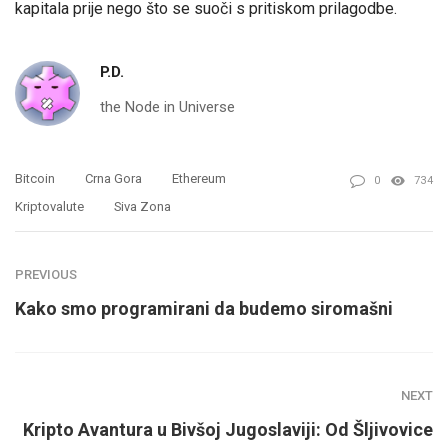
kapitala prije nego što se suoči s pritiskom prilagodbe.
P.D.
the Node in Universe
Bitcoin
Crna Gora
Ethereum
0
734
Kriptovalute
Siva Zona
PREVIOUS
Kako smo programirani da budemo siromašni
NEXT
Kripto Avantura u Bivšoj Jugoslaviji: Od Šljivovice