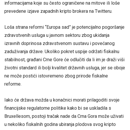
informacijama koje su često ograničene na mitove ili loše
prevedene izjave zapadnih kripto brokera na Twitteru.
Loša strana reformi “Europa sad” je potencijalno pogoršanje
zdravstvenih usluga u javnom sektoru zbog ukidanja
izravnih doprinosa zdravstvenom sustavu i povećanog
zaduživanja države. Ukoliko pokret uspije održati fiskalnu
stabilnost, građani Crne Gore će odlučiti da li im je draži viši
životni standard ili bolji kvalitet državnih usluga, jer se oboje
ne može postići istovremeno zbog prirode fiskalne
reforme.
Iako će država možda u konačnici morati prilagoditi svoje
financijske regulatorne politike kako bi se uskladila s
Bruxellesom, postoji tračak nade da Crna Gora može uživati
u nekoliko fiskalnih godina ubiranja plodova svog kripto