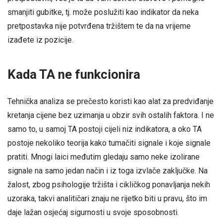
smanjiti gubitke, tj. može poslužiti kao indikator da neka
pretpostavka nije potvrđena tržištem te da na vrijeme
izađete iz pozicije.
Kada TA ne funkcionira
Tehnička analiza se prečesto koristi kao alat za predviđanje
kretanja cijene bez uzimanja u obzir svih ostalih faktora. I ne
samo to, u samoj TA postoji cijeli niz indikatora, a oko TA
postoje nekoliko teorija kako tumačiti signale i koje signale
pratiti. Mnogi laici međutim gledaju samo neke izolirane
signale na samo jedan način i iz toga izvlače zaključke. Na
žalost, zbog psihologije tržišta i cikličkog ponavljanja nekih
uzoraka, takvi analitičari znaju ne rijetko biti u pravu, što im
daje lažan osjećaj sigurnosti u svoje sposobnosti.