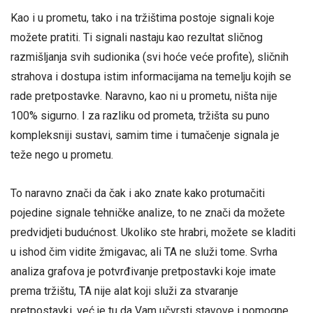
Kao i u prometu, tako i na tržištima postoje signali koje
možete pratiti. Ti signali nastaju kao rezultat sličnog
razmišljanja svih sudionika (svi hoće veće profite), sličnih
strahova i dostupa istim informacijama na temelju kojih se
rade pretpostavke. Naravno, kao ni u prometu, ništa nije
100% sigurno. I za razliku od prometa, tržišta su puno
kompleksniji sustavi, samim time i tumačenje signala je
teže nego u prometu.
To naravno znači da čak i ako znate kako protumačiti
pojedine signale tehničke analize, to ne znači da možete
predvidjeti budućnost. Ukoliko ste hrabri, možete se kladiti
u ishod čim vidite žmigavac, ali TA ne služi tome. Svrha
analiza grafova je potvrđivanje pretpostavki koje imate
prema tržištu, TA nije alat koji služi za stvaranje
pretpostavki, već je tu da Vam učvrsti stavove i pomogne