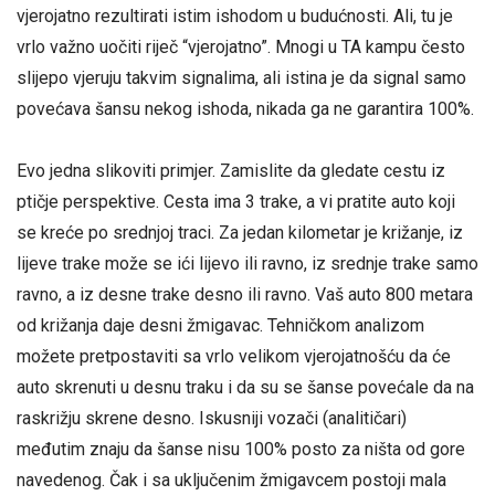
vjerojatno rezultirati istim ishodom u budućnosti. Ali, tu je
vrlo važno uočiti riječ “vjerojatno”. Mnogi u TA kampu često
slijepo vjeruju takvim signalima, ali istina je da signal samo
povećava šansu nekog ishoda, nikada ga ne garantira 100%.
Evo jedna slikoviti primjer. Zamislite da gledate cestu iz
ptičje perspektive. Cesta ima 3 trake, a vi pratite auto koji
se kreće po srednjoj traci. Za jedan kilometar je križanje, iz
lijeve trake može se ići lijevo ili ravno, iz srednje trake samo
ravno, a iz desne trake desno ili ravno. Vaš auto 800 metara
od križanja daje desni žmigavac. Tehničkom analizom
možete pretpostaviti sa vrlo velikom vjerojatnošću da će
auto skrenuti u desnu traku i da su se šanse povećale da na
raskrižju skrene desno. Iskusniji vozači (analitičari)
međutim znaju da šanse nisu 100% posto za ništa od gore
navedenog. Čak i sa uključenim žmigavcem postoji mala