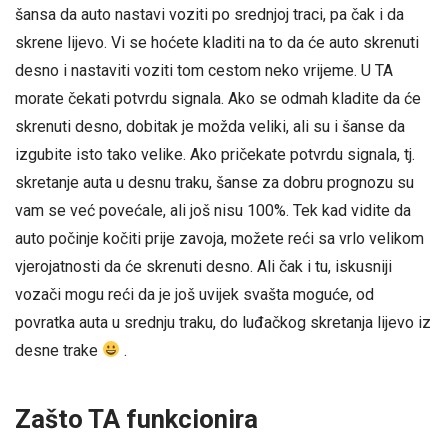
šansa da auto nastavi voziti po srednjoj traci, pa čak i da
skrene lijevo. Vi se hoćete kladiti na to da će auto skrenuti
desno i nastaviti voziti tom cestom neko vrijeme. U TA
morate čekati potvrdu signala. Ako se odmah kladite da će
skrenuti desno, dobitak je možda veliki, ali su i šanse da
izgubite isto tako velike. Ako pričekate potvrdu signala, tj.
skretanje auta u desnu traku, šanse za dobru prognozu su
vam se već povećale, ali još nisu 100%. Tek kad vidite da
auto počinje kočiti prije zavoja, možete reći sa vrlo velikom
vjerojatnosti da će skrenuti desno. Ali čak i tu, iskusniji
vozači mogu reći da je još uvijek svašta moguće, od
povratka auta u srednju traku, do luđačkog skretanja lijevo iz
desne trake
.
Zašto TA funkcionira