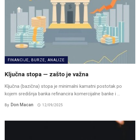
FINANCIJE, BURZE, ANALIZE
Ključna stopa — zašto je važna
Ključna (bazična) stopa je minimalni kamatni postotak po
kojem središnja banka refinancira komercijalne banke i ...
Don Macan
By
12/09/2025