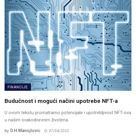
FINANCIJE
Budućnost i mogući načini upotrebe NFT-a
U ovom tekstu promatramo potencijale i upotrebljivost NFT-ova
u našim svakodnevnim životima.
D.H.Manojlovic
By
07/04/2022