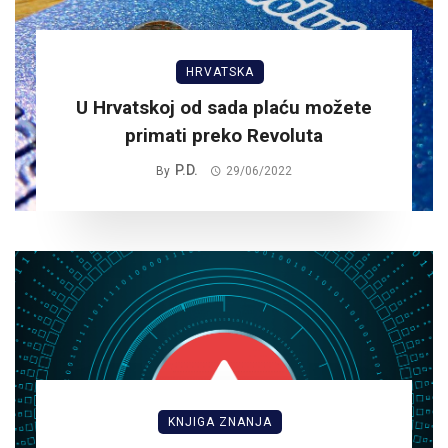
HRVATSKA
U Hrvatskoj od sada plaću možete
primati preko Revoluta
P.D.
By
29/06/2022
KNJIGA ZNANJA