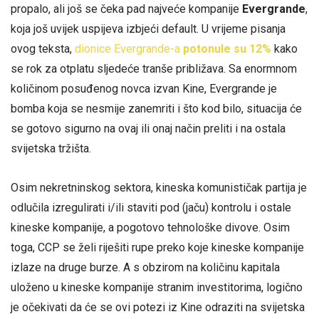
propalo, ali još se čeka pad najveće kompanije
Evergrande
,
koja još uvijek uspijeva izbjeći default. U vrijeme pisanja
ovog teksta,
dionice Evergrande-a
potonule su 12%
kako
se rok za otplatu sljedeće tranše približava. Sa enormnom
količinom posuđenog novca izvan Kine, Evergrande je
bomba koja se nesmije zanemriti i što kod bilo, situacija će
se gotovo sigurno na ovaj ili onaj način preliti i na ostala
svijetska tržišta.
Osim nekretninskog sektora, kineska komunističak partija je
odlučila izregulirati i/ili staviti pod (jaču) kontrolu i ostale
kineske kompanije, a pogotovo tehnološke divove. Osim
toga, CCP se želi riješiti rupe preko koje kineske kompanije
izlaze na druge burze. A s obzirom na količinu kapitala
uloženo u kineske kompanije stranim investitorima, logično
je očekivati da će se ovi potezi iz Kine odraziti na svijetska