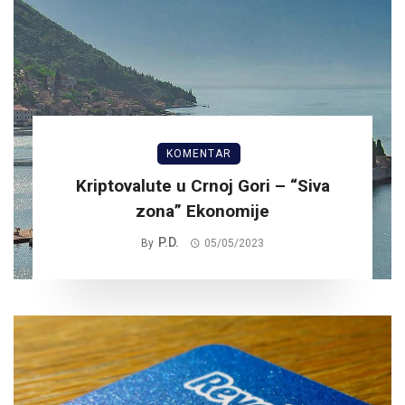
KOMENTAR
Kriptovalute u Crnoj Gori – “Siva
zona” Ekonomije
P.D.
By
05/05/2023