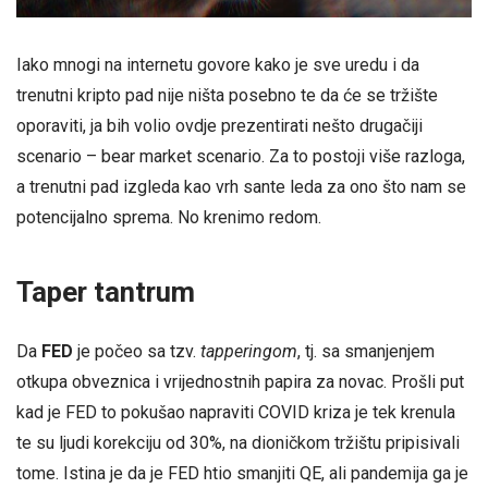
Iako mnogi na internetu govore kako je sve uredu i da
trenutni kripto pad nije ništa posebno te da će se tržište
oporaviti, ja bih volio ovdje prezentirati nešto drugačiji
scenario – bear market scenario. Za to postoji više razloga,
a trenutni pad izgleda kao vrh sante leda za ono što nam se
potencijalno sprema. No krenimo redom.
Taper tantrum
Da
FED
je počeo sa tzv.
tapperingom
, tj. sa smanjenjem
otkupa obveznica i vrijednostnih papira za novac. Prošli put
kad je FED to pokušao napraviti COVID kriza je tek krenula
te su ljudi korekciju od 30%, na dioničkom tržištu pripisivali
tome. Istina je da je FED htio smanjiti QE, ali pandemija ga je