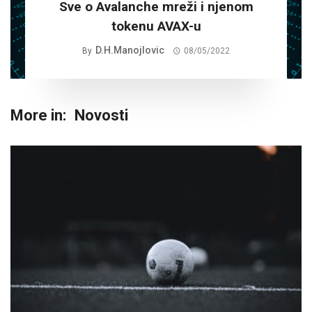
Sve o Avalanche mreži i njenom
tokenu AVAX-u
D.H.Manojlovic
By
08/05/2022
More in:
Novosti