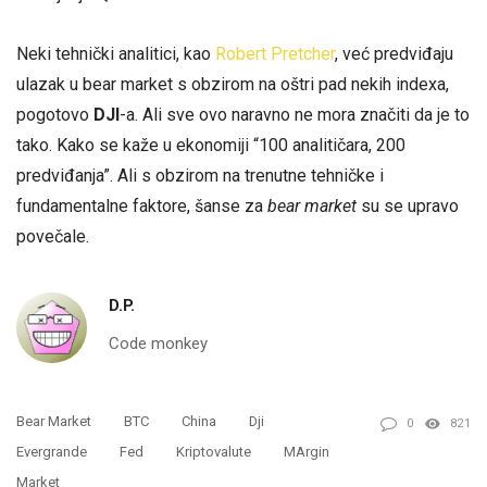
Neki tehnički analitici, kao
Robert Pretcher
, već predviđaju
ulazak u bear market s obzirom na oštri pad nekih indexa,
pogotovo
DJI
-a. Ali sve ovo naravno ne mora značiti da je to
tako. Kako se kaže u ekonomiji “100 analitičara, 200
predviđanja”. Ali s obzirom na trenutne tehničke i
fundamentalne faktore, šanse za
bear market
su se upravo
povečale.
D.P.
Code monkey
Bear Market
BTC
China
Dji
0
821
Evergrande
Fed
Kriptovalute
MArgin
Market