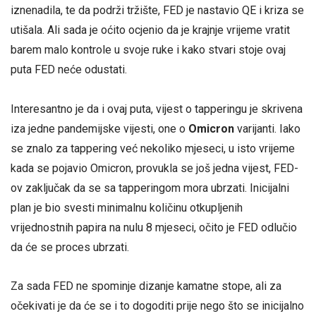
iznenadila, te da podrži tržište, FED je nastavio QE i kriza se
utišala. Ali sada je oćito ocjenio da je krajnje vrijeme vratit
barem malo kontrole u svoje ruke i kako stvari stoje ovaj
puta FED neće odustati.
Interesantno je da i ovaj puta, vijest o tapperingu je skrivena
iza jedne pandemijske vijesti, one o
Omicron
varijanti. Iako
se znalo za tappering već nekoliko mjeseci, u isto vrijeme
kada se pojavio Omicron, provukla se još jedna vijest, FED-
ov zaključak da se sa tapperingom mora ubrzati. Inicijalni
plan je bio svesti minimalnu količinu otkupljenih
vrijednostnih papira na nulu 8 mjeseci, očito je FED odlučio
da će se proces ubrzati.
Za sada FED ne spominje dizanje kamatne stope, ali za
očekivati je da će se i to dogoditi prije nego što se inicijalno