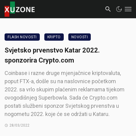
FLASH NOVOSTI
KRIPTO
NOVOSTI
Svjetsko prvenstvo Katar 2022.
sponzorira Crypto.com
Coinbase i razne druge mjenjačnice kriptovaluta,
poput FTX-a, došle su na naslovnice početkom
2022. sa vrlo skupim plaćenim reklamama tijekom
ovogodišnjeg Superbowla. Sada će Crypto.com
postati službeni sponzor Svjetskog prvenstva u
nogometu 2022. koje će se održati u Kataru.
28/03/2022