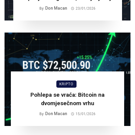
Don Macan
By
23/01/2026
KRIPTO
Pohlepa se vraća: Bitcoin na
dvomjesečnom vrhu
Don Macan
By
15/01/2026