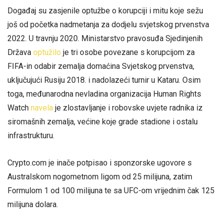
Događaj su zasjenile optužbe o korupciji i mitu koje sežu
još od početka nadmetanja za dodjelu svjetskog prvenstva
2022. U travnju 2020. Ministarstvo pravosuđa Sjedinjenih
Država
optužilo
je tri osobe povezane s korupcijom za
FIFA-in odabir zemalja domaćina Svjetskog prvenstva,
uključujući Rusiju 2018. i nadolazeći turnir u Kataru. Osim
toga, međunarodna nevladina organizacija Human Rights
Watch
navela
je zlostavljanje i robovske uvjete radnika iz
siromašnih zemalja, većine koje grade stadione i ostalu
infrastrukturu.
Crypto.com je inače potpisao i sponzorske ugovore s
Australskom nogometnom ligom od 25 milijuna, zatim
Formulom 1 od 100 milijuna te sa UFC-om vrijednim čak 125
milijuna dolara.