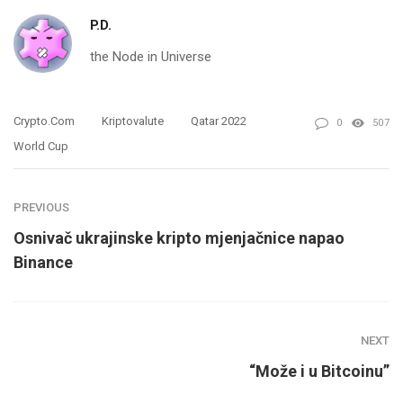
P.D.
the Node in Universe
Crypto.com
Kriptovalute
Qatar 2022
0
507
World Cup
PREVIOUS
Osnivač ukrajinske kripto mjenjačnice napao
Binance
NEXT
“Može i u Bitcoinu”