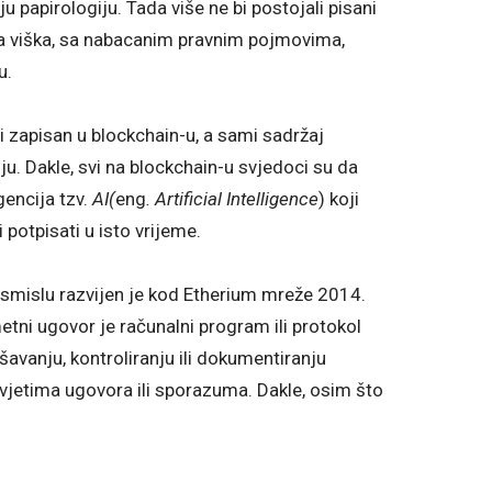
 papirologiju. Tada više ne bi postojali pisani
ica viška, sa nabacanim pravnim pojmovima,
u.
 i zapisan u blockchain-u, a sami sadržaj
. Dakle, svi na blockchain-u svjedoci su da
gencija tzv.
AI(
eng
.
Artificial Intelligence
) koji
i potpisati u isto vrijeme.
smislu razvijen je kod Etherium mreže 2014.
etni ugovor je računalni program ili protokol
avanju, kontroliranju ili dokumentiranju
uvjetima ugovora ili sporazuma. Dakle, osim što