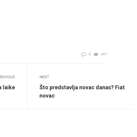
0
697
REVIOUS
NEXT
a laike
Što predstavlja novac danas? Fiat
novac