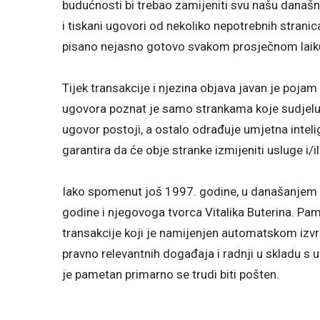
budućnosti bi trebao zamijeniti svu našu današnju
i tiskani ugovori od nekoliko nepotrebnih stran
pisano nejasno gotovo svakom prosječnom laik
Tijek transakcije i njezina objava javan je pojam
ugovora poznat je samo strankama koje sudjeluju
ugovor postoji, a ostalo odrađuje umjetna inteli
garantira da će obje stranke izmijeniti usluge i/il
Iako spomenut još 1997. godine, u današanjem 
godine i njegovoga tvorca Vitalika Buterina. Pam
transakcije koji je namijenjen automatskom izvrš
pravno relevantnih događaja i radnji u skladu s 
je pametan primarno se trudi biti pošten.