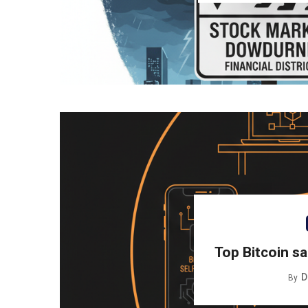
Top Bitcoin s
D
By