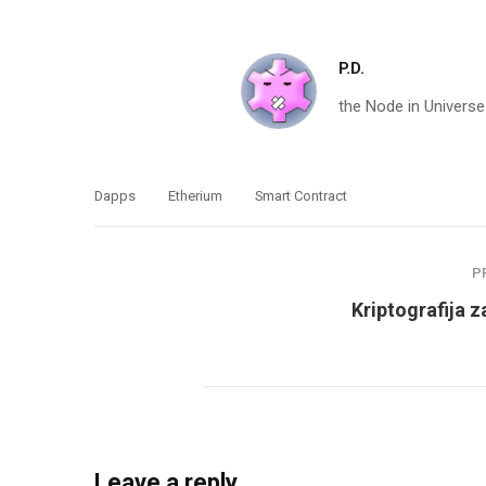
P.D.
the Node in Universe
Dapps
Etherium
Smart Contract
P
Kriptografija z
Leave a reply