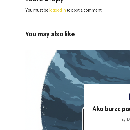
You must be
logged in
to post a comment.
You may also like
Ako burza pa
D
By