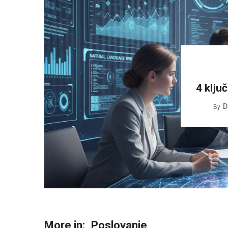
4 klju
D
By
More in:
Poslovanje