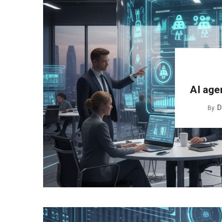
AI age
D
By