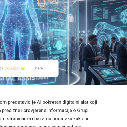
Don Macan
By
Share
 predstavio je AI pokretan digitalni alat koji
 precizne i provjerene informacije o Grupi
enim stranicama i bazama podataka kako bi
ljučnim osobama, najnovijim vijestima i