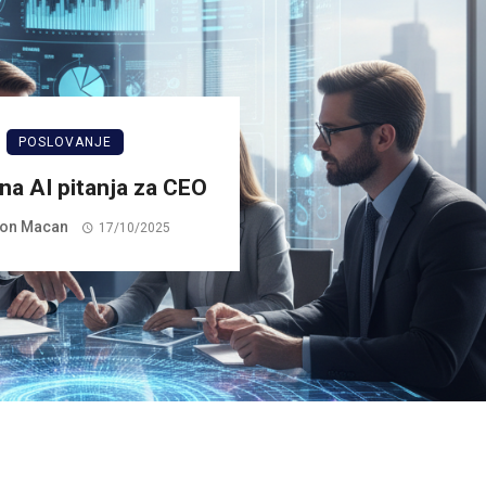
POSLOVANJE
čna AI pitanja za CEO
on Macan
17/10/2025