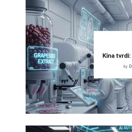
Kina tvrdi
D
By