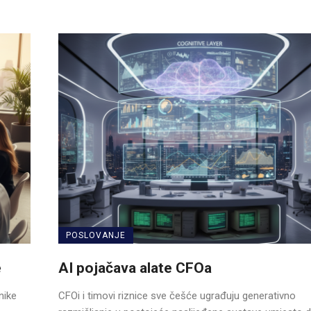
POSLOVANJE
e
AI pojačava alate CFOa
nike
CFOi i timovi riznice sve češće ugrađuju generativno