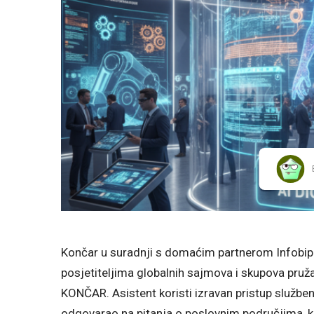
Končar u suradnji s domaćim partnerom Infobipom
posjetiteljima globalnih sajmova i skupova pruža
KONČAR. Asistent koristi izravan pristup služb
odgovarao na pitanja o poslovnim područjima, k