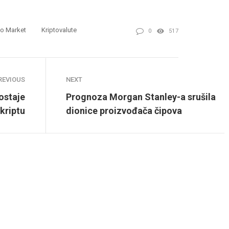
to Market
Kriptovalute
0
517
REVIOUS
NEXT
ostaje
Prognoza Morgan Stanley-a srušila
kriptu
dionice proizvođača čipova