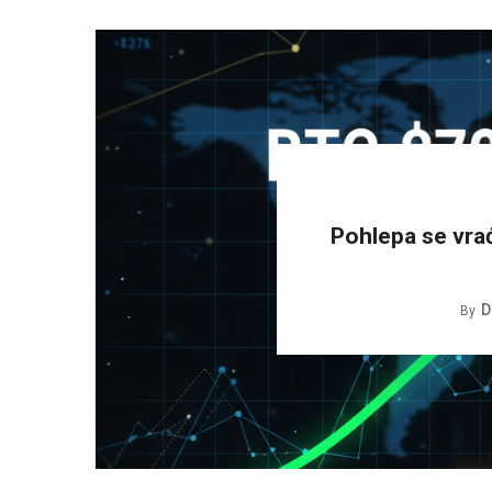
Pohlepa se vra
D
By