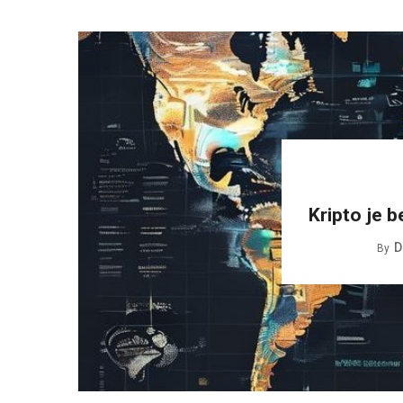
Kripto je b
D
By