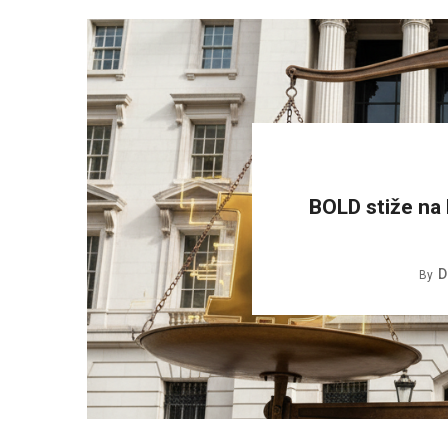
BOLD stiže na 
D
By