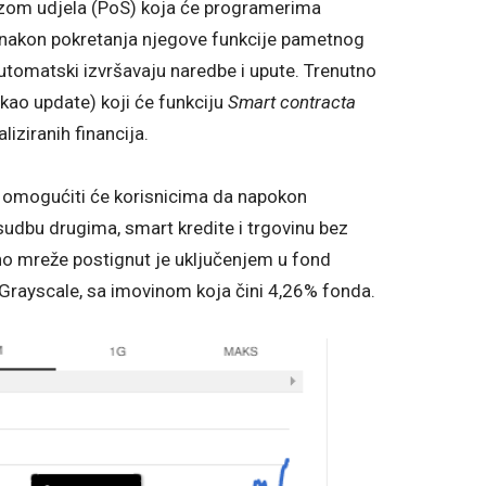
zom udjela (PoS) koja će programerima
a nakon pokretanja njegove funkcije pametnog
automatski izvršavaju naredbe i upute. Trenutno
 kao update) koji će funkciju
Smart contracta
liziranih financija.
omogućiti će korisnicima da napokon
udbu drugima, smart kredite i trgovinu bez
o mreže postignut je uključenjem u fond
a Grayscale, sa imovinom koja čini 4,26% fonda.