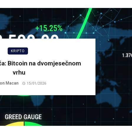
KRIPTO
ća: Bitcoin na dvomjesečnom
vrhu
on Macan
15/01/2026