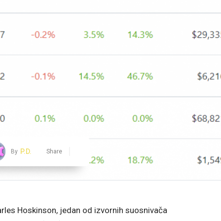
P.D.
By
Share
harles Hoskinson, jedan od izvornih suosnivača