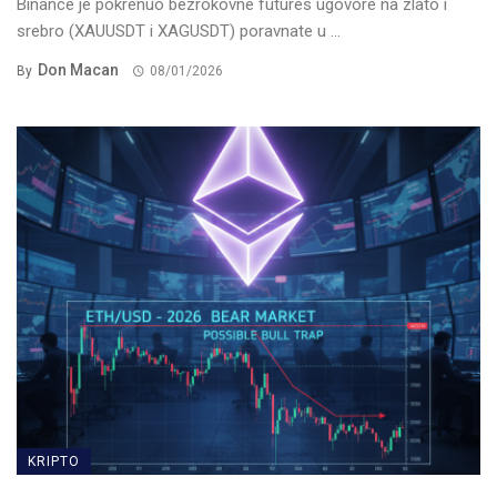
Binance je pokrenuo bezrokovne futures ugovore na zlato i
srebro (XAUUSDT i XAGUSDT) poravnate u ...
Don Macan
By
08/01/2026
KRIPTO