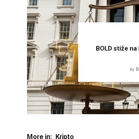
BOLD stiže na 
D
By
More in:
Kripto