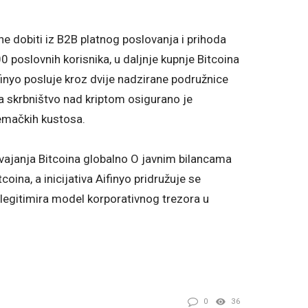
ne dobiti iz B2B platnog poslovanja i prihoda
0 poslovnih korisnika, u daljnje kupnje Bitcoina
finyo posluje kroz dvije nadzirane podružnice
a skrbništvo nad kriptom osigurano je
emačkih kustosa.
svajanja Bitcoina globalno O javnim bilancama
coina, a inicijativa Aifinyo pridružuje se
legitimira model korporativnog trezora u
0
36