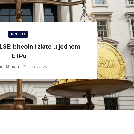
KRIPTO
LSE: bitcoin i zlato u jednom
ETPu
on Macan
13/01/2026