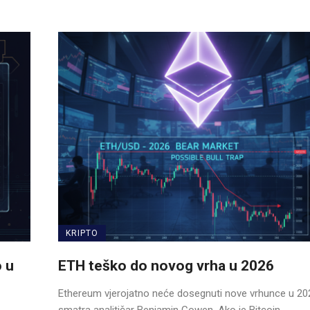
KRIPTO
o u
ETH teško do novog vrha u 2026
Ethereum vjerojatno neće dosegnuti nove vrhunce u 202