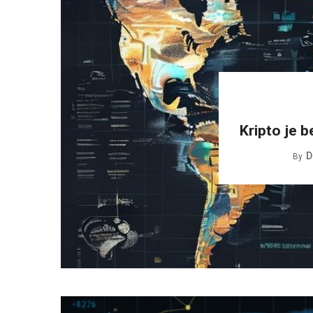
Kripto je b
D
By