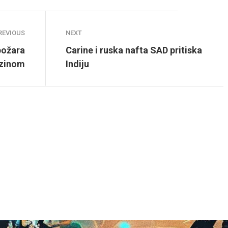
REVIOUS
NEXT
požara
Carine i ruska nafta SAD pritiska
zinom
Indiju