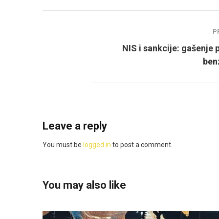
P
NIS i sankcije: gašenje 
ben
Leave a reply
You must be
logged in
to post a comment.
You may also like