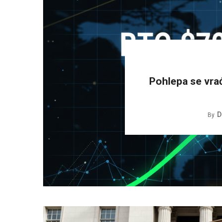
Pohlepa se vra
D
By