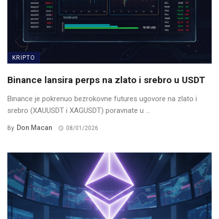
KRIPTO
Binance lansira perps na zlato i srebro u USDT
Binance je pokrenuo bezrokovne futures ugovore na zlato i
srebro (XAUUSDT i XAGUSDT) poravnate u ...
Don Macan
By
08/01/2026