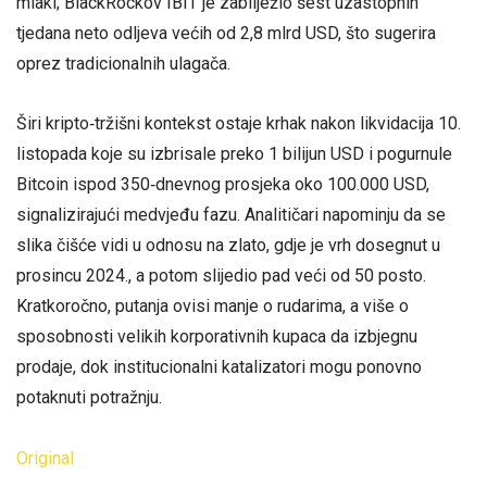
mlaki; BlackRockov IBIT je zabilježio šest uzastopnih
tjedana neto odljeva većih od 2,8 mlrd USD, što sugerira
oprez tradicionalnih ulagača.
Širi kripto‑tržišni kontekst ostaje krhak nakon likvidacija 10.
listopada koje su izbrisale preko 1 bilijun USD i pogurnule
Bitcoin ispod 350‑dnevnog prosjeka oko 100.000 USD,
signalizirajući medvjeđu fazu. Analitičari napominju da se
slika čišće vidi u odnosu na zlato, gdje je vrh dosegnut u
prosincu 2024., a potom slijedio pad veći od 50 posto.
Kratkoročno, putanja ovisi manje o rudarima, a više o
sposobnosti velikih korporativnih kupaca da izbjegnu
prodaje, dok institucionalni katalizatori mogu ponovno
potaknuti potražnju.
Original