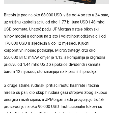
Bitcoin je pao na oko 88.000 USD, više od 4 posto u 24 sata,
uz tržišnu kapitalizaciju od oko 1,77 bilijuna USD i 48 mlrd
USD prometa. Unatoč padu, JPMorgan ostaje bikovski:
njihov model u odnosu na zlato i volatilnost održava cilj od
170.000 USD u sljedećih 6 do 12 mjeseci. Ključni
korporativni nosač potražnje, MicroStrategy, drži oko
650.000 BTC; mNAV omjer je 1,13, a kompanija je izgradila
pričuvu od 1,44 mlrd USD za pokriće dividendi i kamata
barem 12 mjeseci, što smanjuje rizik prisilnih prodaja.
S druge strane, rudarski pritisci rastu: hashrate i težina
mreže su pali, dio skupih rudara gasi strojeve zbog skupče
energije i nižih cijena, a JPMorgan sada procjenjuje trošak
proizvodnje na oko 90.000 USD. Institucionalni tokovi su