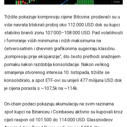
Tržište pokazuje kompresiju cijene Bitcoina: prodavači su u
više navrata blokirali proboj oko 112.000 USD dok su kupci
stabilno branili zonu 107.000–108.000 USD. Pad volatilnosti
i formiranje viših minimuma i nižih maksimuma na
četverosatnim i dnevnim grafikonima sugeriraju klasičnu
„kompresiju prije ekspanzije“, što često prethodi snažnijem
pomaku nakon razdoblja konsolidacije. Nakon velikog
smanjenja otvorenog interesa 10. listopada, tržište se
konsolidiralo, a spot ETF‑ovi su unijeli 477 milijuna USD dok
je cijena porasla s ~107,5k na ~114k.
On‑chain podaci pokazuju akumulaciju na svim razinama:
spot kupci na Binanceu i Coinbaseu aktivno su kupovali kroz
cijeli raspon od 101.500 do 114.000 USD. Glassnodeov