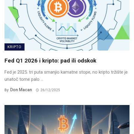
KRIPTO
Fed Q1 2026 i kripto: pad ili odskok
Fed je 2025. tri puta smanjio kamatne stope, no kripto tržište je
unatoč tome palo ...
Don Macan
By
26/12/2025