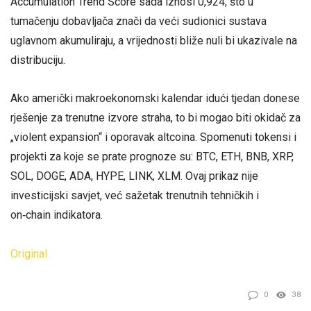
Accumulation Trend Score sada iznosi 0,924, što u
tumačenju dobavljača znači da veći sudionici sustava
uglavnom akumuliraju, a vrijednosti bliže nuli bi ukazivale na
distribuciju.
Ako američki makroekonomski kalendar idući tjedan donese
rješenje za trenutne izvore straha, to bi mogao biti okidač za
„violent expansion“ i oporavak altcoina. Spomenuti tokensi i
projekti za koje se prate prognoze su: BTC, ETH, BNB, XRP,
SOL, DOGE, ADA, HYPE, LINK, XLM. Ovaj prikaz nije
investicijski savjet, već sažetak trenutnih tehničkih i
on‑chain indikatora.
Original
0
38