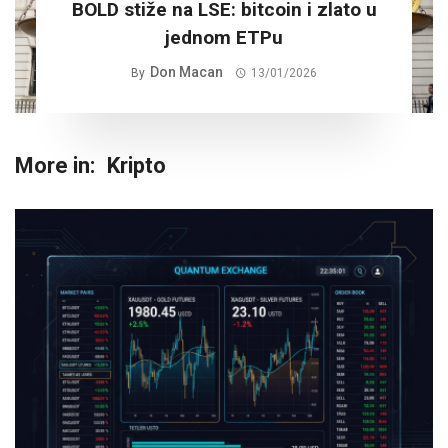
BOLD stiže na LSE: bitcoin i zlato u
jednom ETPu
Don Macan
By
13/01/2026
More in:
Kripto