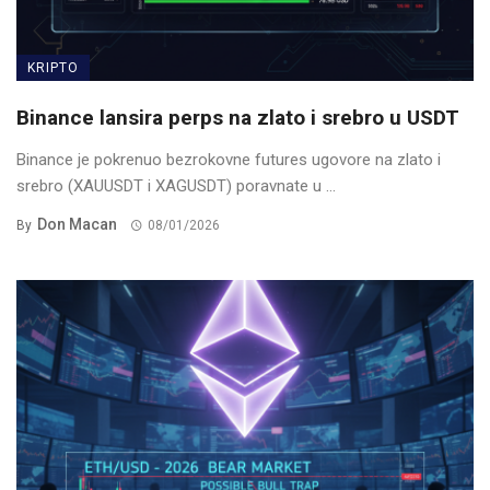
KRIPTO
Binance lansira perps na zlato i srebro u USDT
Binance je pokrenuo bezrokovne futures ugovore na zlato i
srebro (XAUUSDT i XAGUSDT) poravnate u ...
Don Macan
By
08/01/2026