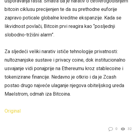
usporavanja rasta. Smatra da je narativ o četverogodišnjem
bitcoin ciklusu precijenjen te da su prethodne euforije
zapravo poticale globalne kreditne ekspanzije. Kada se
likvidnost povlači, Bitcoin prvi reagira kao “posljednji
slobodno-tržišni alarm”.
Za sljedeći veliki narativ ističe tehnologije privatnosti:
nultoznanjske sustave i privacy coine, dok institucionalno
usvajanje vidi ponajprije na Ethereumu kroz stablecoine i
tokenizirane financije. Nedavno je otkrio i da je Zcash
postao drugo najveće ulaganje njegova obiteljskog ureda
Maelstrom, odmah iza Bitcoina.
Original
0
32