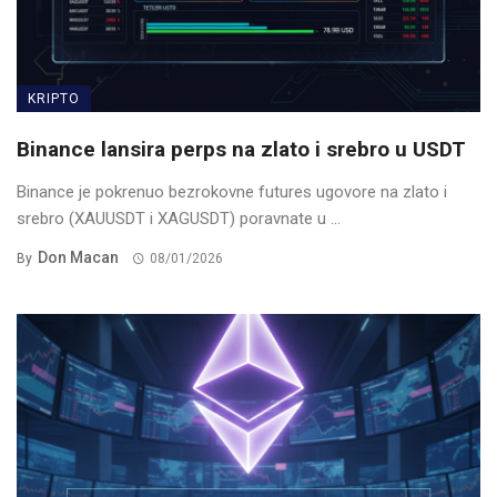
KRIPTO
Binance lansira perps na zlato i srebro u USDT
Binance je pokrenuo bezrokovne futures ugovore na zlato i
srebro (XAUUSDT i XAGUSDT) poravnate u ...
Don Macan
By
08/01/2026