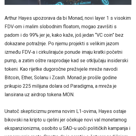
Arthur Hayes upozorava da bi Monad, novi layer 1 s visokim
FDV‑om i malim slobodnim floatom, mogao završiti s
padom i do 99% jer je, kako kaže, još jedan “VC coin” bez
dokazane potražnje. Po njemu projekti s velikim jazom
između FDV‑a i cirkulirajuće ponude imaju kratki početni
pump, a zatim oštre rasprodaje kad se otključaju insiderski
tokeni. Kao rijetke dugoročne preživjele mreže navodi
Bitcoin, Ether, Solanu i Zcash. Monad je prošle godine
prikupio 225 milijuna dolara od Paradigma, a mreža je
lansirana uz airdrop tokena MON.
Unatoč skepticizmu prema novim L1-ovima, Hayes ostaje
bikovski na kripto u cjelini jer očekuje novi val monetarnog
ekspanzionizma, osobito u SAD-u uoči političkih kampanja i