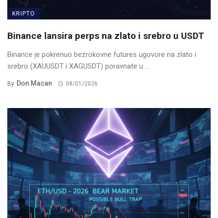
KRIPTO
Binance lansira perps na zlato i srebro u USDT
Binance je pokrenuo bezrokovne futures ugovore na zlato i
srebro (XAUUSDT i XAGUSDT) poravnate u ...
Don Macan
By
08/01/2026