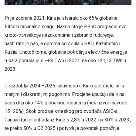
Prije zabrane 2021. Kina je stvarala oko 65% globalne
Bitcoin računalne snage. Nakon što je PBoC proglasio sve
kripto‑transakcije nezakonitima i zabranio rudarenje,
hash‑rate je pao, a oprema se selila u SAD, Kazahstan i
Rusiju. Unatoč tome, globalna potrošnja električne energije
rudara porasla je s ~89 TWh u 2021. na oko 121,13 TWh u
2023.
U razdoblju 2024.–2025. aktivnosti u Kini opet rastu, ali u
manjim i diskretnijim pogonima. Procjene upućuju da Kina
sada drži oko 14% globalnog rudarenja (neki izvori navode
15–20%). Skok prodaje kineskog proizvođača ASIC‑a
Canaan (udjel prihoda iz Kine s 2,8% u 2022. na 30% u 2023.,
te preko 50% u Q2 2025.) potvrđuje povratak potražnje.