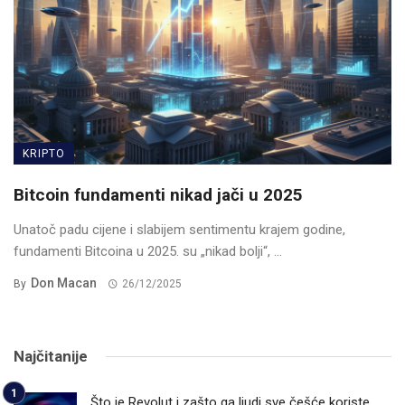
KRIPTO
Bitcoin fundamenti nikad jači u 2025
Unatoč padu cijene i slabijem sentimentu krajem godine,
fundamenti Bitcoina u 2025. su „nikad bolji“, ...
Don Macan
By
26/12/2025
Najčitanije
Što je Revolut i zašto ga ljudi sve češće koriste