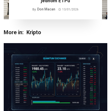
jednom ETPu
Don Macan
By
13/01/2026
More in:
Kripto