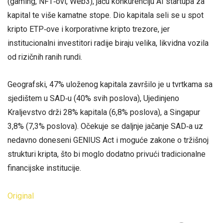
(gaming, NFT‑ovi, Web3), jaču konkurenciju AI startupa za
kapital te više kamatne stope. Dio kapitala seli se u spot
kripto ETP‑ove i korporativne kripto trezore, jer
institucionalni investitori radije biraju velika, likvidna vozila
od rizičnih ranih rundi.
Geografski, 47% uloženog kapitala završilo je u tvrtkama sa
sjedištem u SAD‑u (40% svih poslova), Ujedinjeno
Kraljevstvo drži 28% kapitala (6,8% poslova), a Singapur
3,8% (7,3% poslova). Očekuje se daljnje jačanje SAD‑a uz
nedavno doneseni GENIUS Act i moguće zakone o tržišnoj
strukturi kripta, što bi moglo dodatno privući tradicionalne
financijske institucije.
Original