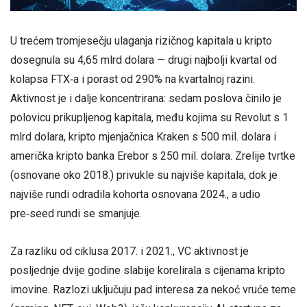
U trećem tromjesečju ulaganja rizičnog kapitala u kripto
dosegnula su 4,65 mlrd dolara — drugi najbolji kvartal od
kolapsa FTX‑a i porast od 290% na kvartalnoj razini.
Aktivnost je i dalje koncentrirana: sedam poslova činilo je
polovicu prikupljenog kapitala, među kojima su Revolut s 1
mlrd dolara, kripto mjenjačnica Kraken s 500 mil. dolara i
američka kripto banka Erebor s 250 mil. dolara. Zrelije tvrtke
(osnovane oko 2018.) privukle su najviše kapitala, dok je
najviše rundi odradila kohorta osnovana 2024., a udio
pre‑seed rundi se smanjuje.
Za razliku od ciklusa 2017. i 2021., VC aktivnost je
posljednje dvije godine slabije korelirala s cijenama kripto
imovine. Razlozi uključuju pad interesa za nekoć vruće teme