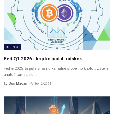
KRIPTO
Fed Q1 2026 i kripto: pad ili odskok
Fed je 2025. tri puta smanjio kamatne stope, no kripto tržište je
unatoč tome palo ...
Don Macan
By
26/12/2025