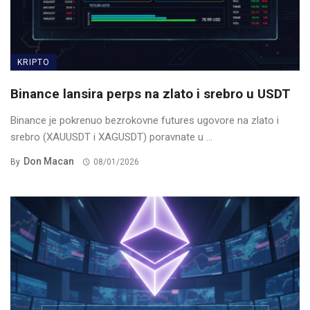
KRIPTO
Binance lansira perps na zlato i srebro u USDT
Binance je pokrenuo bezrokovne futures ugovore na zlato i
srebro (XAUUSDT i XAGUSDT) poravnate u ...
Don Macan
By
08/01/2026