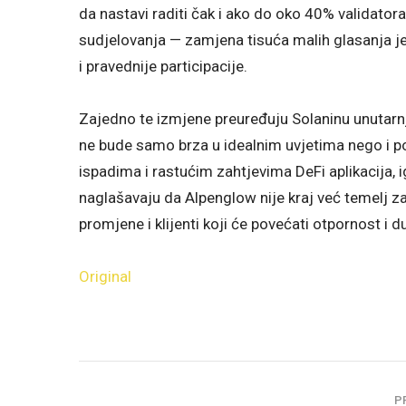
da nastavi raditi čak i ako do oko 40% validator
sudjelovanja — zamjena tisuća malih glasanja j
i pravednije participacije.
Zajedno te izmjene preuređuju Solaninu unutarn
ne bude samo brza u idealnim uvjetima nego i p
ispadima i rastućim zahtjevima DeFi aplikacija, i
naglašavaju da Alpenglow nije kraj već temelj za
promjene i klijenti koji će povećati otpornost i
Original
P