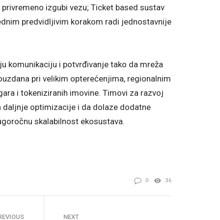
a privremeno izgubi vezu; Ticket based sustav
ednim predvidljivim korakom radi jednostavnije
ju komunikaciju i potvrđivanje tako da mreža
ouzdana pri velikim opterećenjima, regionalnim
gara i tokeniziranih imovine. Timovi za razvoj
 daljnje optimizacije i da dolaze dodatne
 dugoročnu skalabilnost ekosustava.
0
36
REVIOUS
NEXT