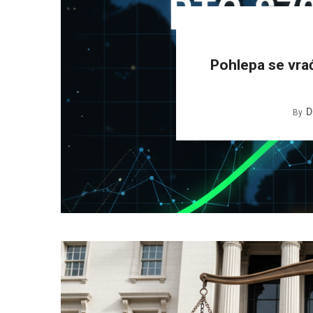
Pohlepa se vra
D
By