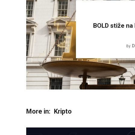
BOLD stiže na 
D
By
More in:
Kripto