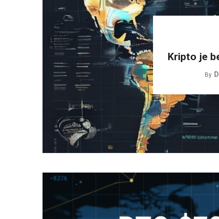
Kripto je b
D
By