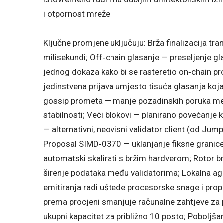
i otpornost mreže.
Ključne promjene uključuju: Brža finalizacija tra
milisekundi; Off‑chain glasanje — preseljenje gl
jednog dokaza kako bi se rasteretio on‑chain p
jedinstvena prijava umjesto tisuća glasanja koj
gossip prometa — manje pozadinskih poruka me
stabilnosti; Veći blokovi — planirano povećanje 
— alternativni, neovisni validator client (od Jum
Proposal SIMD‑0370 — uklanjanje fiksne granice
automatski skalirati s bržim hardverom; Rotor br
širenje podataka među validatorima; Lokalna agr
emitiranja radi uštede procesorske snage i prop
prema procjeni smanjuje računalne zahtjeve za 
ukupni kapacitet za približno 10 posto; Poboljša