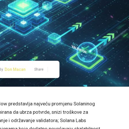
Don Macan
By
Share
glow predstavlja najveću promjenu Solaninog
irana da ubrza potvrde, snizi troškove za
anje i održavanje validatora; Solana Labs
zmjenama koje dodatno povećavaju skalabilnost