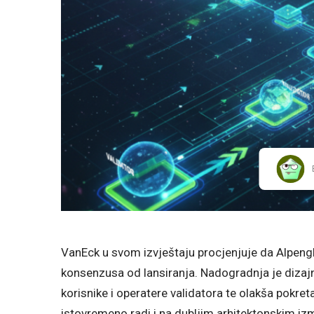
VanEck u svom izvještaju procjenjuje da Alpen
konsenzusa od lansiranja. Nadogradnja je dizajn
korisnike i operatere validatora te olakša pokret
istovremeno radi i na dubljim arhitektonskim i