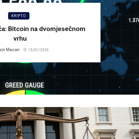
KRIPTO
ća: Bitcoin na dvomjesečnom
vrhu
on Macan
15/01/2026