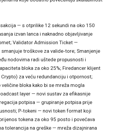
nsakcija — s otprilike 12 sekundi na oko 150
asanja izvan lanca i naknadno objavljivanje
romet; Validator Admission Ticket —
a smanjuje troškove za valide‑tore; Smanjenje
đu nodovima radi uštede propusnosti i
kapaciteta bloka za oko 25%; Firedancer klijent
p Crypto) za veću redundanciju i otpornost;
 veličine bloka kako bi se mreža mogla
oadcast layer — novi sustav za efikasnije
egacija potpisa — grupiranje potpisa prije
usnosti; P‑tokeni — novi token format koji
prijenos tokena za oko 95 posto i povećava
na tolerancija na greške — mreža dizajnirana