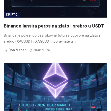
KRIPTO
Binance lansira perps na zlato i srebro u USDT
Binance je pokrenuo bezrokovne futures ugovore na zlato i
srebro (XAUUSDT i XAGUSDT) poravnate u ...
Don Macan
By
08/01/2026