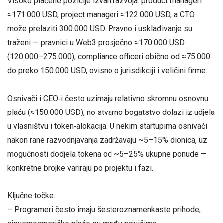
Visoko plaćene pozicije izvan razvoja: product manageri
≈171.000 USD, project manageri ≈122.000 USD, a CTO
može prelaziti 300.000 USD. Pravno i usklađivanje su
traženi — pravnici u Web3 prosječno ≈170.000 USD
(120.000–275.000), compliance officeri obično od ≈75.000
do preko 150.000 USD, ovisno o jurisdikciji i veličini firme.
Osnivači i CEO‑i često uzimaju relativno skromnu osnovnu
plaću (≈150.000 USD), no stvarno bogatstvo dolazi iz udjela
u vlasništvu i token‑alokacija. U nekim startupima osnivači
nakon rane razvodnjavanja zadržavaju ~5–15% dionica, uz
mogućnosti dodjela tokena od ~5–25% ukupne ponude —
konkretne brojke variraju po projektu i fazi.
Ključne točke:
– Programeri često imaju šesteroznamenkaste prihode;