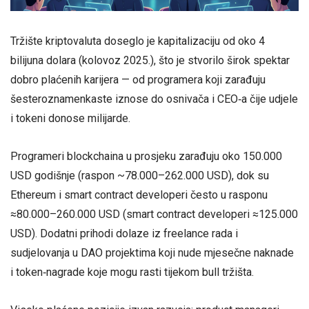
Tržište kriptovaluta doseglo je kapitalizaciju od oko 4
bilijuna dolara (kolovoz 2025.), što je stvorilo širok spektar
dobro plaćenih karijera — od programera koji zarađuju
šesteroznamenkaste iznose do osnivača i CEO‑a čije udjele
i tokeni donose milijarde.
Programeri blockchaina u prosjeku zarađuju oko 150.000
USD godišnje (raspon ~78.000–262.000 USD), dok su
Ethereum i smart contract developeri često u rasponu
≈80.000–260.000 USD (smart contract developeri ≈125.000
USD). Dodatni prihodi dolaze iz freelance rada i
sudjelovanja u DAO projektima koji nude mjesečne naknade
i token‑nagrade koje mogu rasti tijekom bull tržišta.