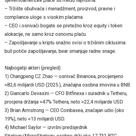
sjevernoameričke plaće su među najvišima.
– Tržište obuhvaća i menadžment, proizvod, pravne i
compliance uloge s visokim plaćama.
– CEO i osnivači bogate se pretežno kroz equity i token
alokacije, ne samo kroz osnovnu plaću.
– Zapošljavanje u kriptu snažno ovisi o tržišnim ciklusima:
bull potiče zapošljavanje, bear smanjuje radne snage.
Najbogatiji akteri (pregled):
1) Changpeng CZ Zhao — osnivač Binancea, procijenjeno
≈82,6 milijardi USD (2025.), značajna osobna imovina u BNB.
2) Giancarlo Devasini — CFO Bitfinexa i suradnik u Tetheru,
procjena držanja ≈47% Tethera, neto ≈22,4 milijarde USD.
3) Brian Armstrong — CEO Coinbasea, značajan udio (oko
19%), neto ≈13 milijardi USD.
4) Michael Saylor — izvršni predsjednik
Strategy/MicroStrategy, osobno drži oko 17.732 BTC;