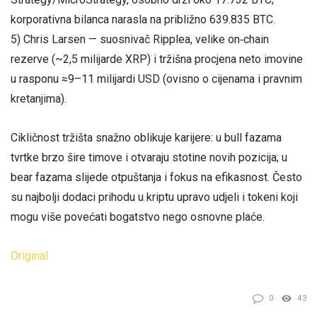
korporativna bilanca narasla na približno 639.835 BTC.
5) Chris Larsen — suosnivač Ripplea, velike on‑chain
rezerve (~2,5 milijarde XRP) i tržišna procjena neto imovine
u rasponu ≈9–11 milijardi USD (ovisno o cijenama i pravnim
kretanjima).
Cikličnost tržišta snažno oblikuje karijere: u bull fazama
tvrtke brzo šire timove i otvaraju stotine novih pozicija; u
bear fazama slijede otpuštanja i fokus na efikasnost. Često
su najbolji dodaci prihodu u kriptu upravo udjeli i tokeni koji
mogu više povećati bogatstvo nego osnovne plaće.
Original
0
43