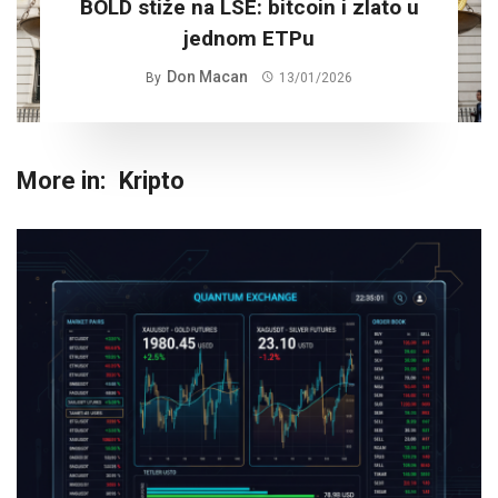
BOLD stiže na LSE: bitcoin i zlato u
jednom ETPu
Don Macan
By
13/01/2026
More in:
Kripto