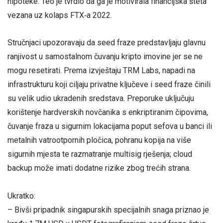
hipoteke. Teo je tvrdio da ga je motivirala financijska šteta
vezana uz kolaps FTX‑a 2022.
Stručnjaci upozoravaju da seed fraze predstavljaju glavnu
ranjivost u samostalnom čuvanju kripto imovine jer se ne
mogu resetirati. Prema izvještaju TRM Labs, napadi na
infrastrukturu koji ciljaju privatne ključeve i seed fraze činili
su velik udio ukradenih sredstava. Preporuke uključuju
korištenje hardverskih novčanika s enkriptiranim čipovima,
čuvanje fraza u sigurnim lokacijama poput sefova u banci ili
metalnih vatrootpornih pločica, pohranu kopija na više
sigurnih mjesta te razmatranje multisig rješenja; cloud
backup može imati dodatne rizike zbog trećih strana.
Ukratko:
– Bivši pripadnik singapurskih specijalnih snaga priznao je