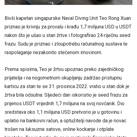
Bivši kapetan singapurske Naval Diving Unit Teo Rong Xuan
priznao je krivnju za provalu i krađu 1,7 milijuna USD u USDT
nakon što je ušao u stan žrtve i fotografirao 24‑riječnu seed
frazu. Sudu je priznao i zloupotrebu računalnog sustava te
raspolaganje nezakonito stečenom imovinom.
Prema spisima, Teo je žrtvu upoznao preko zajedničkog
prijatelja i na nogometnom okupljanju zadržao pristupnu
karticu za stan te se 31. prosinca 2022. vratio u stan dok je
žrtva bila odsutna. Sljedeći dan iskoristio je seed frazu za
prijenos USDT vrijednih 1,7 milijuna na svoj novčanik. Dio
sredstava oko 1,1 milijuna USD pretvorio je u gotovinu i
uplatio na bankovni račun, a optužitelji navode da je novac
trošen na luksuzne satove, online kockanje i otplate