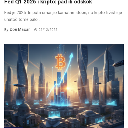
Fed Q1 2026 i kripto: pad ili odskok
Fed je 2025. tri puta smanjio kamatne stope, no kripto tržište je
unatoč tome palo ...
Don Macan
By
26/12/2025