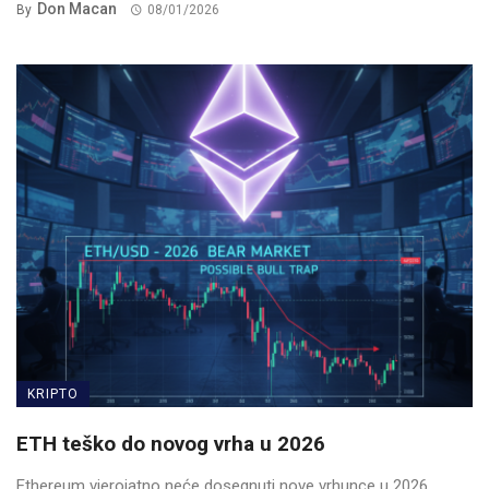
Don Macan
By
08/01/2026
KRIPTO
ETH teško do novog vrha u 2026
Ethereum vjerojatno neće dosegnuti nove vrhunce u 2026.,