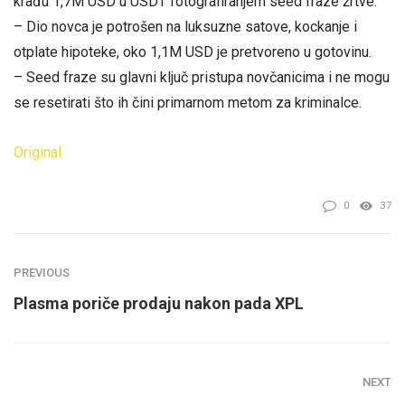
krađu 1,7M USD u USDT fotografiranjem seed fraze žrtve.
– Dio novca je potrošen na luksuzne satove, kockanje i
otplate hipoteke, oko 1,1M USD je pretvoreno u gotovinu.
– Seed fraze su glavni ključ pristupa novčanicima i ne mogu
se resetirati što ih čini primarnom metom za kriminalce.
Original
0
37
PREVIOUS
Plasma poriče prodaju nakon pada XPL
NEXT