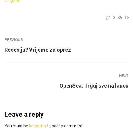
Original
0
39
PREVIOUS
Recesija? Vrijeme za oprez
NEXT
OpenSea: Trguj sve na lancu
Leave a reply
You must be
logged in
to post a comment.