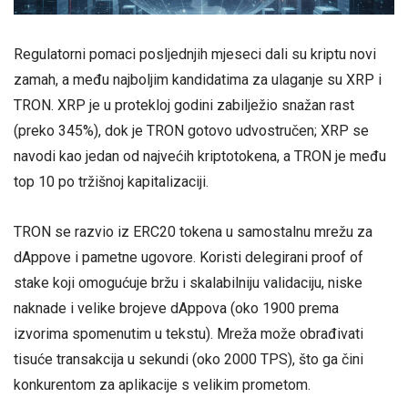
Regulatorni pomaci posljednjih mjeseci dali su kriptu novi
zamah, a među najboljim kandidatima za ulaganje su XRP i
TRON. XRP je u protekloj godini zabilježio snažan rast
(preko 345%), dok je TRON gotovo udvostručen; XRP se
navodi kao jedan od najvećih kriptotokena, a TRON je među
top 10 po tržišnoj kapitalizaciji.
TRON se razvio iz ERC20 tokena u samostalnu mrežu za
dAppove i pametne ugovore. Koristi delegirani proof of
stake koji omogućuje bržu i skalabilniju validaciju, niske
naknade i velike brojeve dAppova (oko 1900 prema
izvorima spomenutim u tekstu). Mreža može obrađivati
tisuće transakcija u sekundi (oko 2000 TPS), što ga čini
konkurentom za aplikacije s velikim prometom.