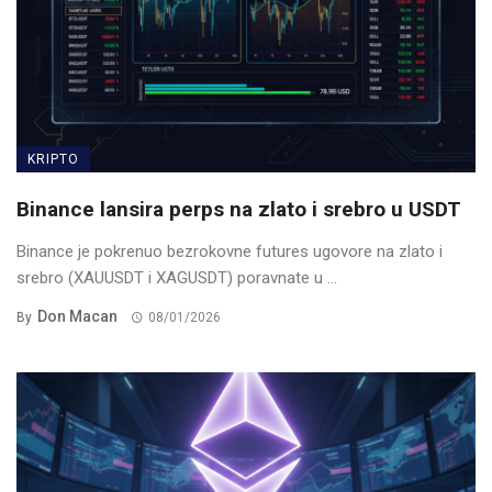
KRIPTO
Binance lansira perps na zlato i srebro u USDT
Binance je pokrenuo bezrokovne futures ugovore na zlato i
srebro (XAUUSDT i XAGUSDT) poravnate u ...
Don Macan
By
08/01/2026