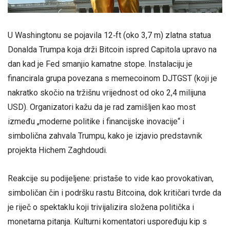
U Washingtonu se pojavila 12‑ft (oko 3,7 m) zlatna statua
Donalda Trumpa koja drži Bitcoin ispred Capitola upravo na
dan kad je Fed smanjio kamatne stope. Instalaciju je
financirala grupa povezana s memecoinom DJTGST (koji je
nakratko skočio na tržišnu vrijednost od oko 2,4 milijuna
USD). Organizatori kažu da je rad zamišljen kao most
između „moderne politike i financijske inovacije“ i
simbolična zahvala Trumpu, kako je izjavio predstavnik
projekta Hichem Zaghdoudi.
Reakcije su podijeljene: pristaše to vide kao provokativan,
simboličan čin i podršku rastu Bitcoina, dok kritičari tvrde da
je riječ o spektaklu koji trivijalizira složena politička i
monetarna pitanja. Kulturni komentatori uspoređuju kip s