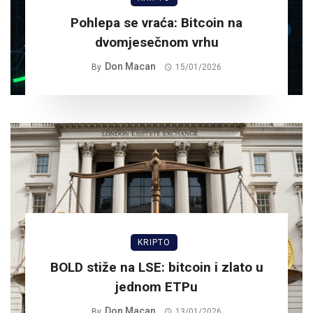
Pohlepa se vraća: Bitcoin na
dvomjesečnom vrhu
Don Macan
By
15/01/2026
KRIPTO
BOLD stiže na LSE: bitcoin i zlato u
jednom ETPu
Don Macan
By
13/01/2026