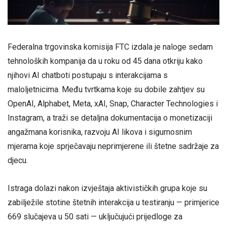
Federalna trgovinska komisija FTC izdala je naloge sedam
tehnoloških kompanija da u roku od 45 dana otkriju kako
njihovi AI chatboti postupaju s interakcijama s
maloljetnicima. Među tvrtkama koje su dobile zahtjev su
OpenAI, Alphabet, Meta, xAI, Snap, Character Technologies i
Instagram, a traži se detaljna dokumentacija o monetizaciji
angažmana korisnika, razvoju AI likova i sigurnosnim
mjerama koje sprječavaju neprimjerene ili štetne sadržaje za
djecu.
Istraga dolazi nakon izvještaja aktivističkih grupa koje su
zabilježile stotine štetnih interakcija u testiranju — primjerice
669 slučajeva u 50 sati — uključujući prijedloge za