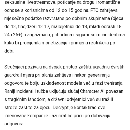
seksualne livestreamove, poticanje na drogu i romantične
odnose s korisnicima od 12 do 15 godina. FTC zahtijeva
mjesečne podatke razvrstane po dobnim skupinama (djeca
do 13, tinejdžeri 13 17, maloljetnici do 18, mladi odrasli 18
24 i 25+) o angažmanu, prihodima i sigurnosnim incidentima
kako bi procijenila monetizaciju i primjenu restrikcija po
dobi.
Stručnjaci pozivaju na dvojak pristup zaštiti: ugradnju čvrstih
guardrail mjera pri slanju zahtjeva i nakon generiranja
odgovora te bolju usklađenost modela već u fazi treniranja.
Raniji incidenti i tužbe uključuju slučaj Character AI povezan
s tragičnim ishodom, a državni odvjetnici već su tražili
strože zaštite za djecu. Decrypt je kontaktirao sve
imenovane kompanije i ažurirat će priču po dobivanju
odgovora.