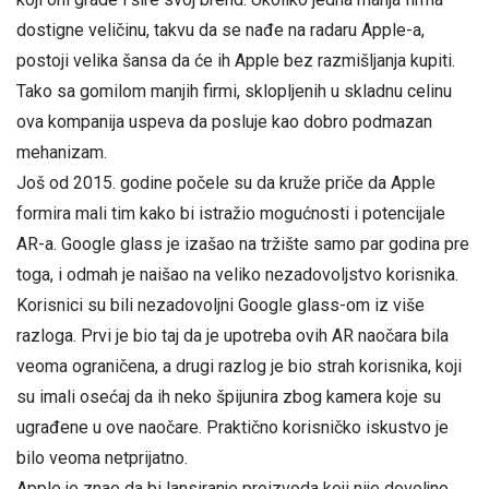
dostigne veličinu, takvu da se nađe na radaru Apple-a,
postoji velika šansa da će ih Apple bez razmišljanja kupiti.
Tako sa gomilom manjih firmi, sklopljenih u skladnu celinu
ova kompanija uspeva da posluje kao dobro podmazan
mehanizam.
Još od 2015. godine počele su da kruže priče da Apple
formira mali tim kako bi istražio mogućnosti i potencijale
AR-a. Google glass je izašao na tržište samo par godina pre
toga, i odmah je naišao na veliko nezadovoljstvo korisnika.
Korisnici su bili nezadovoljni Google glass-om iz više
razloga. Prvi je bio taj da je upotreba ovih AR naočara bila
veoma ograničena, a drugi razlog je bio strah korisnika, koji
su imali osećaj da ih neko špijunira zbog kamera koje su
ugrađene u ove naočare. Praktično korisničko iskustvo je
bilo veoma netprijatno.
Apple je znao da bi lansiranje proizvoda koji nije dovoljno