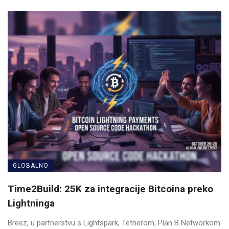
GLOBALNO
Time2Build: 25K za integracije Bitcoina preko
Lightninga
Breez, u partnerstvu s Lightspark, Tetherom, Plan B Networkom