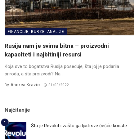
FINANCIJE, BURZE, ANALIZE
Rusija nam je svima bitna – proizvodni
kapaciteti i najbitiniji resursi
Koja sve to bogatstva Rusija poseduje, šta joj je podarila
priroda, a šta proizvodi? Na ...
Andrea Krazic
By
31/03/2022
Najčitanije
Što je Revolut i zašto ga ljudi sve češće koriste