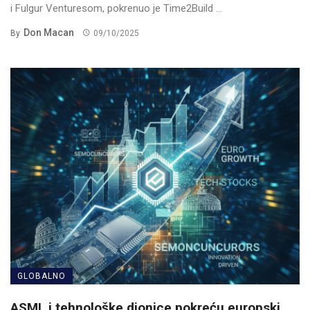
i Fulgur Venturesom, pokrenuo je Time2Build ...
Don Macan
By
09/10/2025
GLOBALNO
ASML i tehnološke dionice pokreću europski