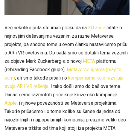
Već nekoliko puta ste imali priliku da na
XU.zone
čitate o
najnovijim dešavanjima vezanim za razne Metaverse
projekte, pa shodno tome u ovom članku nastavićemo priču
o AR i VR svetovima. Do sada smo se dotakli tema vezanih
za objave Mark Zuckerberg-a o novoj
META
platformu
(rebranding Facebook grupe),
Metaverse igrama (play to
earn)
, ali smo takođe pisali i o
kompanijama koje razvijaju
svoja AR i VR rešenja
. I tako došli smo do baš ove teme.
Danas ćemo razmotriti priče koje kruže oko kompanije
Apple
, i njihove povezanosti sa Metaverse projektima.
Takođe pričaćemo i o tome kolike su šanse da jedna od
najozbiljnijih i najpopularnijih kompanija preuzme veliki deo
Metaverse tržišta od tima koji stoji iza projekta META.