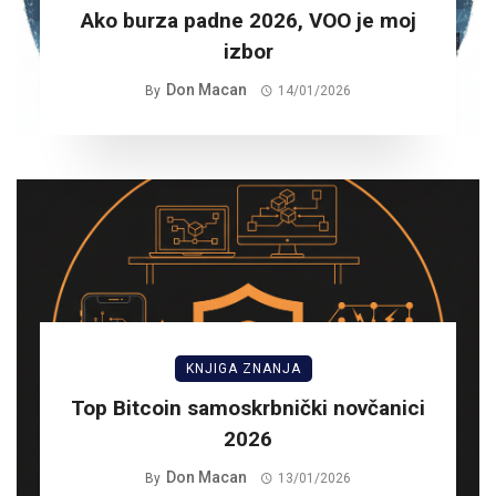
Ako burza padne 2026, VOO je moj
izbor
Don Macan
By
14/01/2026
KNJIGA ZNANJA
Top Bitcoin samoskrbnički novčanici
2026
Don Macan
By
13/01/2026