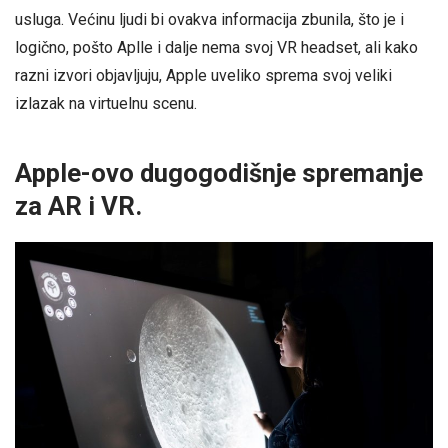
usluga. Većinu ljudi bi ovakva informacija zbunila, što je i
logično, pošto Aplle i dalje nema svoj VR headset, ali kako
razni izvori objavljuju, Apple uveliko sprema svoj veliki
izlazak na virtuelnu scenu.
Apple-ovo dugogodišnje spremanje
za AR i VR.