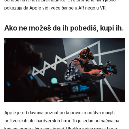
pokazuju da Apple vidi veće šanse u AR nego u VR.
Ako ne možeš da ih pobediš, kupi ih.
Apple je od davnina poznat po kupovini mnoštva manjih,
softverskih ali i hardverskih firmi. To je jedan od načina na
koji oni grade i šire svoj brend. Ukoliko jedna manja firma