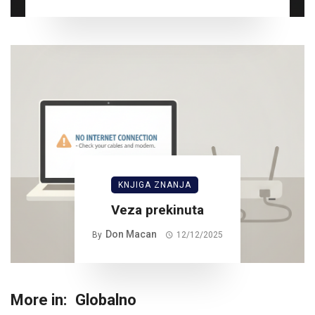
KNJIGA ZNANJA
Veza prekinuta
Don Macan
By
12/12/2025
More in:
Globalno