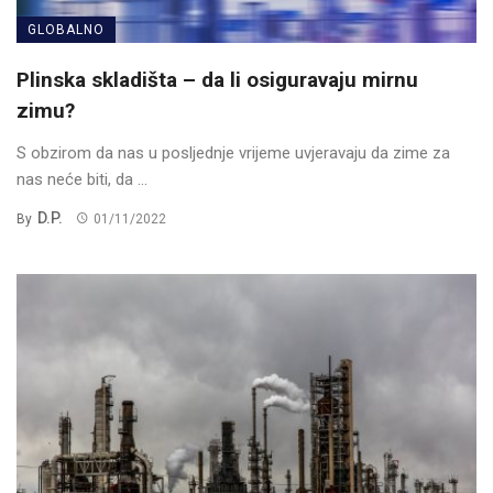
GLOBALNO
Plinska skladišta – da li osiguravaju mirnu
zimu?
S obzirom da nas u posljednje vrijeme uvjeravaju da zime za
nas neće biti, da ...
D.P.
By
01/11/2022