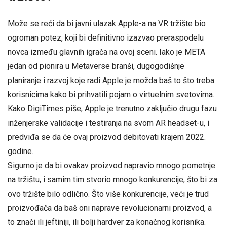
Može se reći da bi javni ulazak Apple-a na VR tržište bio
ogroman potez, koji bi definitivno izazvao preraspodelu
novca između glavnih igrača na ovoj sceni. Iako je META
jedan od pionira u Metaverse branši, dugogodišnje
planiranje i razvoj koje radi Apple je možda baš to što treba
korisnicima kako bi prihvatili pojam o virtuelnim svetovima.
Kako DigiTimes piše, Apple je trenutno zaključio drugu fazu
inženjerske validacije i testiranja na svom AR headset-u, i
predviđa se da će ovaj proizvod debitovati krajem 2022.
godine.
Sigurno je da bi ovakav proizvod napravio mnogo pometnje
na tržištu, i samim tim stvorio mnogo konkurencije, što bi za
ovo tržište bilo odlično. Što više konkurencije, veći je trud
proizvođača da baš oni naprave revolucionarni proizvod, a
to znači ili jeftiniji, ili bolji hardver za konačnog korisnika.