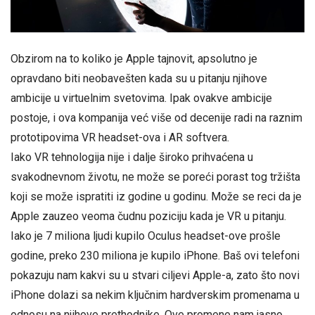
Obzirom na to koliko je Apple tajnovit, apsolutno je
opravdano biti neobavešten kada su u pitanju njihove
ambicije u virtuelnim svetovima. Ipak ovakve ambicije
postoje, i ova kompanija već više od decenije radi na raznim
prototipovima VR headset-ova i AR softvera.
Iako VR tehnologija nije i dalje široko prihvaćena u
svakodnevnom životu, ne može se poreći porast tog tržišta
koji se može ispratiti iz godine u godinu. Može se reci da je
Apple zauzeo veoma čudnu poziciju kada je VR u pitanju.
Iako je 7 miliona ljudi kupilo Oculus headset-ove prošle
godine, preko 230 miliona je kupilo iPhone. Baš ovi telefoni
pokazuju nam kakvi su u stvari ciljevi Apple-a, zato što novi
iPhone dolazi sa nekim ključnim hardverskim promenama u
odnosu na njihove prethodnike. Ove promene nam jasno