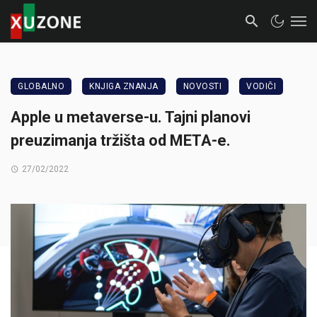
GLOBALNO
KNJIGA ZNANJA
NOVOSTI
VODIČI
Apple u metaverse-u. Tajni planovi
preuzimanja tržišta od META-e.
27/02/2022