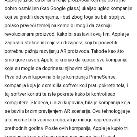
dobro osmišljen (kao Google glass) ukaljao ugled kompanije
koji su gradili decenijama, i baš zbog toga su bili strpljivi,
polako praveći temelj na kome bi mogli da zasnuju
revolucionarni proizvod. Kako bi sastavili ovaj tim, Apple je
zaposlio stotine inženjera i dizajnera, koji bi posvetili
potrebnu pažnju razvijanju AR proizvoda. Takođe kao što
smo gore naveli, Apple je krenuo da kupuje sve kompanije
koje su mogle da doprinesu njihovim ciljevima.
Prva od ovih kupovina bila je kompanija PrimeSense,
kompanija koja je osmislila softver koji prati pokrete tela, i
taj softver koristi te iste pokrete kako bi kontrolisao
kompjutere. Sledeća, u nizu kupovina, bila je kompanija koja
se bavila brzim pravljenjem AR scenarija. Ova tehnologija je
u to vreme bila veoma gruba, ali je mnogo napredovala
prethodnih godina. Posle ovih kompanija, Apple je kupio tri
kompanije koje se bave prepoznavanjem lica (Facial