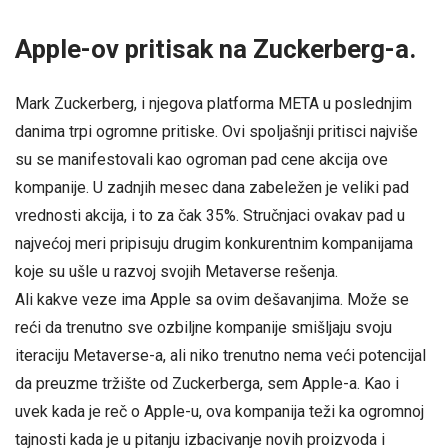
Apple-ov pritisak na Zuckerberg-a.
Mark Zuckerberg, i njegova platforma META u poslednjim
danima trpi ogromne pritiske. Ovi spoljašnji pritisci najviše
su se manifestovali kao ogroman pad cene akcija ove
kompanije. U zadnjih mesec dana zabeležen je veliki pad
vrednosti akcija, i to za čak 35%. Stručnjaci ovakav pad u
najvećoj meri pripisuju drugim konkurentnim kompanijama
koje su ušle u razvoj svojih Metaverse rešenja.
Ali kakve veze ima Apple sa ovim dešavanjima. Može se
reći da trenutno sve ozbiljne kompanije smišljaju svoju
iteraciju Metaverse-a, ali niko trenutno nema veći potencijal
da preuzme tržište od Zuckerberga, sem Apple-a. Kao i
uvek kada je reč o Apple-u, ova kompanija teži ka ogromnoj
tajnosti kada je u pitanju izbacivanje novih proizvoda i