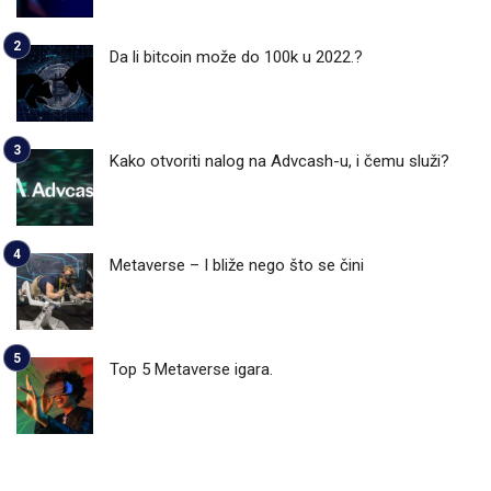
Da li bitcoin može do 100k u 2022.?
Kako otvoriti nalog na Advcash-u, i čemu služi?
Metaverse – I bliže nego što se čini
Top 5 Metaverse igara.