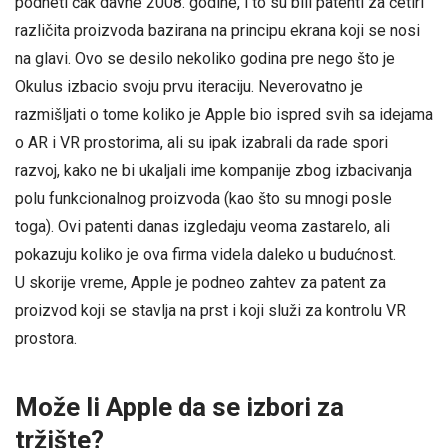
podneti čak davne 2008. godine, i to su bili patenti za četiri
različita proizvoda bazirana na principu ekrana koji se nosi
na glavi. Ovo se desilo nekoliko godina pre nego što je
Okulus izbacio svoju prvu iteraciju. Neverovatno je
razmišljati o tome koliko je Apple bio ispred svih sa idejama
o AR i VR prostorima, ali su ipak izabrali da rade spori
razvoj, kako ne bi ukaljali ime kompanije zbog izbacivanja
polu funkcionalnog proizvoda (kao što su mnogi posle
toga). Ovi patenti danas izgledaju veoma zastarelo, ali
pokazuju koliko je ova firma videla daleko u budućnost.
U skorije vreme, Apple je podneo zahtev za patent za
proizvod koji se stavlja na prst i koji služi za kontrolu VR
prostora.
Može li Apple da se izbori za
tržište?