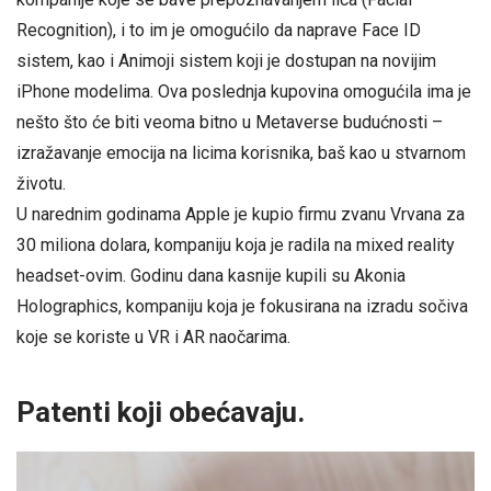
Recognition), i to im je omogućilo da naprave Face ID
sistem, kao i Animoji sistem koji je dostupan na novijim
iPhone modelima. Ova poslednja kupovina omogućila ima je
nešto što će biti veoma bitno u Metaverse budućnosti –
izražavanje emocija na licima korisnika, baš kao u stvarnom
životu.
U narednim godinama Apple je kupio firmu zvanu Vrvana za
30 miliona dolara, kompaniju koja je radila na mixed reality
headset-ovim. Godinu dana kasnije kupili su Akonia
Holographics, kompaniju koja je fokusirana na izradu sočiva
koje se koriste u VR i AR naočarima.
Patenti koji obećavaju.