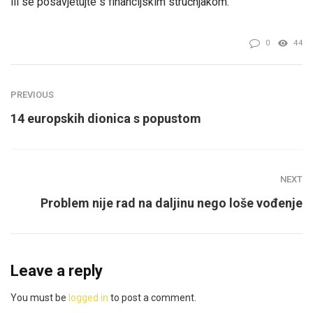
ili se posavjetujte s financijskim stručnjakom.
0
44
PREVIOUS
14 europskih dionica s popustom
NEXT
Problem nije rad na daljinu nego loše vođenje
Leave a reply
You must be
logged in
to post a comment.