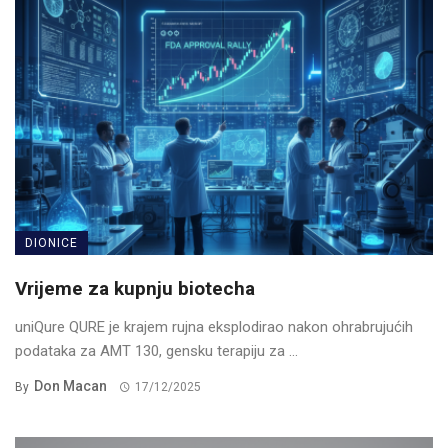
DIONICE
Vrijeme za kupnju biotecha
uniQure QURE je krajem rujna eksplodirao nakon ohrabrujućih
podataka za AMT 130, gensku terapiju za ...
Don Macan
By
17/12/2025