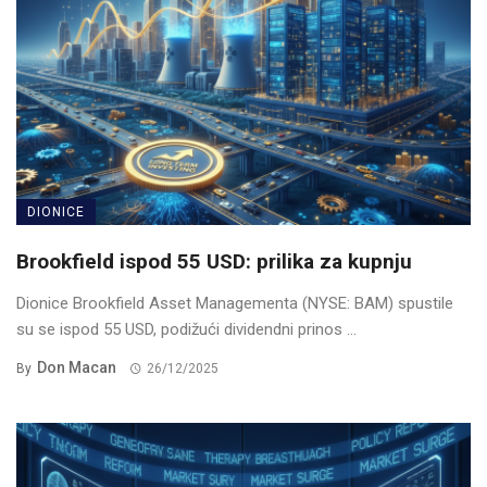
DIONICE
Brookfield ispod 55 USD: prilika za kupnju
Dionice Brookfield Asset Managementa (NYSE: BAM) spustile
su se ispod 55 USD, podižući dividendni prinos ...
Don Macan
By
26/12/2025