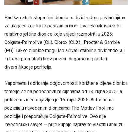
Pad kamatnih stopa čini dionice s dividendom privlačnijima
za ulagače koji traže pasivan prihod. Ovaj članak ističe tri
relativno jeftine dionice koje vrijedi razmotriti u 2025:
Colgate‑Palmolive (CL), Clorox (CLX) i Procter & Gamble
(PG). Takve dionice mogu isplaćivati stabilne dividende, ali
ih treba promatrati kroz prizmu dugoročnog rasta i
diversifikacije portfelja.
Napomena i odricanje odgovornosti: korištene cijene dionica
temelje se na popodnevnim cijenama od 14. rujna 2025., a
priloženi video objavljen je 16. rujna 2025. Autor nema
poziciju u navedenim dionicama; The Motley Fool ima
pozicije i preporučuje Colgate‑Palmolive. Ovo nije
investicijski savjet — prije kupnje napravite vlastitu analizu