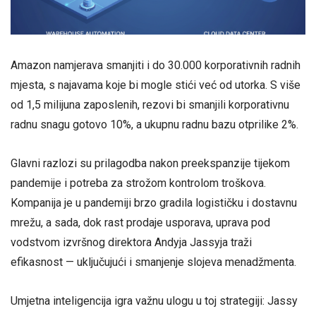
Amazon namjerava smanjiti i do 30.000 korporativnih radnih
mjesta, s najavama koje bi mogle stići već od utorka. S više
od 1,5 milijuna zaposlenih, rezovi bi smanjili korporativnu
radnu snagu gotovo 10%, a ukupnu radnu bazu otprilike 2%.
Glavni razlozi su prilagodba nakon preekspanzije tijekom
pandemije i potreba za strožom kontrolom troškova.
Kompanija je u pandemiji brzo gradila logističku i dostavnu
mrežu, a sada, dok rast prodaje usporava, uprava pod
vodstvom izvršnog direktora Andyja Jassyja traži
efikasnost — uključujući i smanjenje slojeva menadžmenta.
Umjetna inteligencija igra važnu ulogu u toj strategiji: Jassy