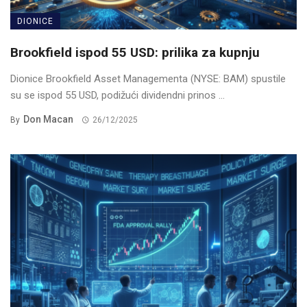
DIONICE
Brookfield ispod 55 USD: prilika za kupnju
Dionice Brookfield Asset Managementa (NYSE: BAM) spustile
su se ispod 55 USD, podižući dividendni prinos ...
Don Macan
By
26/12/2025