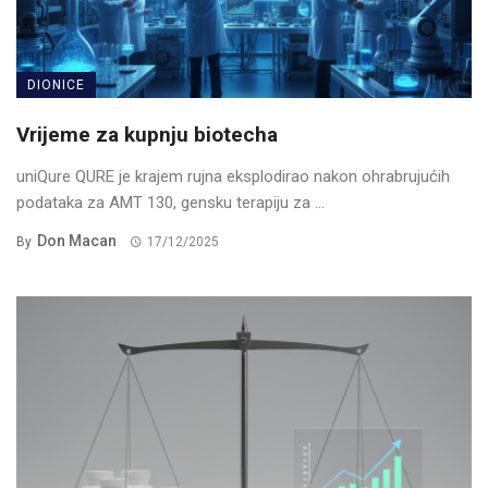
DIONICE
Vrijeme za kupnju biotecha
uniQure QURE je krajem rujna eksplodirao nakon ohrabrujućih
podataka za AMT 130, gensku terapiju za ...
Don Macan
By
17/12/2025