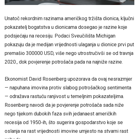
Unatoč rekordnim razinama američkog tržišta dionica, ključni
pokazatelj bogatstva u dionicama dosegao je razine koje
podsjećaju na recesiju. Podaci Sveučilišta Michigan
pokazuju da je medijan vrijednosti ulaganja u dionice prvi put
premašio 300000 USD, više nego utrostručivši se od travnja
2020., dok povjerenje potrošača pada na najniže razine.
Ekonomist David Rosenberg upozorava da ovaj nesrazmjer
— napuhana imovina protiv slabog potrošačkog sentimenta
— odražava rastuću ranjivost u temeljnim pokazateljima.
Rosenberg navodi da je povjerenje potrošača sada niže
nego tijekom dubokih faza svih jedanaest američkih
recesija od 1950‑ih, što sugerira gospodarstvo koje se
oslanja na rast vrijednosti imovine umjesto na stvarni rast