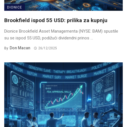
DIONICE
Brookfield ispod 55 USD: prilika za kupnju
Dionice Brookfield Asset Managementa (NYSE: BAM) spustile
su se ispod 55 USD, podižući dividendni prinos ...
Don Macan
By
26/12/2025