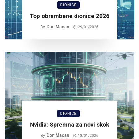
DIONICE
Top obrambene dionice 2026
Don Macan
By
29/01/2026
DIONICE
Nvidia: Spremna za novi skok
Don Macan
By
13/01/2026