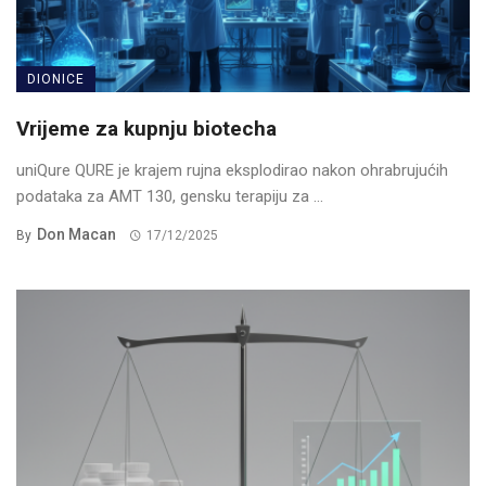
DIONICE
Vrijeme za kupnju biotecha
uniQure QURE je krajem rujna eksplodirao nakon ohrabrujućih
podataka za AMT 130, gensku terapiju za ...
Don Macan
By
17/12/2025