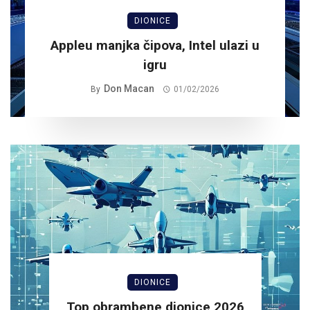
DIONICE
Appleu manjka čipova, Intel ulazi u
igru
Don Macan
By
01/02/2026
DIONICE
Top obrambene dionice 2026