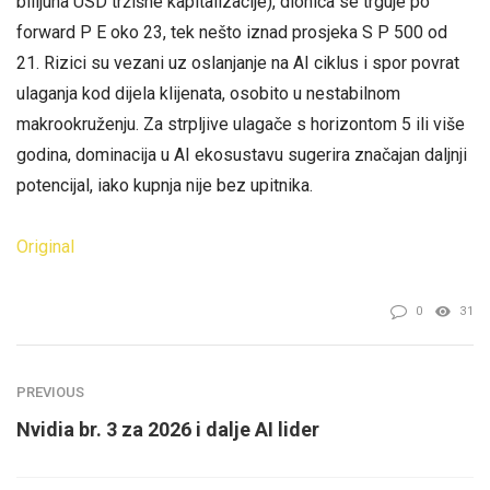
bilijuna USD tržišne kapitalizacije), dionica se trguje po
forward P E oko 23, tek nešto iznad prosjeka S P 500 od
21. Rizici su vezani uz oslanjanje na AI ciklus i spor povrat
ulaganja kod dijela klijenata, osobito u nestabilnom
makrookruženju. Za strpljive ulagače s horizontom 5 ili više
godina, dominacija u AI ekosustavu sugerira značajan daljnji
potencijal, iako kupnja nije bez upitnika.
Original
0
31
PREVIOUS
Nvidia br. 3 za 2026 i dalje AI lider