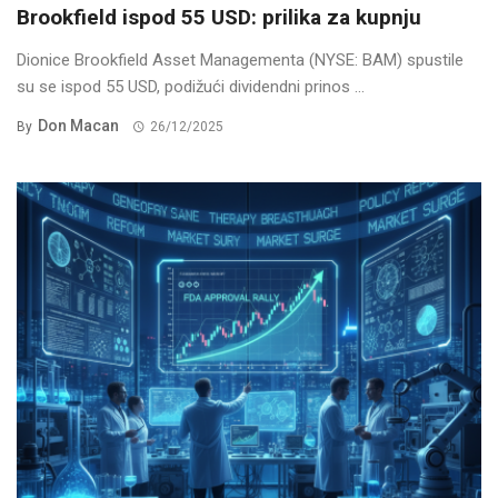
Brookfield ispod 55 USD: prilika za kupnju
Dionice Brookfield Asset Managementa (NYSE: BAM) spustile
su se ispod 55 USD, podižući dividendni prinos ...
Don Macan
By
26/12/2025