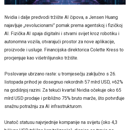
Nvidia i dalje predvodi tržište AI čipova, a Jensen Huang
najavljuje „revolucionarni” pomak prema agentskoj i fizičkoj
AI. Fizička AI spaja digitalni i stvarni svijet kroz robotiku i
autonomna vozila, otvarajući prostor za nove aplikacije,
proizvode i usluge. Financijska direktorica Colette Kress to
procjenjuje kao višetrilijunsko tržište.
Poslovanje ubrzano raste: u tromjesečju zaključno s 26.
listopada prihod je dosegnuo rekordnih 57 mlrd USD, +62%
na godišnjoj razini. Za tekući kvartal Nvidia očekuje oko 65
mlrd USD prodaje i približno 75% bruto marže, što potvrđuje
snažnu potražnju za AI infrastrukturom.
Unatoč statusu najvrjednije kompanije na svijetu (oko 4,3