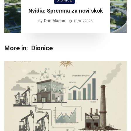
DIONICE
Nvidia: Spremna za novi skok
Don Macan
By
13/01/2026
More in:
Dionice