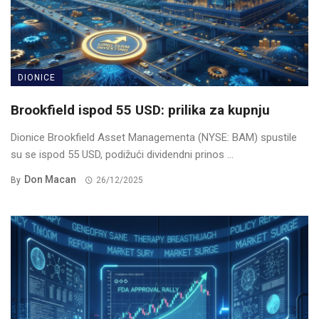
DIONICE
Brookfield ispod 55 USD: prilika za kupnju
Dionice Brookfield Asset Managementa (NYSE: BAM) spustile
su se ispod 55 USD, podižući dividendni prinos ...
Don Macan
By
26/12/2025