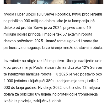
Nvidia i Uber uložili su u Serve Robotics, tvrtku procijenjenu
na približno 900 milijuna dolara, iako je ta kompanija još
daleko od profita. Serve je za 2024. prijavio samo 1,8
milijuna dolara prihoda i imao je tek 57 aktivnih robota
dnevno početkom 2025. Unatoč tome, ugovori i strateška
partnerstva omogućuju brzo širenje mreže dostavnih robota.
Investicije su stigle različitim putem: Uber je naslijedio udio
kroz preuzimanje Postmatesa i danas drži oko 12% Servea
te intenzivno naručuje robote — u 2025. je već postavio oko
1 000 jedinica, uključujući 380 u zadnjem mjesecu, i cilja 2
000 do kraja godine. Nvidia je 2022. uložila oko 12 milijuna
dolara za približno 8% udjela, no proteklog je tromjesečja
izašla iz pozicije, zaključavši dobit.