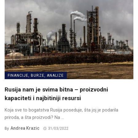
FINANCIJE, BURZE, ANALIZE
Rusija nam je svima bitna – proizvodni
kapaciteti i najbitiniji resursi
Koja sve to bogatstva Rusija poseduje, šta joj je podarila
priroda, a šta proizvodi? Na ...
Andrea Krazic
By
31/03/2022