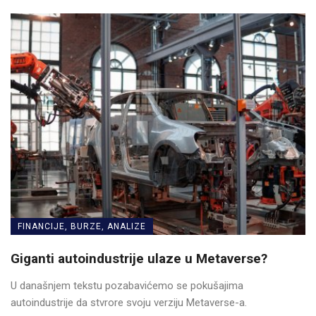
FINANCIJE, BURZE, ANALIZE
Giganti autoindustrije ulaze u Metaverse?
U današnjem tekstu pozabavićemo se pokušajima
autoindustrije da stvrore svoju verziju Metaverse-a.