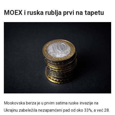
MOEX i ruska rublja prvi na tapetu
Moskovska berza je u prvim satima ruske invazije na
Ukrajinu zabeležila nezapamćeni pad od oko 33%, a već 28.