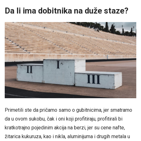
Da li ima dobitnika na duže staze?
Primetili ste da pričamo samo o gubitnicima, jer smatramo
da u ovom sukobu, čak i oni koji profitiraju, profitirali bi
kratkotrajno pojedinim akcija na berzi, jer su cene nafte,
žitarica kukuruza, kao i nikla, aluminijuma i drugih metala u