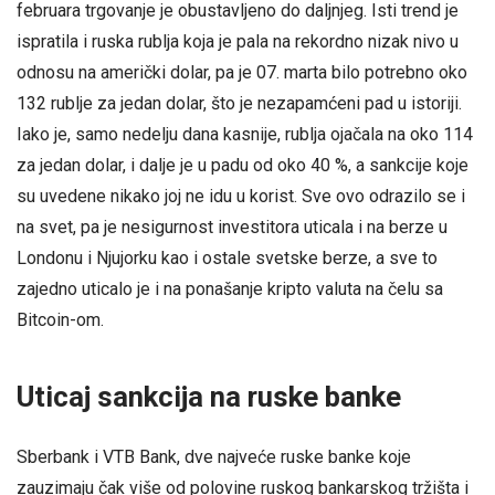
februara trgovanje je obustavljeno do daljnjeg. Isti trend je
ispratila i ruska rublja koja je pala na rekordno nizak nivo u
odnosu na američki dolar, pa je 07. marta bilo potrebno oko
132 rublje za jedan dolar, što je nezapamćeni pad u istoriji.
Iako je, samo nedelju dana kasnije, rublja ojačala na oko 114
za jedan dolar, i dalje je u padu od oko 40 %, a sankcije koje
su uvedene nikako joj ne idu u korist. Sve ovo odrazilo se i
na svet, pa je nesigurnost investitora uticala i na berze u
Londonu i Njujorku kao i ostale svetske berze, a sve to
zajedno uticalo je i na ponašanje kripto valuta na čelu sa
Bitcoin-om.
Uticaj sankcija na ruske banke
Sberbank i VTB Bank, dve najveće ruske banke koje
zauzimaju čak više od polovine ruskog bankarskog tržišta i