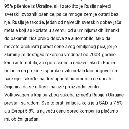
95% pšenice iz Ukrajine, ali i zato što je Rusija najveći
svetski izvoznik pšenice, pa će mnoge zemlje ostati bez
nje. Rusija je takođe, jedan od najvećih svetskih dobavljača
metala koji se koriste u svemu, od aluminijumskih limenki
do bakarnih žica preko delova za automobile, tako da
možete očekivati porast cene svog omiljenog pića, jer je
aluminijum dostigao rekordnu vrednost od 2008. godine,
kao i automobila, ali i poteškoće u nabavci ako bi Rusija
odlučila da prekine isporuke ovih metala kao odgovor na
sankcije. Takođe, na dostupnost automobila će uticati i
činjenica da se u Rusiji nalaze proizvodni centri
Volkswagen-a koji su zbog sukoba između Rusije i Ukrajine
prestali sa radom. Sve to prati inflacija koja je u SAD-u 7.5%,
a u Evropi 5.8%, a najveću cenu pored kompanija plaćamo
mi, obični građani.