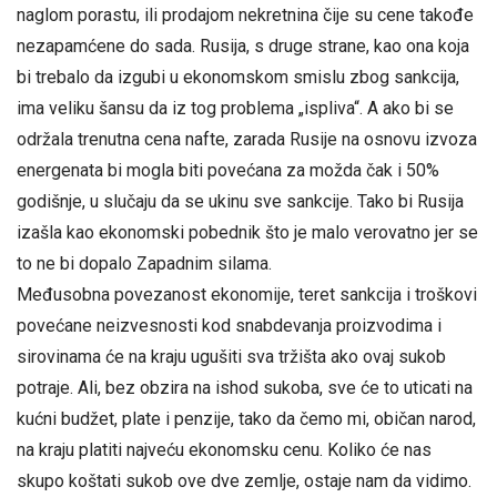
naglom porastu, ili prodajom nekretnina čije su cene takođe
nezapamćene do sada. Rusija, s druge strane, kao ona koja
bi trebalo da izgubi u ekonomskom smislu zbog sankcija,
ima veliku šansu da iz tog problema „ispliva“. A ako bi se
održala trenutna cena nafte, zarada Rusije na osnovu izvoza
energenata bi mogla biti povećana za možda čak i 50%
godišnje, u slučaju da se ukinu sve sankcije. Tako bi Rusija
izašla kao ekonomski pobednik što je malo verovatno jer se
to ne bi dopalo Zapadnim silama.
Međusobna povezanost ekonomije, teret sankcija i troškovi
povećane neizvesnosti kod snabdevanja proizvodima i
sirovinama će na kraju ugušiti sva tržišta ako ovaj sukob
potraje. Ali, bez obzira na ishod sukoba, sve će to uticati na
kućni budžet, plate i penzije, tako da čemo mi, običan narod,
na kraju platiti najveću ekonomsku cenu. Koliko će nas
skupo koštati sukob ove dve zemlje, ostaje nam da vidimo.