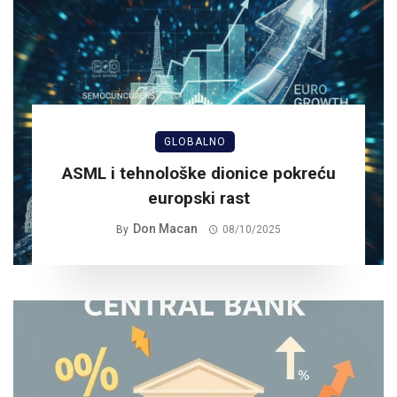
GLOBALNO
ASML i tehnološke dionice pokreću
europski rast
Don Macan
By
08/10/2025