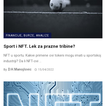
FINANCIJE, BURZE, ANALIZE
Sport i NFT. Lek za prazne tribine?
NFT u sportu. Kakve primene ovi tokeni mogu imati u sportskoj
industriji? Da li NFT-ovi ...
D.H.Manojlovic
By
15/04/2022