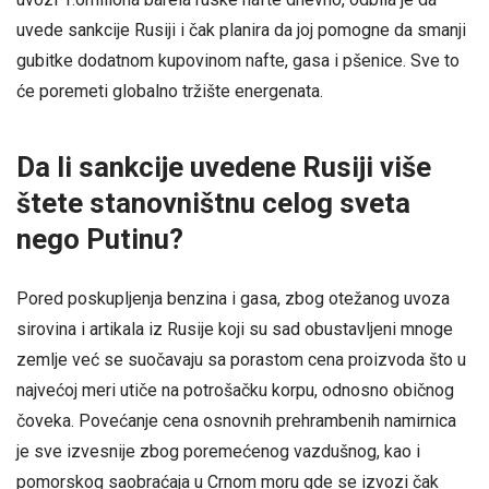
uvede sankcije Rusiji i čak planira da joj pomogne da smanji
gubitke dodatnom kupovinom nafte, gasa i pšenice. Sve to
će poremeti globalno tržište energenata.
Da li sankcije uvedene Rusiji više
štete stanovništnu celog sveta
nego Putinu?
Pored poskupljenja benzina i gasa, zbog otežanog uvoza
sirovina i artikala iz Rusije koji su sad obustavljeni mnoge
zemlje već se suočavaju sa porastom cena proizvoda što u
najvećoj meri utiče na potrošačku korpu, odnosno običnog
čoveka. Povećanje cena osnovnih prehrambenih namirnica
je sve izvesnije zbog poremećenog vazdušnog, kao i
pomorskog saobraćaja u Crnom moru gde se izvozi čak