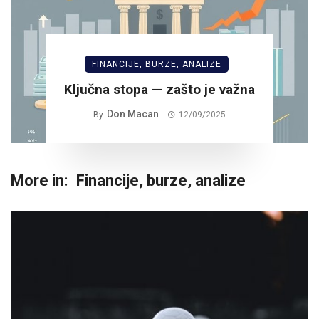
FINANCIJE, BURZE, ANALIZE
Ključna stopa — zašto je važna
Don Macan
By
12/09/2025
More in:
Financije, burze, analize