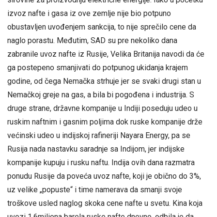
izvoz nafte i gasa iz ove zemlje nije bio potpuno
obustavljen uvođenjem sankcija, to nije sprečilo cene da
naglo porastu. Međutim, SAD su pre nekoliko dana
zabranile uvoz nafte iz Rusije, Velika Britanija navodi da će
ga postepeno smanjivati do potpunog ukidanja krajem
godine, od čega Nemačka strhuje jer se svaki drugi stan u
Nemačkoj greje na gas, a bila bi pogođena i industrija. S
druge strane, državne kompanije u Indiji poseduju udeo u
ruskim naftnim i gasnim poljima dok ruske kompanije drže
većinski udeo u indijskoj rafineriji Nayara Energy, pa se
Rusija nada nastavku saradnje sa Indijom, jer indijske
kompanije kupuju i rusku naftu. Indija ovih dana razmatra
ponudu Rusije da poveća uvoz nafte, koji je obično do 3%,
uz velike „popuste“ i time namerava da smanji svoje
troškove usled naglog skoka cene nafte u svetu. Kina koja
uvozi 1.6miliona barela ruske nafte dnevno, odbila je da