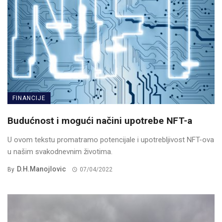
FINANCIJE
Budućnost i mogući načini upotrebe NFT-a
U ovom tekstu promatramo potencijale i upotrebljivost NFT-ova
u našim svakodnevnim životima.
D.H.Manojlovic
By
07/04/2022