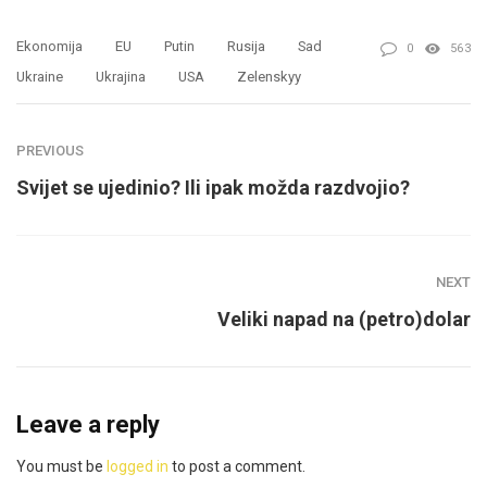
Ekonomija
EU
Putin
Rusija
Sad
0
563
Ukraine
Ukrajina
USA
Zelenskyy
PREVIOUS
Svijet se ujedinio? Ili ipak možda razdvojio?
NEXT
Veliki napad na (petro)dolar
Leave a reply
You must be
logged in
to post a comment.