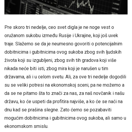
Pre skoro tri nedelje, ceo svet digla je ne noge vest o
oružanom sukobu između Rusije i Ukrajine, koji još uvek
traje. Slažemo se da je neumesno govoriti o potencijalnim
dobitnicima i gubitnicima ovog sukoba zbog svih ljudskih
života koji su izgubljeni, zbog svih tih gradova koji više
nikada neće biti isti, zbog mira koji je narušen u tim
državama, ali i u celom svetu. Ali, za ove tri nedelje dogodili
su se veliki potresi na ekonomskoj sceni, pa ne možemo a
da se ne pitamo šta to znači za nas, za naš novčanik i našu
državu, ko će uspeti da profitira najviše, a ko će se naći na
dnu kad se prašina slegne. Zato ćemo se pozabaviti
mogućim dobitnicima i gubitnicima ovog sukoba, ali samo u
ekonomskom smislu.