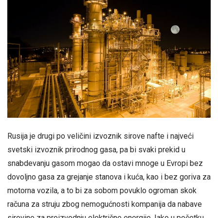
Rusija je drugi po veličini izvoznik sirove nafte i najveći
svetski izvoznik prirodnog gasa, pa bi svaki prekid u
snabdevanju gasom mogao da ostavi mnoge u Evropi bez
dovoljno gasa za grejanje stanova i kuća, kao i bez goriva za
motorna vozila, a to bi za sobom povuklo ogroman skok
računa za struju zbog nemogućnosti kompanija da nabave
sirovine za proizvodnju električne energije. Iako u početku