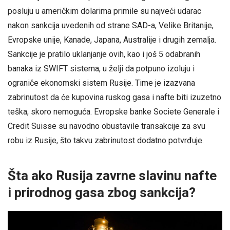
posluju u američkim dolarima primile su najveći udarac
nakon sankcija uvedenih od strane SAD-a, Velike Britanije,
Evropske unije, Kanade, Japana, Australije i drugih zemalja.
Sankcije je pratilo uklanjanje ovih, kao i još 5 odabranih
banaka iz SWIFT sistema, u želji da potpuno izoluju i
ograniče ekonomski sistem Rusije. Time je izazvana
zabrinutost da će kupovina ruskog gasa i nafte biti izuzetno
teška, skoro nemoguća. Evropske banke Societe Generale i
Credit Suisse su navodno obustavile transakcije za svu
robu iz Rusije, što takvu zabrinutost dodatno potvrđuje.
Šta ako Rusija zavrne slavinu nafte
i prirodnog gasa zbog sankcija?