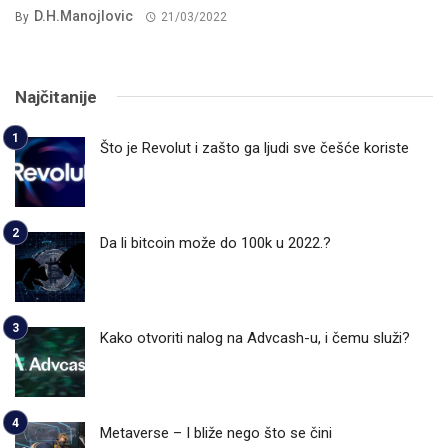
D.H.Manojlovic
By
21/03/2022
Najčitanije
Što je Revolut i zašto ga ljudi sve češće koriste
Da li bitcoin može do 100k u 2022.?
Kako otvoriti nalog na Advcash-u, i čemu služi?
Metaverse – I bliže nego što se čini