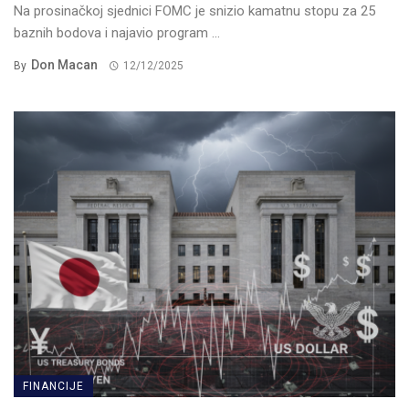
Na prosinačkoj sjednici FOMC je snizio kamatnu stopu za 25
baznih bodova i najavio program ...
Don Macan
By
12/12/2025
FINANCIJE