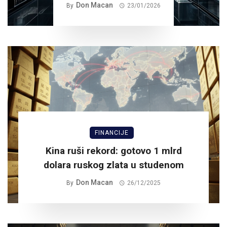
Don Macan
By
23/01/2026
FINANCIJE
Kina ruši rekord: gotovo 1 mlrd
dolara ruskog zlata u studenom
Don Macan
By
26/12/2025