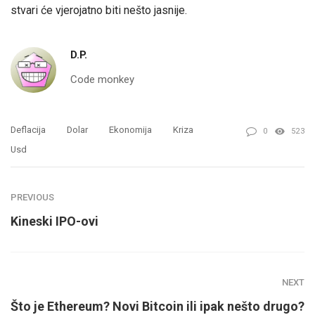
stvari će vjerojatno biti nešto jasnije.
D.P.
Code monkey
Deflacija
Dolar
Ekonomija
Kriza
0
523
Usd
PREVIOUS
Kineski IPO-ovi
NEXT
Što je Ethereum? Novi Bitcoin ili ipak nešto drugo?