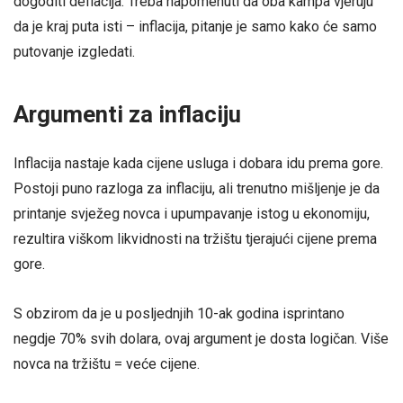
dogoditi deflacija. Treba napomenuti da oba kampa vjeruju
da je kraj puta isti – inflacija, pitanje je samo kako će samo
putovanje izgledati.
Argumenti za inflaciju
Inflacija nastaje kada cijene usluga i dobara idu prema gore.
Postoji puno razloga za inflaciju, ali trenutno mišljenje je da
printanje svježeg novca i upumpavanje istog u ekonomiju,
rezultira viškom likvidnosti na tržištu tjerajući cijene prema
gore.
S obzirom da je u posljednjih 10-ak godina isprintano
negdje 70% svih dolara, ovaj argument je dosta logičan. Više
novca na tržištu = veće cijene.