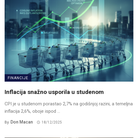
FINANCIJE
Inflacija snažno usporila u studenom
CPI je u studenom porastao 2,7% na godišnjoj razini, a temeljna
inflacija 2,6%, oboje ispod ...
Don Macan
By
18/12/2025