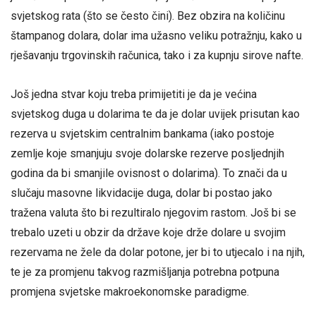
svjetskog rata (što se često čini). Bez obzira na količinu
štampanog dolara, dolar ima užasno veliku potražnju, kako u
rješavanju trgovinskih računica, tako i za kupnju sirove nafte.
Još jedna stvar koju treba primijetiti je da je većina
svjetskog duga u dolarima te da je dolar uvijek prisutan kao
rezerva u svjetskim centralnim bankama (iako postoje
zemlje koje smanjuju svoje dolarske rezerve posljednjih
godina da bi smanjile ovisnost o dolarima). To znači da u
slučaju masovne likvidacije duga, dolar bi postao jako
tražena valuta što bi rezultiralo njegovim rastom. Još bi se
trebalo uzeti u obzir da države koje drže dolare u svojim
rezervama ne žele da dolar potone, jer bi to utjecalo i na njih,
te je za promjenu takvog razmišljanja potrebna potpuna
promjena svjetske makroekonomske paradigme.