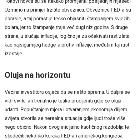
Tokovi novca su se itekako promijenili posljednjih mjeseci.
Uzmimo na primjer tržište obveznica. Obveznice FED-a su
porasle, a taj porast je teško objasniti štampanjem svježih
dolara, jer to štampanje traje već dugi niz godina. S druge
strane, u slučaju inflacije, logično je za očekivati rast zlata
kao najsigurnijeg hedge-a protiv inflacije, međutim taj rast
izostaje.
Oluja na horizontu
Većina investitora osjeća da se nešto sprema. U daljini se
vidi sivilo, ali trenutno je teško procijeniti gdje će oluja
udariti. Popuštanjem mjera i otvaranjem ekonomija diljem
svijeta stvorila se nerealna situacija gdje ljudi troše više
nego obično. Nakon ovog inicijalno kaotičnog razdoblja te
sljedećih nekoliko koraka FED-a i američkog kongresa