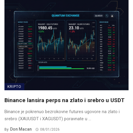
KRIPTO
Binance lansira perps na zlato i srebro u USDT
Binance je pokrenuo bezrokovne futures ugovore na zlato i
srebro (XAUUSDT i XAGUSDT) poravnate u ...
Don Macan
By
08/01/2026