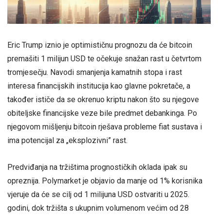
Eric Trump iznio je optimističnu prognozu da će bitcoin
premašiti 1 milijun USD te očekuje snažan rast u četvrtom
tromjesečju. Navodi smanjenja kamatnih stopa i rast
interesa financijskih institucija kao glavne pokretače, a
također ističe da se okrenuo kriptu nakon što su njegove
obiteljske financijske veze bile predmet debankinga. Po
njegovom mišljenju bitcoin rješava probleme fiat sustava i
ima potencijal za „eksplozivni” rast.
Predviđanja na tržištima prognostičkih oklada ipak su
opreznija. Polymarket je objavio da manje od 1% korisnika
vjeruje da će se cilj od 1 milijuna USD ostvariti u 2025.
godini, dok tržišta s ukupnim volumenom većim od 28