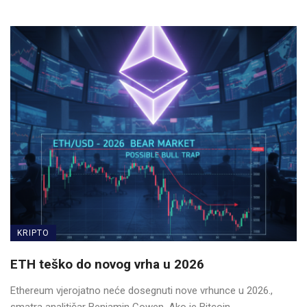
KRIPTO
ETH teško do novog vrha u 2026
Ethereum vjerojatno neće dosegnuti nove vrhunce u 2026.,
smatra analitičar Benjamin Cowen. Ako je Bitcoin ...