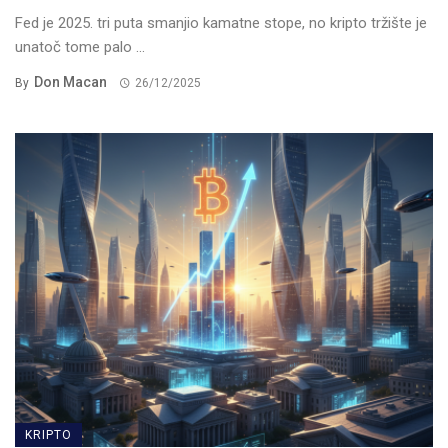
Fed je 2025. tri puta smanjio kamatne stope, no kripto tržište je
unatoč tome palo ...
Don Macan
By
26/12/2025
KRIPTO