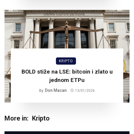
KRIPTO
BOLD stiže na LSE: bitcoin i zlato u
jednom ETPu
Don Macan
By
13/01/2026
More in:
Kripto