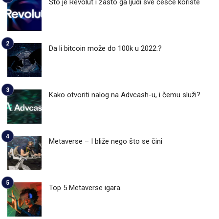
Što je Revolut i zašto ga ljudi sve češće koriste
Da li bitcoin može do 100k u 2022.?
Kako otvoriti nalog na Advcash-u, i čemu služi?
Metaverse – I bliže nego što se čini
Top 5 Metaverse igara.