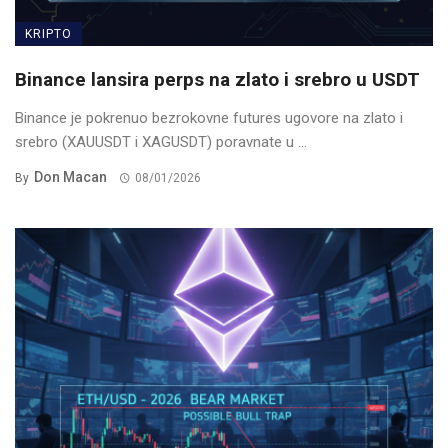
KRIPTO
Binance lansira perps na zlato i srebro u USDT
Binance je pokrenuo bezrokovne futures ugovore na zlato i
srebro (XAUUSDT i XAGUSDT) poravnate u ...
Don Macan
By
08/01/2026