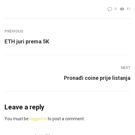
0
41
PREVIOUS
ETH juri prema 5K
NEXT
Pronađi coine prije listanja
Leave a reply
You must be
logged in
to post a comment.