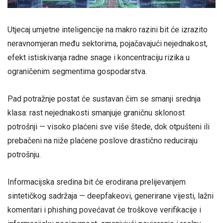
Utjecaj umjetne inteligencije na makro razini bit će izrazito
neravnomjeran među sektorima, pojačavajući nejednakost,
efekt istiskivanja radne snage i koncentraciju rizika u
ograničenim segmentima gospodarstva.
Pad potražnje postat će sustavan čim se smanji srednja
klasa: rast nejednakosti smanjuje graničnu sklonost
potrošnji — visoko plaćeni sve više štede, dok otpušteni ili
prebačeni na niže plaćene poslove drastično reduciraju
potrošnju.
Informacijska sredina bit će erodirana prelijevanjem
sintetičkog sadržaja — deepfakeovi, generirane vijesti, lažni
komentari i phishing povećavat će troškove verifikacije i