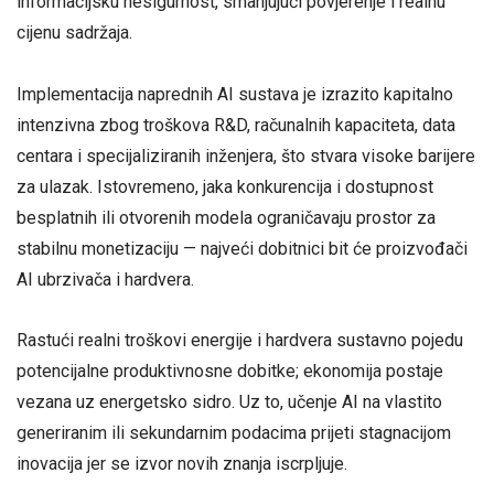
informacijsku nesigurnost, smanjujući povjerenje i realnu
cijenu sadržaja.
Implementacija naprednih AI sustava je izrazito kapitalno
intenzivna zbog troškova R&D, računalnih kapaciteta, data
centara i specijaliziranih inženjera, što stvara visoke barijere
za ulazak. Istovremeno, jaka konkurencija i dostupnost
besplatnih ili otvorenih modela ograničavaju prostor za
stabilnu monetizaciju — najveći dobitnici bit će proizvođači
AI ubrzivača i hardvera.
Rastući realni troškovi energije i hardvera sustavno pojedu
potencijalne produktivnosne dobitke; ekonomija postaje
vezana uz energetsko sidro. Uz to, učenje AI na vlastito
generiranim ili sekundarnim podacima prijeti stagnacijom
inovacija jer se izvor novih znanja iscrpljuje.