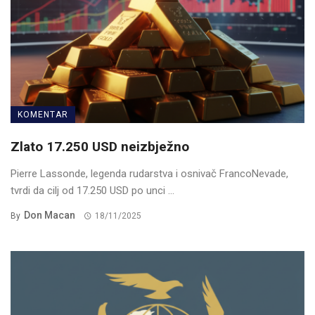
KOMENTAR
Zlato 17.250 USD neizbježno
Pierre Lassonde, legenda rudarstva i osnivač FrancoNevade,
tvrdi da cilj od 17.250 USD po unci ...
Don Macan
By
18/11/2025