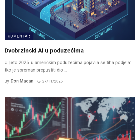
KOMENTAR
Dvobrzinski AI u poduzećima
U ljeto 2025. u američkim poduzećima pojavila se tiha podjela:
tko je spreman prepustiti dio ...
Don Macan
By
27/11/2025