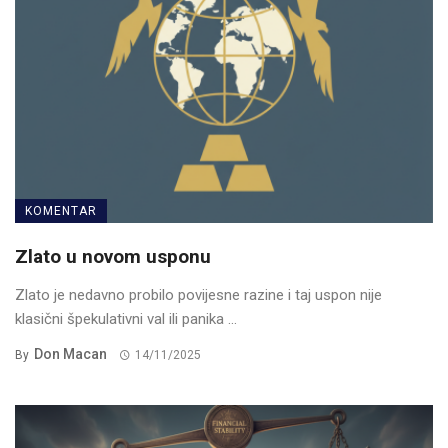
KOMENTAR
Zlato u novom usponu
Zlato je nedavno probilo povijesne razine i taj uspon nije
klasični špekulativni val ili panika ...
Don Macan
By
14/11/2025