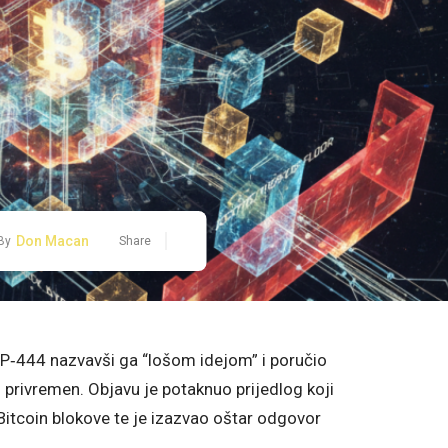
Don Macan
By
Share
IP‑444 nazvavši ga “lošom idejom” i poručio
i privremen. Objavu je potaknuo prijedlog koji
 Bitcoin blokove te je izazvao oštar odgovor