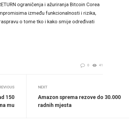
RETURN ograničenja i ažuriranja Bitcoin Corea
kompromisima između funkcionalnosti i rizika,
u raspravu o tome tko i kako smije određivati
0
41
REVIOUS
NEXT
ad 150
Amazon sprema rezove do 30.000
una mu
radnih mjesta