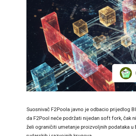
Suosnivač F2Poola javno je odbacio prijedlog B
da F2Pool neće podržati nijedan soft fork, čak n
želi ograničiti umetanje proizvoljnih podataka u
rudarskih i razvojnih krugova.