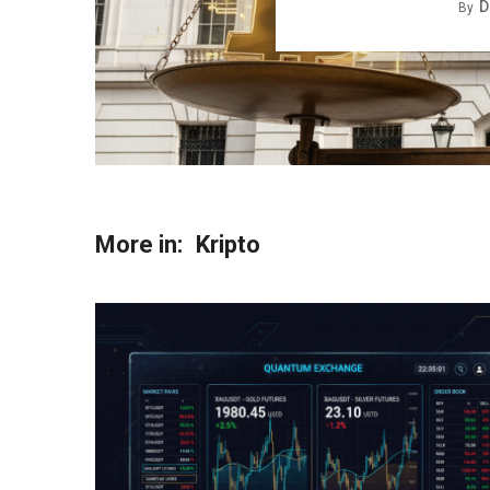
D
By
More in:
Kripto