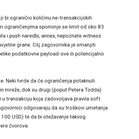
i bi ograničio količinu ne‑transakcijskih
 ograničenjima spominje se limit od oko 83
tputa i push naredbi, annex, nepoznate witness
jetne grane. Cilj zagovornika je smanjiti
like podatkovne payload‑ove ili potencijalno
me. Neki tvrde da će ograničenja potaknuti
coin mreže, dok su drugi (poput Petera Todda)
 u transakciju koja zadovoljava pravila soft
 Zagovornici odgovaraju da su troškovi umetanja
d 100 USD) te da bi otežavanje takvog
tere čvorova.