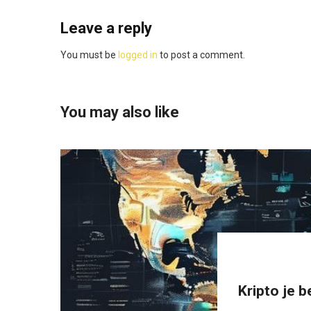
Leave a reply
You must be
logged in
to post a comment.
You may also like
Kripto je b