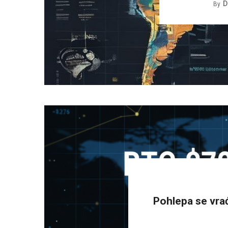
D
By
Pohlepa se vra