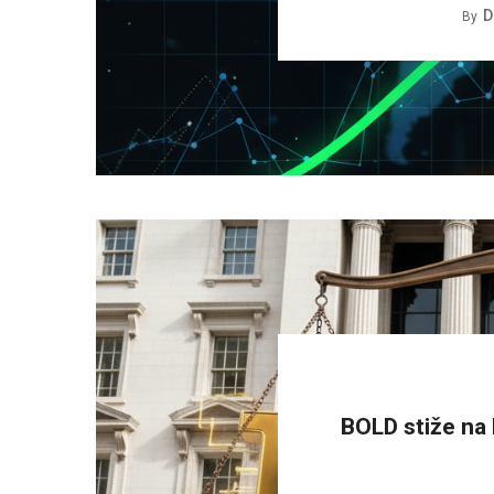
D
By
BOLD stiže na 