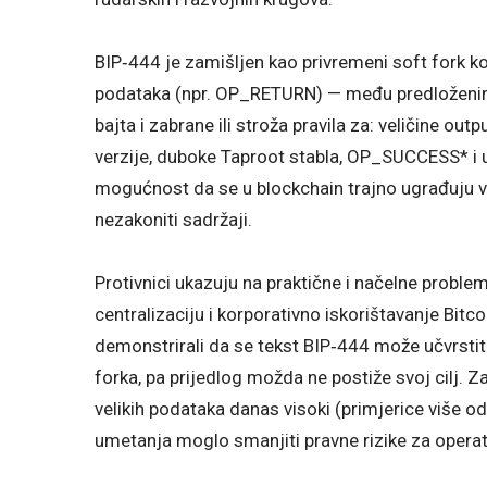
BIP‑444 je zamišljen kao privremeni soft fork koj
podataka (npr. OP_RETURN) — među predloženim
bajta i zabrane ili stroža pravila za: veličine ou
verzije, duboke Taproot stabla, OP_SUCCESS* i uv
mogućnost da se u blockchain trajno ugrađuju ve
nezakoniti sadržaji.
Protivnici ukazuju na praktične i načelne proble
centralizaciju i korporativno iskorištavanje Bit
demonstrirali da se tekst BIP‑444 može učvrstiti
forka, pa prijedlog možda ne postiže svoj cilj.
velikih podataka danas visoki (primjerice više o
umetanja moglo smanjiti pravne rizike za opera