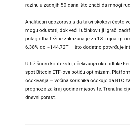
razinu u zadnjih 50 dana, što znači da mnogi rud
Analitičari upozoravaju da takvi skokovi često vo
mogu odustati, dok veći i učinkovitiji igrači zadr
prilagodba težine zakazana je za 18. rujna i proc
6,38% do ~144,72T — što dodatno potvrđuje inte
U tržišnom kontekstu, očekivanja oko odluke Feder
spot Bitcoin ETF-ove potiču optimizam. Platfor
očekivanja — većina korisnika očekuje da BTC za
prognoze za kraj godine mješovite. Trenutna cije
dnevni porast.