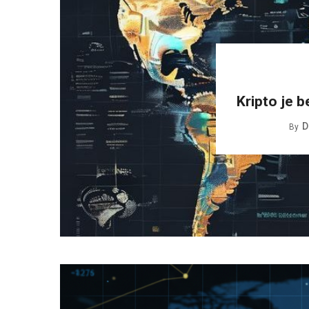
Kripto je b
D
By