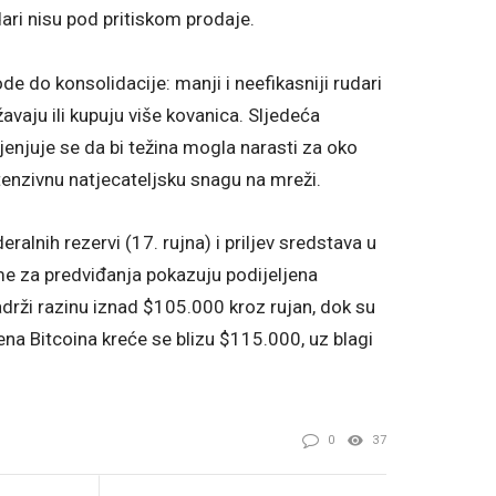
ari nisu pod pritiskom prodaje.
de do konsolidacije: manji i neefikasniji rudari
žavaju ili kupuju više kovanica. Sljedeća
jenjuje se da bi težina mogla narasti za oko
nzivnu natjecateljsku snagu na mreži.
alnih rezervi (17. rujna) i priljev sredstava u
me za predviđanja pokazuju podijeljena
drži razinu iznad $105.000 kroz rujan, dok su
na Bitcoina kreće se blizu $115.000, uz blagi
0
37