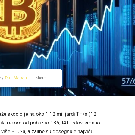
Don Macan
By
Share
že skočio je na oko 1,12 milijardi TH/s (12.
ježila rekord od približno 136,04T. Istovremeno
 više BTC-a, a zalihe su dosegnule najvišu