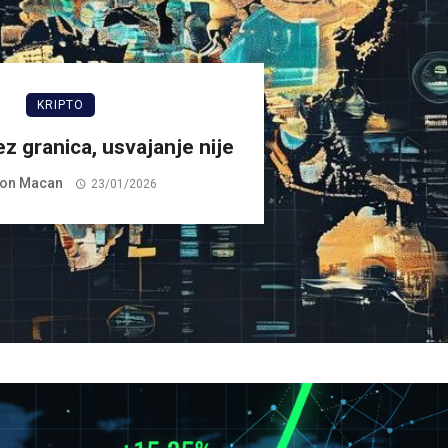
KRIPTO
ez granica, usvajanje nije
on Macan
23/01/2026