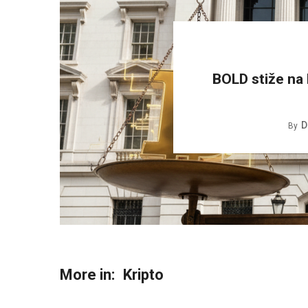
BOLD stiže na 
D
By
More in:
Kripto