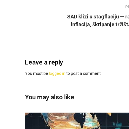
P
SAD klizi u stagflaciju — 
inflacija, škripanje tržiš
Leave a reply
You must be
logged in
to post a comment.
You may also like