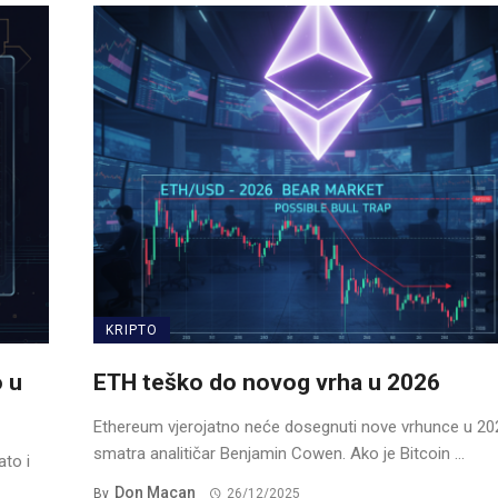
KRIPTO
o u
ETH teško do novog vrha u 2026
Ethereum vjerojatno neće dosegnuti nove vrhunce u 202
smatra analitičar Benjamin Cowen. Ako je Bitcoin ...
to i
Don Macan
By
26/12/2025