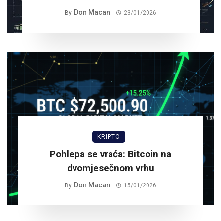
Don Macan
By
23/01/2026
KRIPTO
Pohlepa se vraća: Bitcoin na
dvomjesečnom vrhu
Don Macan
By
15/01/2026