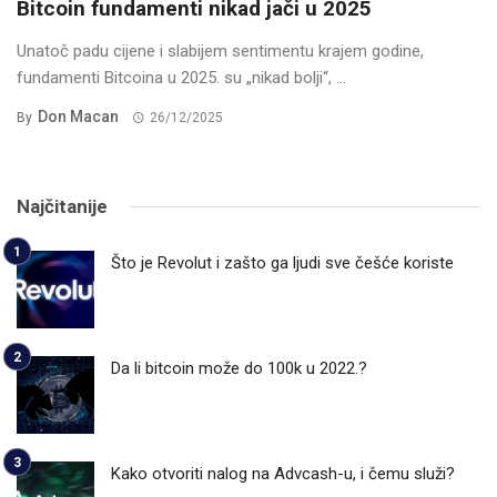
Bitcoin fundamenti nikad jači u 2025
Unatoč padu cijene i slabijem sentimentu krajem godine,
fundamenti Bitcoina u 2025. su „nikad bolji“, ...
Don Macan
By
26/12/2025
Najčitanije
Što je Revolut i zašto ga ljudi sve češće koriste
Da li bitcoin može do 100k u 2022.?
Kako otvoriti nalog na Advcash-u, i čemu služi?