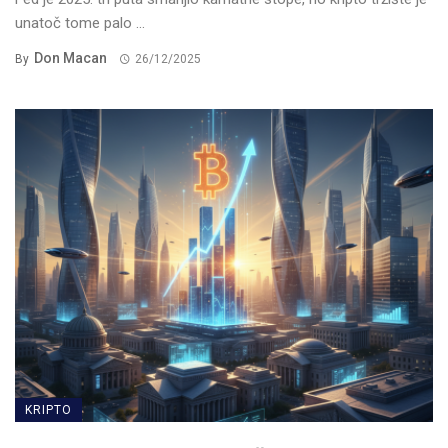
unatoč tome palo ...
Don Macan
By
26/12/2025
KRIPTO