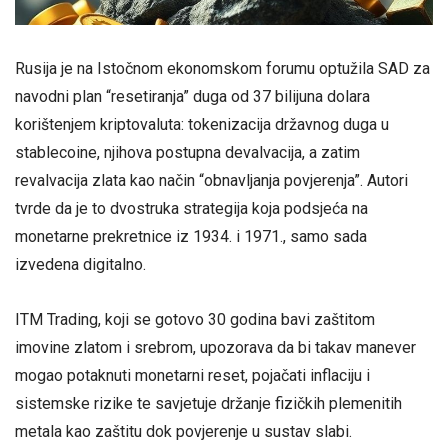
Rusija je na Istočnom ekonomskom forumu optužila SAD za
navodni plan “resetiranja” duga od 37 bilijuna dolara
korištenjem kriptovaluta: tokenizacija državnog duga u
stablecoine, njihova postupna devalvacija, a zatim
revalvacija zlata kao način “obnavljanja povjerenja”. Autori
tvrde da je to dvostruka strategija koja podsjeća na
monetarne prekretnice iz 1934. i 1971., samo sada
izvedena digitalno.
ITM Trading, koji se gotovo 30 godina bavi zaštitom
imovine zlatom i srebrom, upozorava da bi takav manever
mogao potaknuti monetarni reset, pojačati inflaciju i
sistemske rizike te savjetuje držanje fizičkih plemenitih
metala kao zaštitu dok povjerenje u sustav slabi.