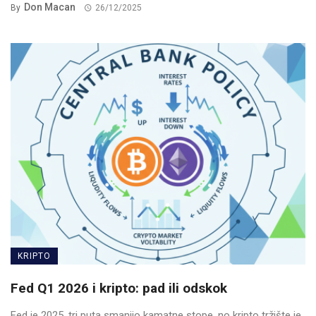
Don Macan
By
26/12/2025
KRIPTO
Fed Q1 2026 i kripto: pad ili odskok
Fed je 2025. tri puta smanjio kamatne stope, no kripto tržište je