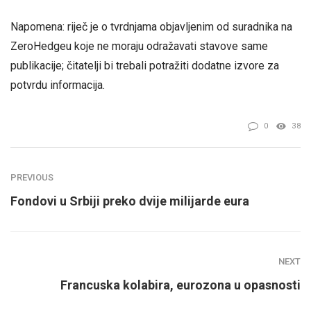
Napomena: riječ je o tvrdnjama objavljenim od suradnika na
ZeroHedgeu koje ne moraju odražavati stavove same
publikacije; čitatelji bi trebali potražiti dodatne izvore za
potvrdu informacija.
0
38
PREVIOUS
Fondovi u Srbiji preko dvije milijarde eura
NEXT
Francuska kolabira, eurozona u opasnosti