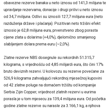
obavezne rezerve banaka u neto iznosu od 141,3 milijuna te
upravljanje rezervama, donacije i drugi prilivi u neto iznosu
od 34,7 milijuna. Odlivi su iznosili 127,7 milijuna eura (neto
razduženja države i plaćanja). Pozitivan neto tržišni efekt
iznosio je 62,8 milijuna eura, prvenstveno zbog porasta
cijene zlata u dolarima (+4,0%), djelomično smanjenog
slabljenjem dolara prema euru (~2,0%).
Zlatne rezerve NBS dosegnule su rekordnih 51.315,7
kilograma, s vrijednošću od 4,85 milijardi eura, što čini 17%
bruto deviznih rezervi. U kolovozu su rezerve povećane za
526,9 kilograma zahvaljujući rekordnoj mjesečnoj kupovini
od 42 zlatne poluge na domaćem tržištu od kompanije
Serbia Zijin Copper; vrijednost zlatnih rezervi u eurima
porasla je u tom mjesecu za 139,4 milijuna eura. Od početka
godine zlatne rezerve su narasle za 3.166,1 kg, a njihova