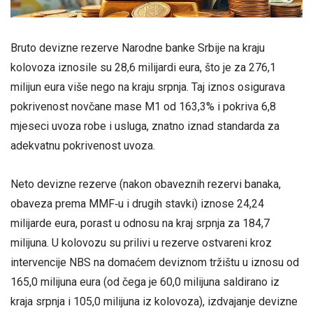
Bruto devizne rezerve Narodne banke Srbije na kraju
kolovoza iznosile su 28,6 milijardi eura, što je za 276,1
milijun eura više nego na kraju srpnja. Taj iznos osigurava
pokrivenost novčane mase M1 od 163,3% i pokriva 6,8
mjeseci uvoza robe i usluga, znatno iznad standarda za
adekvatnu pokrivenost uvoza.
Neto devizne rezerve (nakon obaveznih rezervi banaka,
obaveza prema MMF‑u i drugih stavki) iznose 24,24
milijarde eura, porast u odnosu na kraj srpnja za 184,7
milijuna. U kolovozu su prilivi u rezerve ostvareni kroz
intervencije NBS na domaćem deviznom tržištu u iznosu od
165,0 milijuna eura (od čega je 60,0 milijuna saldirano iz
kraja srpnja i 105,0 milijuna iz kolovoza), izdvajanje devizne