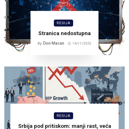
REGIJA
Stranica nedostupna
Don Macan
By
14/11/2025
REGIJA
Srbija pod pritiskom: manji rast, veća