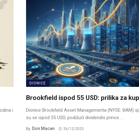
DIONICE
Brookfield ispod 55 USD: prilika za ku
odina i
Dionice Brookfield Asset Managementa (NYSE: BAM) sp
su se ispod 55 USD, podižući dividendni prinos ...
Don Macan
By
26/12/2025