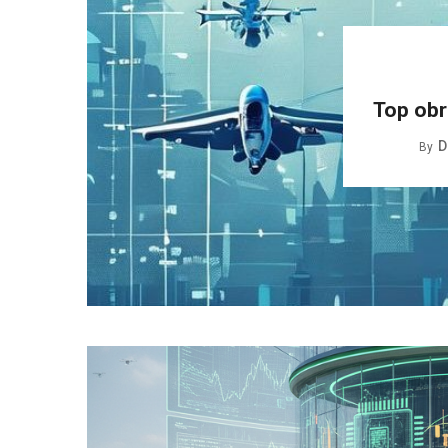
Top obr
D
By