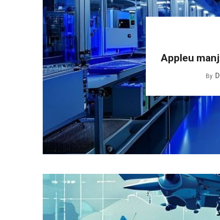
Appleu manjka
D
By