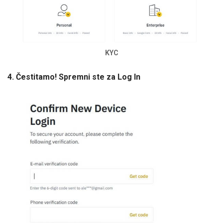
KYC
4. Čestitamo! Spremni ste za Log In