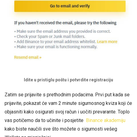
Idite u pristiglu poštu i potvrdite registraciju
Zatim se prijavite s prethodnim podacima. Prvi put kada se
prijavite, pokazat će vam 2 minute sigurnosnog kviza koji će
objasniti kako osigurati svoj račun i uočiti prevarante. Toplo
vas potičemo da to učinite i posjetite
Binance akademiju
kako biste naučili sve što možete o sigurnosti vešeg