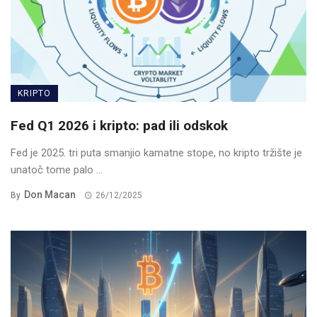
KRIPTO
Fed Q1 2026 i kripto: pad ili odskok
Fed je 2025. tri puta smanjio kamatne stope, no kripto tržište je
unatoč tome palo ...
Don Macan
By
26/12/2025