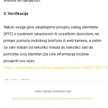
Walleta
na mjenjačnici.
3. Verifikacija
Nakon svega gore savjetujemo provjeru vašeg identiteta
(KYC) s osobnom iskaznicom ili vozačkom dozvolom, na
primjer, pomoću mobilnog telefona ili web kamere, a zatim
će vam trebati od nekoliko minuta do nekoliko sati da
potvrdite svoj identitet (za više informacija možete
provjeriti ovu vezu
https://www.binance.com/en/support/articles/36002728711