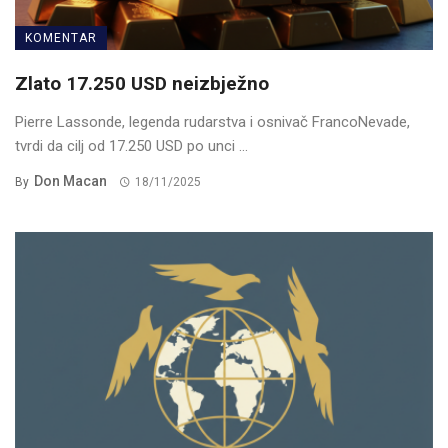
KOMENTAR
Zlato 17.250 USD neizbježno
Pierre Lassonde, legenda rudarstva i osnivač FrancoNevade,
tvrdi da cilj od 17.250 USD po unci ...
Don Macan
By
18/11/2025