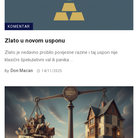
KOMENTAR
Zlato u novom usponu
Zlato je nedavno probilo povijesne razine i taj uspon nije
klasični špekulativni val ili panika ...
Don Macan
By
14/11/2025