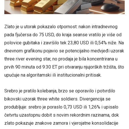
Zlato je u utorak pokazalo otpornost: nakon intradnevnog
pada fjučersa do 75 USD, do kraja seanse vratilo je više od
polovice gubitaka i završilo tek 23,80 USD ili 0,54% niže. Na
dnevnom grafikonu pojavio se potencijalno medvjeđi uzorak
three river evening star, no prodaja je bila koncentrirana u
prvih 90 minuta od 9:30 ET pri otvaranju njujorških tržišta, što
upućuje na algoritamski ili institucionalni pritisak.
Srebro je pratilo kolebanja, brzo se oporavilo i potvrdilo
bikovski uzorak three white soldiers. Divergencija se
produbljuje: srebro je poraslo 0,73 USD ili 1,26% i upisalo
četvrtu uzastopnu dobit s novim rekordnim razinama, dok
zlato pokazuje znakove zamora i vjerojatne konsolidacije