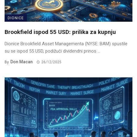
DIONICE
Brookfield ispod 55 USD: prilika za kupnju
Dionice Brookfield Asset Managementa (NYSE: BAM) spustile
su se ispod 55 USD, podižući dividendni prinos ...
Don Macan
By
26/12/2025