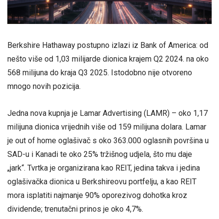
Berkshire Hathaway postupno izlazi iz Bank of America: od
nešto više od 1,03 milijarde dionica krajem Q2 2024. na oko
568 milijuna do kraja Q3 2025. Istodobno nije otvoreno
mnogo novih pozicija.
Jedna nova kupnja je Lamar Advertising (LAMR) – oko 1,17
milijuna dionica vrijednih više od 159 milijuna dolara. Lamar
je out of home oglašivač s oko 363.000 oglasnih površina u
SAD-u i Kanadi te oko 25% tržišnog udjela, što mu daje
„jark“. Tvrtka je organizirana kao REIT, jedina takva i jedina
oglašivačka dionica u Berkshireovu portfelju, a kao REIT
mora isplatiti najmanje 90% oporezivog dohotka kroz
dividende; trenutačni prinos je oko 4,7%.