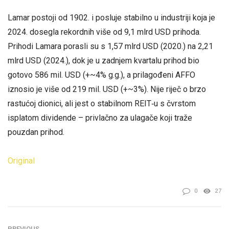
Lamar postoji od 1902. i posluje stabilno u industriji koja je
2024. dosegla rekordnih više od 9,1 mlrd USD prihoda.
Prihodi Lamara porasli su s 1,57 mlrd USD (2020.) na 2,21
mlrd USD (2024.), dok je u zadnjem kvartalu prihod bio
gotovo 586 mil. USD (+~4% g.g.), a prilagođeni AFFO
iznosio je više od 219 mil. USD (+~3%). Nije riječ o brzo
rastućoj dionici, ali jest o stabilnom REIT‑u s čvrstom
isplatom dividende – privlačno za ulagače koji traže
pouzdan prihod.
Original
0
27
PREVIOUS