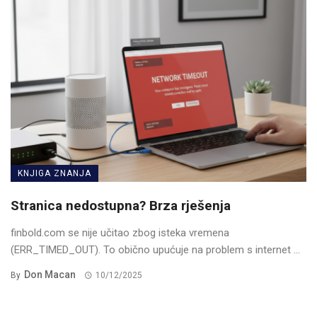
KNJIGA ZNANJA
Stranica nedostupna? Brza rješenja
finbold.com se nije učitao zbog isteka vremena
(ERR_TIMED_OUT). To obično upućuje na problem s internet ...
Don Macan
By
10/12/2025