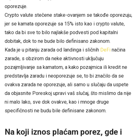
oporezuje.
Crypto valute stečene stake-ovanjem se takođe oporezuju,
jer se kamata oporezuje sa 15% isto kao i crypto valute,
tako da bi sve to bilo najlakše podvesti pod kapitalni
dobitak, dok to ne bude bilo definisano zakonom.
Kada je u pitanju zarada od landinga i sličnih
DeFi
načina
zarade, s obzirom da neke aktivnosti uključuju
pozajmljivanje sa kamatom, a kako pozajmica ili kredit ne
predstavlja zaradu i neoporezuje se, to bi značilo da se
ovakva zarada ne oporezuje, ali samo u slučaju da uspete
da objasnite Poreskoj upravi vaš slučaj, što mislimo da nije
ni malo lako, sve dok ovakve, kao i mnoge druge
specifičnosti ne budu bile definisane zakonom.
Na koji iznos plaćam porez, gde i