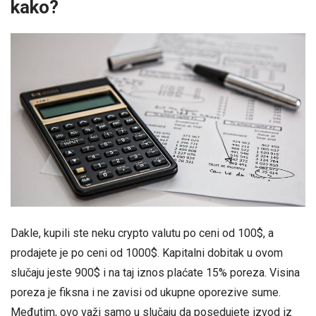
kako?
Dakle, kupili ste neku crypto valutu po ceni od 100$, a
prodajete je po ceni od 1000$. Kapitalni dobitak u ovom
slučaju jeste 900$ i na taj iznos plaćate 15% poreza. Visina
poreza je fiksna i ne zavisi od ukupne oporezive sume.
Međutim, ovo važi samo u slučaju da posedujete izvod iz