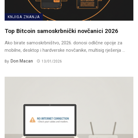
KNJIGA ZNANJA
Top Bitcoin samoskrbnički novčanici 2026
Ako birate samoskrbništvo, 2026. donosi odlične opcije za
mobilne, desktop i hardverske novčanike, multisig rješenja ...
Don Macan
By
13/01/2026