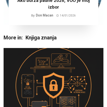
Ako burza padne 2026, VOO je moj
izbor
Don Macan
By
14/01/2026
More in:
Knjiga znanja