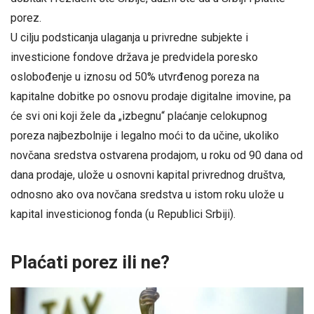
porez.
U cilju podsticanja ulaganja u privredne subjekte i
investicione fondove država je predvidela poresko
oslobođenje u iznosu od 50% utvrđenog poreza na
kapitalne dobitke po osnovu prodaje digitalne imovine, pa
će svi oni koji žele da „izbegnu“ plaćanje celokupnog
poreza najbezbolnije i legalno moći to da učine, ukoliko
novčana sredstva ostvarena prodajom, u roku od 90 dana od
dana prodaje, ulože u osnovni kapital privrednog društva,
odnosno ako ova novčana sredstva u istom roku ulože u
kapital investicionog fonda (u Republici Srbiji).
Plaćati porez ili ne?