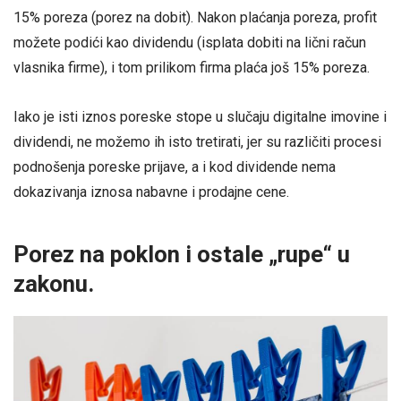
15% poreza (porez na dobit). Nakon plaćanja poreza, profit
možete podići kao dividendu (isplata dobiti na lični račun
vlasnika firme), i tom prilikom firma plaća još 15% poreza.
Iako je isti iznos poreske stope u slučaju digitalne imovine i
dividendi, ne možemo ih isto tretirati, jer su različiti procesi
podnošenja poreske prijave, a i kod dividende nema
dokazivanja iznosa nabavne i prodajne cene.
Porez na poklon i ostale „rupe“ u
zakonu.