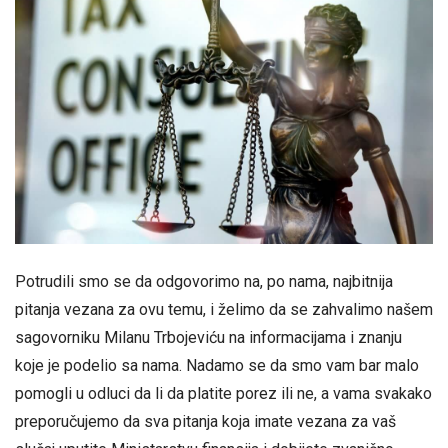
Potrudili smo se da odgovorimo na, po nama, najbitnija
pitanja vezana za ovu temu, i želimo da se zahvalimo našem
sagovorniku Milanu Trbojeviću na informacijama i znanju
koje je podelio sa nama. Nadamo se da smo vam bar malo
pomogli u odluci da li da platite porez ili ne, a vama svakako
preporučujemo da sva pitanja koja imate vezana za vaš