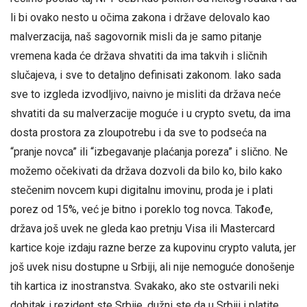
li bi ovako nesto u očima zakona i države delovalo kao
malverzacija, naš sagovornik misli da je samo pitanje
vremena kada će država shvatiti da ima takvih i sličnih
slučajeva, i sve to detaljno definisati zakonom. Iako sada
sve to izgleda izvodljivo, naivno je misliti da država neće
shvatiti da su malverzacije moguće i u crypto svetu, da ima
dosta prostora za zloupotrebu i da sve to podseća na
“pranje novca” ili “izbegavanje plaćanja poreza” i slično. Ne
možemo očekivati da država dozvoli da bilo ko, bilo kako
stečenim novcem kupi digitalnu imovinu, proda je i plati
porez od 15%, već je bitno i poreklo tog novca. Takođe,
država još uvek ne gleda kao pretnju Visa ili Mastercard
kartice koje izdaju razne berze za kupovinu crypto valuta, jer
još uvek nisu dostupne u Srbiji, ali nije nemoguće donošenje
tih kartica iz inostranstva. Svakako, ako ste ostvarili neki
dobitak i rezident ste Srbije, dužni ste da u Srbiji i platite