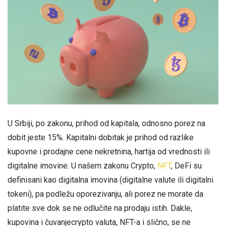
U Srbiji, po zakonu, prihod od kapitala, odnosno porez na
dobit jeste 15%. Kapitalni dobitak je prihod od razlike
kupovne i prodajne cene nekretnina, hartija od vrednosti ili
digitalne imovine. U našem zakonu Crypto,
NFT
, DeFi su
definisani kao digitalna imovina (digitalne valute ili digitalni
tokeni), pa podležu oporezivanju, ali porez ne morate da
platite sve dok se ne odlučite na prodaju istih. Dakle,
kupovina i čuvanjecrypto valuta, NFT-a i slično, se ne