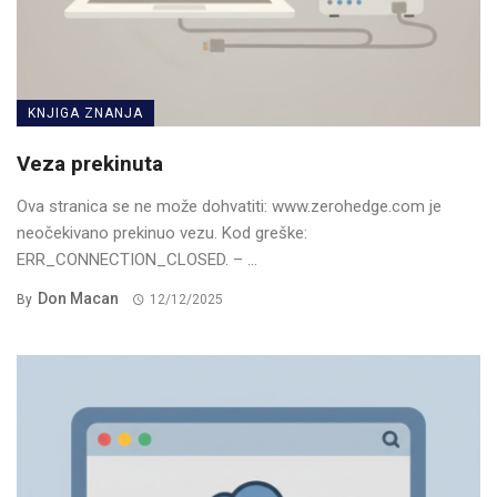
KNJIGA ZNANJA
Veza prekinuta
Ova stranica se ne može dohvatiti: www.zerohedge.com je
neočekivano prekinuo vezu. Kod greške:
ERR_CONNECTION_CLOSED. – ...
Don Macan
By
12/12/2025