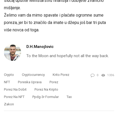
slučaj uputite Ministarstvu finansija i dobijete zvanično
mišljenje.
Želimo vam da mirno spavate i plaćate ogromne sume
poreza, jer bi to značilo da imate u džepu još bar tri puta
više novca od toga.
D.H.Manojlovic
To the Moon and hopefully not all the way back.
Crypto
Cryptocurrency
Krito Porez
0
1336
NFT
Poreska Uprava
Porez
Porez Na Dobit
Porez Na Kripto
Porez Na NFT
Ppdg-3r Formular
Tax
Zakon