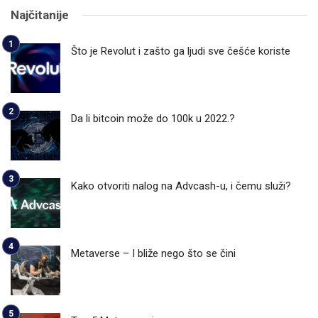
Najčitanije
Što je Revolut i zašto ga ljudi sve češće koriste
Da li bitcoin može do 100k u 2022.?
Kako otvoriti nalog na Advcash-u, i čemu služi?
Metaverse – I bliže nego što se čini