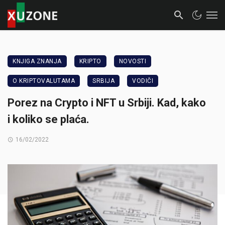
KNJIGA ZNANJA
KRIPTO
NOVOSTI
O KRIPTOVALUTAMA
SRBIJA
VODIČI
Porez na Crypto i NFT u Srbiji. Kad, kako
i koliko se plaća.
16/02/2022