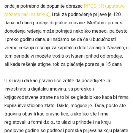
onda je potrebno da popunite obrazac
PPDG-3R (uputstvo
možete naći na link-u)
, i rok za podnošenje prijave je 120
dana od dana prodaje digitalne imovine. Međutim, proces
donošenja rešenja može potrajati nekoliko meseci, pa često
i preko godinu dana, ali nadamo se da će u budućnosti
vreme čekanja rešenja za kapitalnu dobit smanjiti. Naravno, u
tom periodu vi možete trošiti ostvareni prihod od prodaje,
ali kada rešenje stigne, rok za plaćanje poreza je 15 dana.
U slučaju da kao pravno lice želite da posedujete ili
investirate u digitalnu imovinu, sa poreske i
knjigovodstvene strane na to bi se gledalo kao kada bi firma
kupila investiciono zlato. Dakle, moguće je. Tada, pošto ste
trgovinu obavili kao pravno lice, a ukoliko ste firmu
registovali u formi d.o.o., to ulazi u prihode i na kraju
poslovne godine se podnosi poreska prijava na koju plaćate