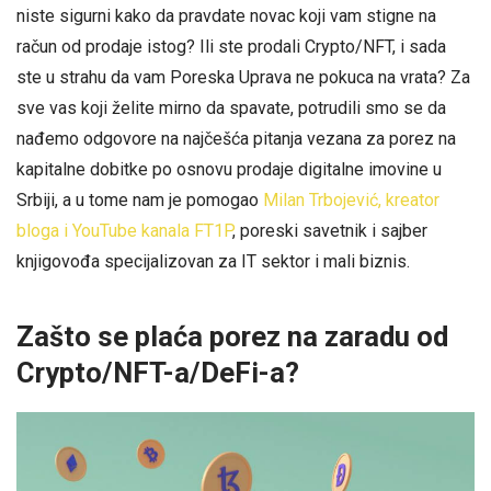
niste sigurni kako da pravdate novac koji vam stigne na
račun od prodaje istog? Ili ste prodali Crypto/NFT, i sada
ste u strahu da vam Poreska Uprava ne pokuca na vrata? Za
sve vas koji želite mirno da spavate, potrudili smo se da
nađemo odgovore na najčešća pitanja vezana za porez na
kapitalne dobitke po osnovu prodaje digitalne imovine u
Srbiji, a u tome nam je pomogao
Milan Trbojević, kreator
bloga i YouTube kanala FT1P
, poreski savetnik i sajber
knjigovođa specijalizovan za IT sektor i mali biznis.
Zašto se plaća porez na zaradu od
Crypto/NFT-a/DeFi-a?