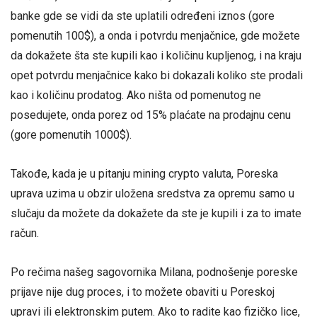
banke gde se vidi da ste uplatili određeni iznos (gore
pomenutih 100$), a onda i potvrdu menjačnice, gde možete
da dokažete šta ste kupili kao i količinu kupljenog, i na kraju
opet potvrdu menjačnice kako bi dokazali koliko ste prodali
kao i količinu prodatog. Ako ništa od pomenutog ne
posedujete, onda porez od 15% plaćate na prodajnu cenu
(gore pomenutih 1000$).
Takođe, kada je u pitanju mining crypto valuta, Poreska
uprava uzima u obzir uložena sredstva za opremu samo u
slučaju da možete da dokažete da ste je kupili i za to imate
račun.
Po rečima našeg sagovornika Milana, podnošenje poreske
prijave nije dug proces, i to možete obaviti u Poreskoj
upravi ili elektronskim putem. Ako to radite kao fizičko lice,