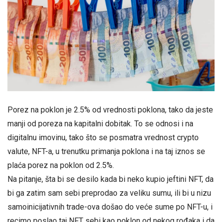
Porez na poklon je 2.5% od vrednosti poklona, tako da jeste
manji od poreza na kapitalni dobitak. To se odnosi i na
digitalnu imovinu, tako što se posmatra vrednost crypto
valute, NFT-a, u trenutku primanja poklona i na taj iznos se
plaća porez na poklon od 2.5%.
Na pitanje, šta bi se desilo kada bi neko kupio jeftini NFT, da
bi ga zatim sam sebi preprodao za veliku sumu, ili bi u nizu
samoinicijativnih trade-ova došao do veće sume po NFT-u, i
recimo poslao taj NFT sebi kao poklon od nekog rođaka i da