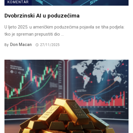
KOMENTAR
Dvobrzinski AI u poduzećima
U ljeto 2025. u američkim poduzećima pojavila se tiha podjela:
tko je spreman prepustiti dio ...
Don Macan
By
27/11/2025