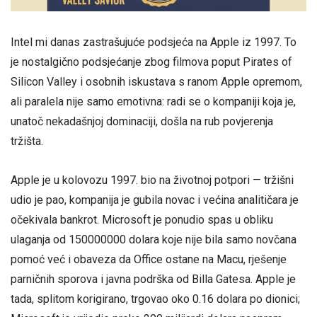
Intel mi danas zastrašujuće podsjeća na Apple iz 1997. To
je nostalgično podsjećanje zbog filmova poput Pirates of
Silicon Valley i osobnih iskustava s ranom Apple opremom,
ali paralela nije samo emotivna: radi se o kompaniji koja je,
unatoč nekadašnjoj dominaciji, došla na rub povjerenja
tržišta.
Apple je u kolovozu 1997. bio na životnoj potpori — tržišni
udio je pao, kompanija je gubila novac i većina analitičara je
očekivala bankrot. Microsoft je ponudio spas u obliku
ulaganja od 150000000 dolara koje nije bila samo novčana
pomoć već i obaveza da Office ostane na Macu, rješenje
parničnih sporova i javna podrška od Billa Gatesa. Apple je
tada, splitom korigirano, trgovao oko 0.16 dolara po dionici;