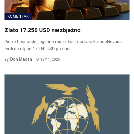
KOMENTAR
Zlato 17.250 USD neizbježno
Pierre Lassonde, legenda rudarstva i osnivač FrancoNevade,
tvrdi da cilj od 17.250 USD po unci ...
Don Macan
By
18/11/2025