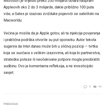
Microsoft je vrijedio preko 200 milijardi dolara naspram
Appleovih oko 2 do 3 milijarde, dakle približno 100 puta
više, a Gates je izazvao zvižduke pojavivši se satelitski na
Macworldu.
Većina je mislila da je Apple gotov, ali ta injekcija povjerenja
i praktična podrška otvorile su put oporavku. Autor teksta
sugerira da Intel danas može biti u sličnoj poziciji — tvrtka
koja se suočava s velikim izazovima, ali koja bi partnerstva,
strateške poteze ili neočekivane potpore mogla preobratiti
sudbinu. Ovo je komentarna refleksija, a ne investicijski
savjet.
0
44
PREVIOUS