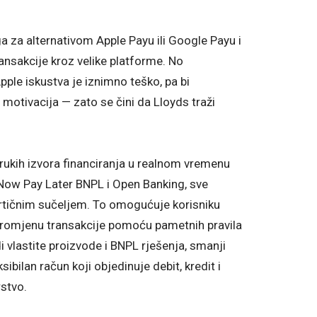
a za alternativom Apple Payu ili Google Payu i
nsakcije kroz velike platforme. No
pple iskustva je iznimno teško, pa bi
motivacija — zato se čini da Lloyds traži
rukih izvora financiranja u realnom vremenu
y Now Pay Later BNPL i Open Banking, sve
rtičnim sučeljem. To omogućuje korisniku
u promjenu transakcije pomoću pametnih pravila
di vlastite proizvode i BNPL rješenja, smanji
bilan račun koji objedinuje debit, kredit i
stvo.