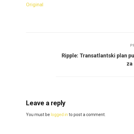
Original
P
Ripple: Transatlantski plan p
za 
Leave a reply
You must be
logged in
to post a comment.