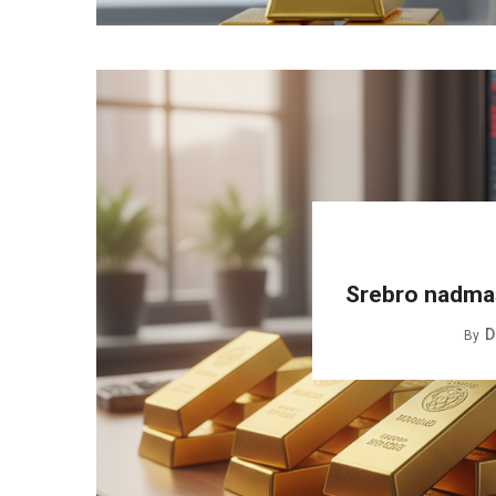
Srebro nadmaš
D
By