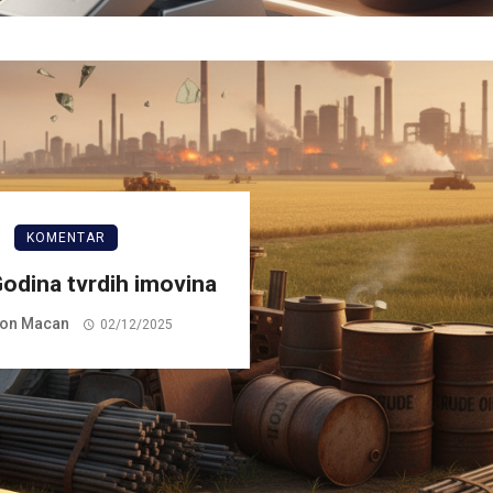
KOMENTAR
odina tvrdih imovina
on Macan
02/12/2025