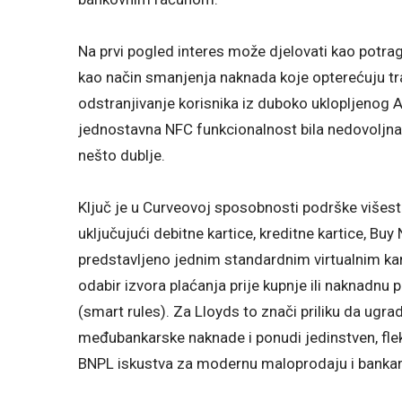
Na prvi pogled interes može djelovati kao potrag
kao način smanjenja naknada koje opterećuju tra
odstranjivanje korisnika iz duboko uklopljenog A
jednostavna NFC funkcionalnost bila nedovoljna 
nešto dublje.
Ključ je u Curveovoj sposobnosti podrške višest
uključujući debitne kartice, kreditne kartice, Bu
predstavljeno jednim standardnim virtualnim ka
odabir izvora plaćanja prije kupnje ili naknadn
(smart rules). Za Lloyds to znači priliku da ugra
međubankarske naknade i ponudi jedinstven, fleksi
BNPL iskustva za modernu maloprodaju i bankar