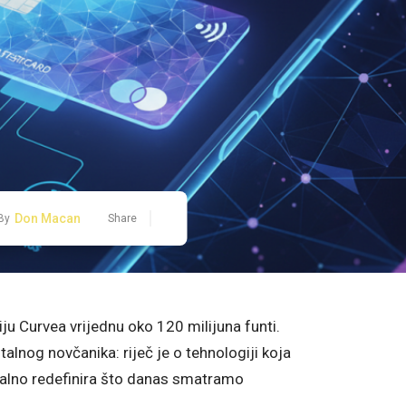
Don Macan
By
Share
u Curvea vrijednu oko 120 milijuna funti.
italnog novčanika: riječ je o tehnologiji koja
ijalno redefinira što danas smatramo