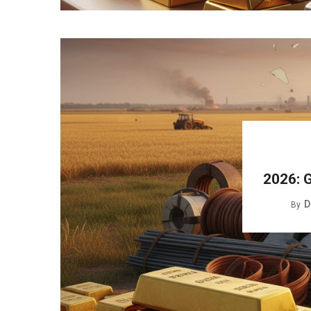
2026: G
D
By