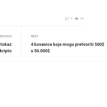
0
44
REVIOUS
NEXT
utokaz
4 kovanice koje mogu pretvoriti 500$
kripto
u 50.000$