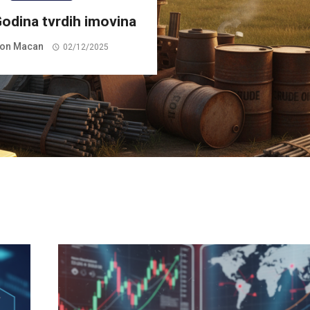
odina tvrdih imovina
on Macan
02/12/2025