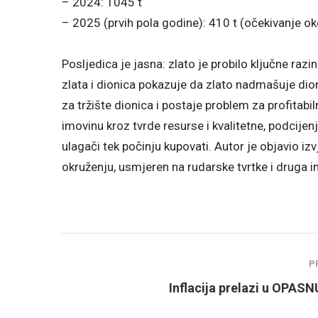
– 2024: 1045 t
– 2025 (prvih pola godine): 410 t (očekivanje ok
Posljedica je jasna: zlato je probilo ključne razi
zlata i dionica pokazuje da zlato nadmašuje dion
za tržište dionica i postaje problem za profitabil
imovinu kroz tvrde resurse i kvalitetne, podcijen
ulagači tek počinju kupovati. Autor je objavio iz
okruženju, usmjeren na rudarske tvrtke i druga 
P
Inflacija prelazi u OPASN