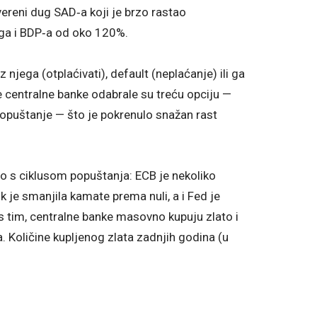
uvereni dug SAD‑a koji je brzo rastao
uga i BDP‑a od oko 120%.
 njega (otplaćivati), default (neplaćanje) ili ga
ike centralne banke odabrale su treću opciju —
popuštanje — što je pokrenulo snažan rast
o s ciklusom popuštanja: ECB je nekoliko
k je smanjila kamate prema nuli, a i Fed je
s tim, centralne banke masovno kupuju zlato i
 Količine kupljenog zlata zadnjih godina (u