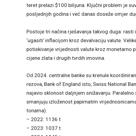
teret prelazi $100 bilijuna. Ključni problem je s
posljednjih godina i već danas doseže omjer d
Postoje tri načina rješavanja takvog duga: rasti iz
‘ugasiti’ inflacijom kroz devalvaciju valute. Vel
potiskivanje vrijednosti valute kroz monetarno 
cijene zlata i drugih tvrdih imovina.
Od 2024. centralne banke su krenule koordiniran
rezova, Bank of England isto, Swiss National Ban
najavio sklonost daljnjem snižavanju. Paralelno 
smanjuju izloženost papirnatim vrijednosnicama.
tonama):
– 2022: 1136 t
– 2023: 1037 t