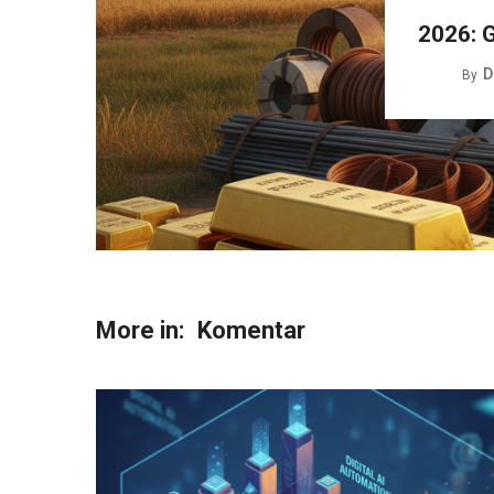
2026: G
D
By
More in:
Komentar