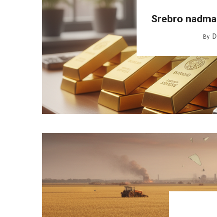
Srebro nadmaš
D
By