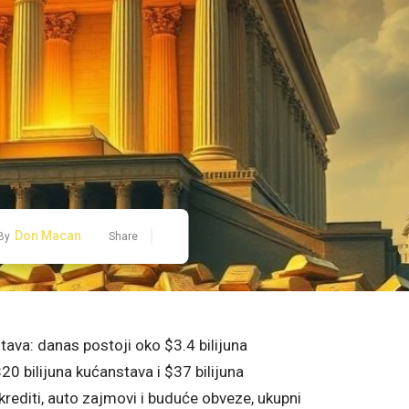
Don Macan
By
Share
tava: danas postoji oko $3.4 bilijuna
20 bilijuna kućanstava i $37 bilijuna
rediti, auto zajmovi i buduće obveze, ukupni