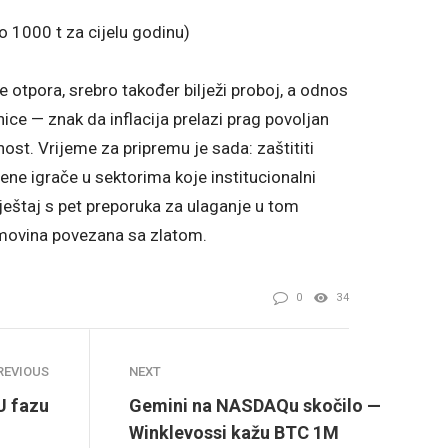
o 1000 t za cijelu godinu)
ne otpora, srebro također bilježi proboj, a odnos
ice — znak da inflacija prelazi prag povoljan
nost. Vrijeme za pripremu je sada: zaštititi
jene igrače u sektorima koje institucionalni
vještaj s pet preporuka za ulaganje u tom
imovina povezana sa zlatom.
0
34
REVIOUS
NEXT
U fazu
Gemini na NASDAQu skočilo —
Winklevossi kažu BTC 1M