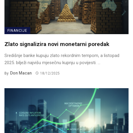
FINANCIJE
Zlato signalizira novi monetarni poredak
Središnje banke kupuju zlato rekordnim tempom, a listopad
2025. bilježi najvišu mjesečnu kupnju u povijesti. ...
Don Macan
By
18/12/2025