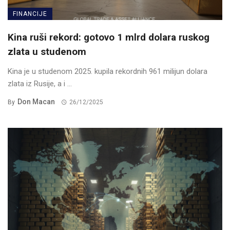
FINANCIJE
Kina ruši rekord: gotovo 1 mlrd dolara ruskog
zlata u studenom
Kina je u studenom 2025. kupila rekordnih 961 milijun dolara
zlata iz Rusije, a i ...
Don Macan
By
26/12/2025