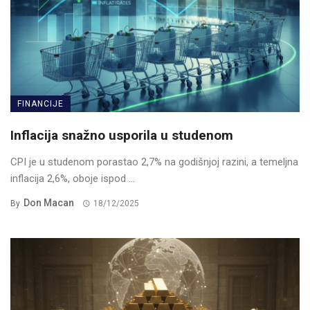
FINANCIJE
Inflacija snažno usporila u studenom
CPI je u studenom porastao 2,7% na godišnjoj razini, a temeljna
inflacija 2,6%, oboje ispod ...
Don Macan
By
18/12/2025