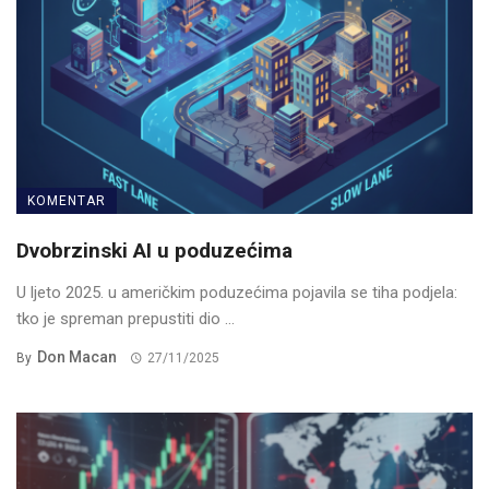
KOMENTAR
Dvobrzinski AI u poduzećima
U ljeto 2025. u američkim poduzećima pojavila se tiha podjela:
tko je spreman prepustiti dio ...
Don Macan
By
27/11/2025