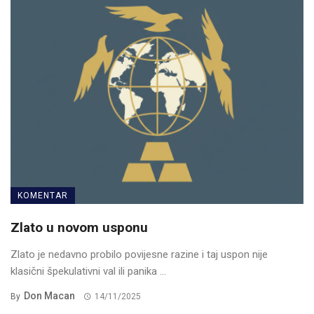
KOMENTAR
Zlato u novom usponu
Zlato je nedavno probilo povijesne razine i taj uspon nije
klasični špekulativni val ili panika ...
Don Macan
By
14/11/2025