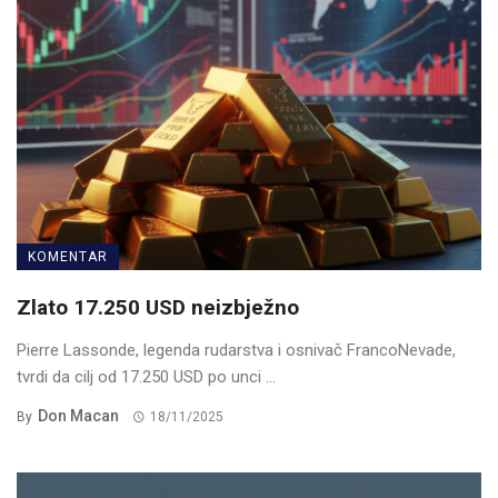
KOMENTAR
Zlato 17.250 USD neizbježno
Pierre Lassonde, legenda rudarstva i osnivač FrancoNevade,
tvrdi da cilj od 17.250 USD po unci ...
Don Macan
By
18/11/2025