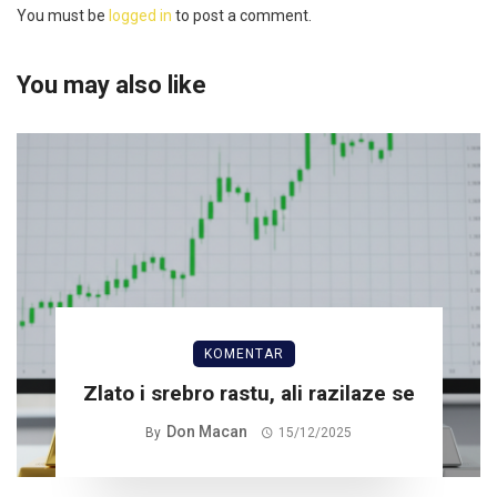
You must be
logged in
to post a comment.
You may also like
KOMENTAR
Zlato i srebro rastu, ali razilaze se
Don Macan
By
15/12/2025