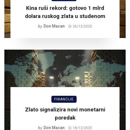
Kina ruši rekord: gotovo 1 mlrd
dolara ruskog zlata u studenom
Don Macan
By
26/12/2025
FINANCIJE
Zlato signalizira novi monetarni
poredak
Don Macan
By
18/12/2025