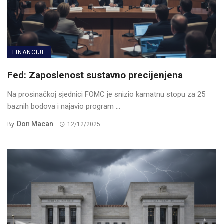
FINANCIJE
Fed: Zaposlenost sustavno precijenjena
Na prosinačkoj sjednici FOMC je snizio kamatnu stopu za 25
baznih bodova i najavio program ...
Don Macan
By
12/12/2025