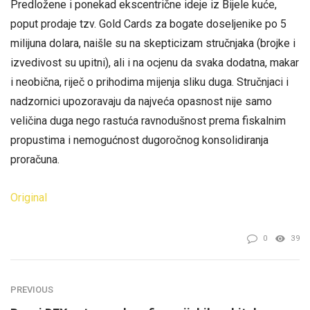
Predložene i ponekad ekscentrične ideje iz Bijele kuće,
poput prodaje tzv. Gold Cards za bogate doseljenike po 5
milijuna dolara, naišle su na skepticizam stručnjaka (brojke i
izvedivost su upitni), ali i na ocjenu da svaka dodatna, makar
i neobična, riječ o prihodima mijenja sliku duga. Stručnjaci i
nadzornici upozoravaju da najveća opasnost nije samo
veličina duga nego rastuća ravnodušnost prema fiskalnim
propustima i nemogućnost dugoročnog konsolidiranja
proračuna.
Original
0
39
PREVIOUS