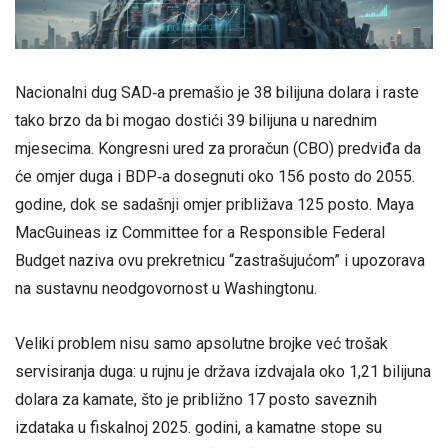
Nacionalni dug SAD‑a premašio je 38 bilijuna dolara i raste
tako brzo da bi mogao dostići 39 bilijuna u narednim
mjesecima. Kongresni ured za proračun (CBO) predviđa da
će omjer duga i BDP‑a dosegnuti oko 156 posto do 2055.
godine, dok se sadašnji omjer približava 125 posto. Maya
MacGuineas iz Committee for a Responsible Federal
Budget naziva ovu prekretnicu “zastrašujućom” i upozorava
na sustavnu neodgovornost u Washingtonu.
Veliki problem nisu samo apsolutne brojke već trošak
servisiranja duga: u rujnu je država izdvajala oko 1,21 bilijuna
dolara za kamate, što je približno 17 posto saveznih
izdataka u fiskalnoj 2025. godini, a kamatne stope su