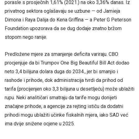
porasle s prosječnih 1,61% (2021.) na oko 3,36% danas. Iz
privatnog sektora oglašavaju se uzbune — od Jamieja
Dimona i Raya Dalija do Kena Griffina — a Peter G Peterson
Foundation upozorava da se dug dodaje znatno bržom
stopom nego ranije.
Predložene mjere za smanjenje deficita variraju. CBO
procjenjuje da bi Trumpov One Big Beautiful Bill Act dodao
neto 3,4 bilijuna dolara duga do 2034., jer bi smanjio i
rashode i prihode, dok administracija tvrdi da prihod od
tarifa (procijenjen oko 3,3 bilijuna u desetljeću) može ublažiti
rupu. Neki analitičari smatraju da tarife mogu donijeti
značajne prihode, a agencije za rejting ističu da dodatni
prihodi mogu ublažiti učinke fiskalnih mjera, iako SAD već
ima dvije snižene ocjene u 2025.