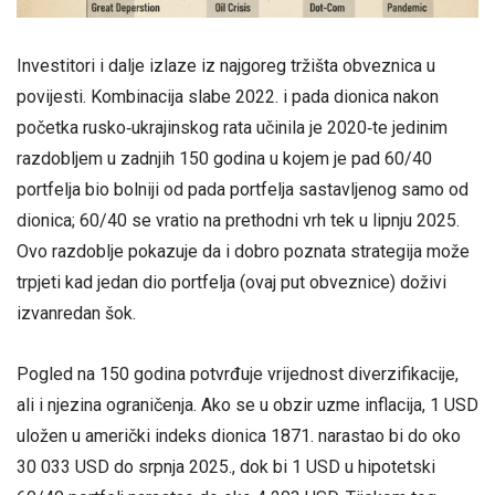
Investitori i dalje izlaze iz najgoreg tržišta obveznica u
povijesti. Kombinacija slabe 2022. i pada dionica nakon
početka rusko‑ukrajinskog rata učinila je 2020‑te jedinim
razdobljem u zadnjih 150 godina u kojem je pad 60/40
portfelja bio bolniji od pada portfelja sastavljenog samo od
dionica; 60/40 se vratio na prethodni vrh tek u lipnju 2025.
Ovo razdoblje pokazuje da i dobro poznata strategija može
trpjeti kad jedan dio portfelja (ovaj put obveznice) doživi
izvanredan šok.
Pogled na 150 godina potvrđuje vrijednost diverzifikacije,
ali i njezina ograničenja. Ako se u obzir uzme inflacija, 1 USD
uložen u američki indeks dionica 1871. narastao bi do oko
30 033 USD do srpnja 2025., dok bi 1 USD u hipotetski