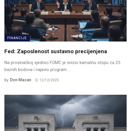
FINANCIJE
Fed: Zaposlenost sustavno precijenjena
Na prosinačkoj sjednici FOMC je snizio kamatnu stopu za 25
baznih bodova i najavio program ...
Don Macan
By
12/12/2025