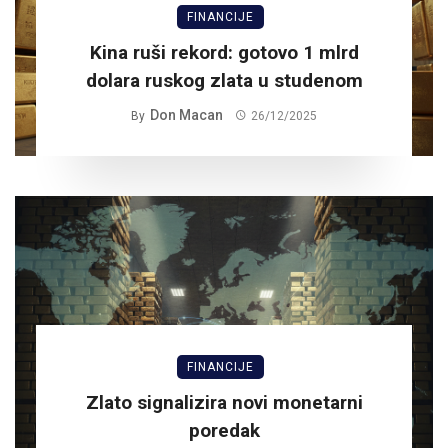
FINANCIJE
Kina ruši rekord: gotovo 1 mlrd
dolara ruskog zlata u studenom
Don Macan
By
26/12/2025
FINANCIJE
Zlato signalizira novi monetarni
poredak