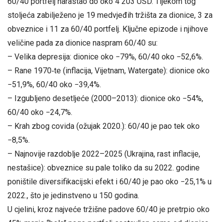
60/40 portfelj narastao do oko 4 203 USD. Tijekom tog
stoljeća zabilježeno je 19 medvjeđih tržišta za dionice, 3 za
obveznice i 11 za 60/40 portfelj. Ključne epizode i njihove
veličine pada za dionice naspram 60/40 su:
– Velika depresija: dionice oko −79%, 60/40 oko −52,6%.
– Rane 1970‑te (inflacija, Vijetnam, Watergate): dionice oko
−51,9%, 60/40 oko −39,4%.
– Izgubljeno desetljeće (2000–2013): dionice oko −54%,
60/40 oko −24,7%.
– Krah zbog covida (ožujak 2020.): 60/40 je pao tek oko
−8,5%.
– Najnovije razdoblje 2022–2025 (Ukrajina, rast inflacije,
nestašice): obveznice su pale toliko da su 2022. godine
poništile diversifikacijski efekt i 60/40 je pao oko −25,1% u
2022., što je jedinstveno u 150 godina.
U cjelini, kroz najveće tržišne padove 60/40 je pretrpio oko