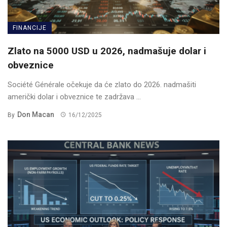
FINANCIJE
Zlato na 5000 USD u 2026, nadmašuje dolar i
obveznice
Société Générale očekuje da će zlato do 2026. nadmašiti
američki dolar i obveznice te zadržava ...
Don Macan
By
16/12/2025