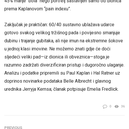
45% manje “bola” nego portfelj sastavljen samo od dionica
prema Kaplanovom “pain indexu”.
Zaključak je praktičan: 60/40 sustavno ublažava udarce
gotovo svakog velikog tržišnog pada i povijesno smanjuje
dubinu i trajanje gubitaka, ali nije imun na ekstremne šokove
u jednoj klasi imovine. Ne možemo znati gdje će doći
sljedeći veliki pad—iz dionica ili obveznica—stoga je
razumno zadržati diverzificiran pristup i dugoročno ulaganje.
Analizu i podatke pripremili su Paul Kaplan i Hal Ratner uz
doprinos novinarke podataka Belle Albrecht i glavnog
urednika Jerryja Kernsa; članak potpisuje Emelia Fredlick.
0
36
PREVIOUS